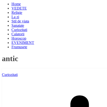
Home
VEDETE
Religie
La zi
Stil de viata
Sanatate
Curiozitati
Calatorii
Horoscop
EVENIMENT
Frumusete
antic
Curiozitati