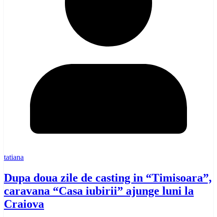
tatiana
Dupa doua zile de casting in “Timisoara”,
caravana “Casa iubirii” ajunge luni la
Craiova