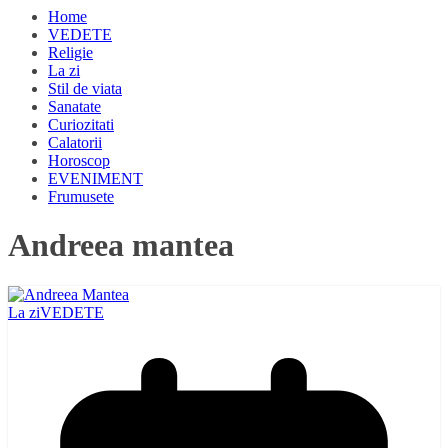
Home
VEDETE
Religie
La zi
Stil de viata
Sanatate
Curiozitati
Calatorii
Horoscop
EVENIMENT
Frumusete
Andreea mantea
La zi
VEDETE