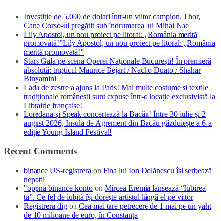
Investiție de 5.000 de dolari într-un viitor campion. Thor,
Cane Corso-ul pregătit sub îndrumarea lui Mihai Nae
Lily Apostol, un nou proiect pe litoral: „România merită
promovată!”Lily Apostol, un nou proiect pe litoral: „România
merită promovată!”
Stars Gala pe scena Operei Naționale București! În premieră
absolută: tripticul Maurice Béjart / Nacho Duato / Shahar
Binyamini
Lada de zestre a ajuns la Paris! Mai multe costume și textile
tradiționale românești sunt expuse într-o locație exclusivistă la
Librairie française!
Loredana și Speak concertează la Bacău! Între 30 iulie și 2
august 2026, Insula de Agrement din Bacău găzduiește a 6-a
ediție Young Island Festival!
Recent Comments
binance US-registrera
on
Fina lui Ion Dolănescu își serbează
nepoții
"oppna binance-konto
on
Mircea Eremia lansează “Iubirea
ta”. Ce fel de iubită își dorește artistul lângă el pe viitor
Registrera dig
on
Cea mai tare petrecere de 1 mai pe un yaht
de 10 milioane de euro, în Constanța