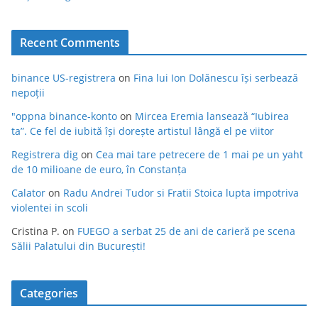
Recent Comments
binance US-registrera
on
Fina lui Ion Dolănescu își serbează
nepoții
"oppna binance-konto
on
Mircea Eremia lansează “Iubirea
ta”. Ce fel de iubită își dorește artistul lângă el pe viitor
Registrera dig
on
Cea mai tare petrecere de 1 mai pe un yaht
de 10 milioane de euro, în Constanța
Calator
on
Radu Andrei Tudor si Fratii Stoica lupta impotriva
violentei in scoli
Cristina P.
on
FUEGO a serbat 25 de ani de carieră pe scena
Sălii Palatului din București!
Categories