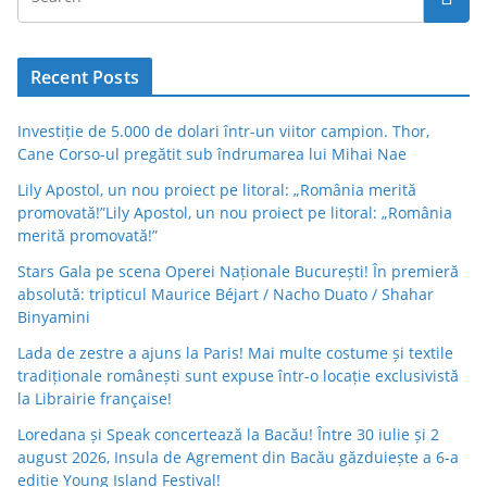
Recent Posts
Investiție de 5.000 de dolari într-un viitor campion. Thor,
Cane Corso-ul pregătit sub îndrumarea lui Mihai Nae
Lily Apostol, un nou proiect pe litoral: „România merită
promovată!”Lily Apostol, un nou proiect pe litoral: „România
merită promovată!”
Stars Gala pe scena Operei Naționale București! În premieră
absolută: tripticul Maurice Béjart / Nacho Duato / Shahar
Binyamini
Lada de zestre a ajuns la Paris! Mai multe costume și textile
tradiționale românești sunt expuse într-o locație exclusivistă
la Librairie française!
Loredana și Speak concertează la Bacău! Între 30 iulie și 2
august 2026, Insula de Agrement din Bacău găzduiește a 6-a
ediție Young Island Festival!