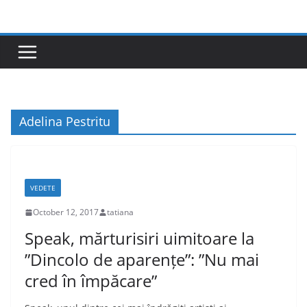
Skip
to
content
Adelina Pestritu
VEDETE
October 12, 2017
tatiana
Speak, mărturisiri uimitoare la
”Dincolo de aparențe”: ”Nu mai
cred în împăcare”