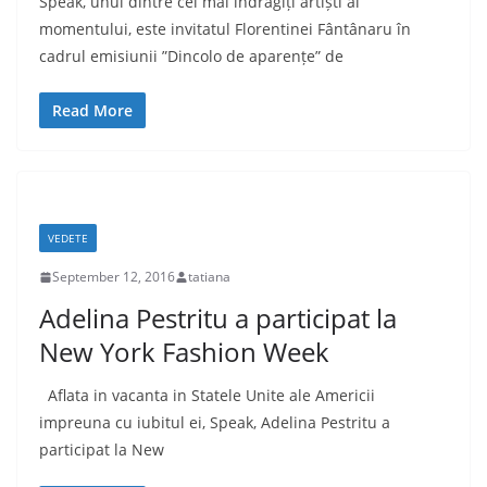
Speak, unul dintre cei mai îndrăgiți artiști ai
momentului, este invitatul Florentinei Fântânaru în
cadrul emisiunii ”Dincolo de aparențe” de
Read More
VEDETE
September 12, 2016
tatiana
Adelina Pestritu a participat la
New York Fashion Week
Aflata in vacanta in Statele Unite ale Americii
impreuna cu iubitul ei, Speak, Adelina Pestritu a
participat la New