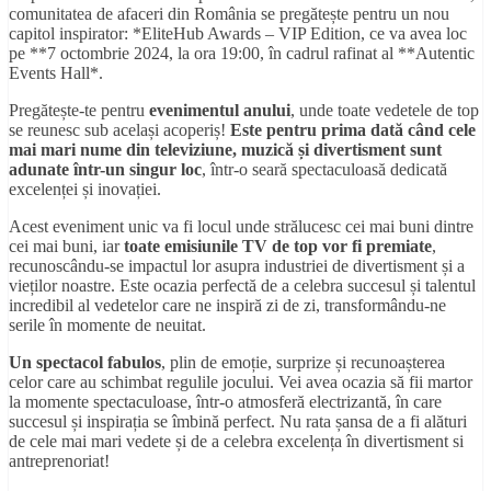
comunitatea de afaceri din România se pregătește pentru un nou
capitol inspirator: *EliteHub Awards – VIP Edition, ce va avea loc
pe **7 octombrie 2024, la ora 19:00, în cadrul rafinat al **Autentic
Events Hall*.
Pregătește-te pentru
evenimentul anului
, unde toate vedetele de top
se reunesc sub același acoperiș!
Este pentru prima dată când cele
mai mari nume din televiziune, muzică și divertisment sunt
adunate într-un singur loc
, într-o seară spectaculoasă dedicată
excelenței și inovației.
Acest eveniment unic va fi locul unde strălucesc cei mai buni dintre
cei mai buni, iar
toate emisiunile TV de top vor fi premiate
,
recunoscându-se impactul lor asupra industriei de divertisment și a
vieților noastre. Este ocazia perfectă de a celebra succesul și talentul
incredibil al vedetelor care ne inspiră zi de zi, transformându-ne
serile în momente de neuitat.
Un spectacol fabulos
, plin de emoție, surprize și recunoașterea
celor care au schimbat regulile jocului. Vei avea ocazia să fii martor
la momente spectaculoase, într-o atmosferă electrizantă, în care
succesul și inspirația se îmbină perfect. Nu rata șansa de a fi alături
de cele mai mari vedete și de a celebra excelența în divertisment si
antreprenoriat!