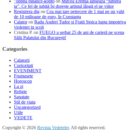
"oppna binance-konto
on
Mircea Eremia lansează “Iubirea
ta”. Ce fel de iubită își dorește artistul lângă el pe viitor
Registrera dig
on
Cea mai tare petrecere de 1 mai pe un yaht
de 10 milioane de euro, în Constanța
Calator
on
Radu Andrei Tudor si Fratii Stoica lupta impotriva
violentei in scoli
Cristina P.
on
FUEGO a serbat 25 de ani de carieră pe scena
Sălii Palatului din București!
Categories
Calatorii
Curiozitati
EVENIMENT
Frumusete
Horoscop
La zi
Religie
Sanatate
Stil de viata
Uncategorized
Utile
VEDETE
Copyright © 2026
Revista Vedeteler
. All rights reserved.