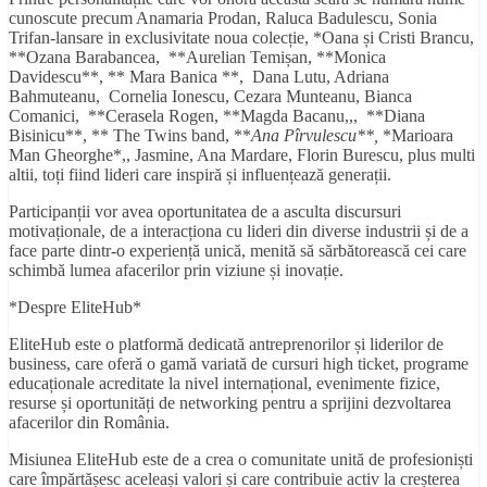
cunoscute precum Anamaria Prodan, Raluca Badulescu, Sonia
Trifan-lansare in exclusivitate noua colecție, *Oana și Cristi Brancu,
**Ozana Barabancea, **Aurelian Temișan, **Monica
Davidescu**, ** Mara Banica **, Dana Lutu, Adriana
Bahmuteanu, Cornelia Ionescu, Cezara Munteanu, Bianca
Comanici, **Cerasela Rogen, **Magda Bacanu,,, **Diana
Bisinicu**, ** The Twins band, **
Ana Pîrvulescu**,
*Marioara
Man Gheorghe*,, Jasmine, Ana Mardare, Florin Burescu, plus multi
altii, toți fiind lideri care inspiră și influențează generații.
Participanții vor avea oportunitatea de a asculta discursuri
motivaționale, de a interacționa cu lideri din diverse industrii și de a
face parte dintr-o experiență unică, menită să sărbătorească cei care
schimbă lumea afacerilor prin viziune și inovație.
*Despre EliteHub*
EliteHub este o platformă dedicată antreprenorilor și liderilor de
business, care oferă o gamă variată de cursuri high ticket, programe
educaționale acreditate la nivel internațional, evenimente fizice,
resurse și oportunități de networking pentru a sprijini dezvoltarea
afacerilor din România.
Misiunea EliteHub este de a crea o comunitate unită de profesioniști
care împărtășesc aceleași valori și care contribuie activ la creșterea