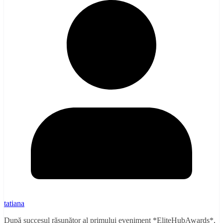
tatiana
După succesul răsunător al primului eveniment *EliteHubAwards*,