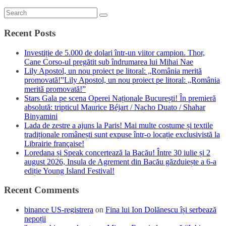
Recent Posts
Investiție de 5.000 de dolari într-un viitor campion. Thor,
Cane Corso-ul pregătit sub îndrumarea lui Mihai Nae
Lily Apostol, un nou proiect pe litoral: „România merită
promovată!”Lily Apostol, un nou proiect pe litoral: „România
merită promovată!”
Stars Gala pe scena Operei Naționale București! În premieră
absolută: tripticul Maurice Béjart / Nacho Duato / Shahar
Binyamini
Lada de zestre a ajuns la Paris! Mai multe costume și textile
tradiționale românești sunt expuse într-o locație exclusivistă la
Librairie française!
Loredana și Speak concertează la Bacău! Între 30 iulie și 2
august 2026, Insula de Agrement din Bacău găzduiește a 6-a
ediție Young Island Festival!
Recent Comments
binance US-registrera
on
Fina lui Ion Dolănescu își serbează
nepoții