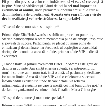
Fii parte din povestea celor care îndrăznesc să viseze, să creeze și să
inspire. Vino să sărbătorești alături de noi la
cel mai important
eveniment al anului
, unde premiem și onorăm emisiunile care au
definit industria de divertisment.
Aceasta este seara în care visele
devin realitate și vedetele strălucesc la superlativ!
*O seară de recunoaștere și inspirație*
Prima ediție EliteHubAwards a stabilit un precedent puternic,
oferind participanților o seară memorabilă plină de emoție, inspirație
și povești de succes. Participanții au plecat cu inimi pline de
entuziasm și determinare, iar feedback-ul copleșitor a consolidat
dorința de a continua această tradiție, printr-o ediție VIP dedicată
excelenței.
„Emoția trăită la primul eveniment EliteHubAwards este greu de
descris în cuvinte. Am simțit energia autentică a antreprenorilor
români care ne-au demonstrat, încă o dată, că pasiunea și dedicarea
lor nu au limite. Această ediție VIP va fi o celebrare a succesului
într-un cadru exclusivist, unde fiecare detaliu va reflecta
rafinamentul și eleganța pe care le merită cei mai buni dintre noi,” a
declarat organizatorul evenimentului, Catalina Maria Gheorghe
*Oaspeți de renume și momente speciale*
Printre personalitățile care vor onora această seară se numără nume