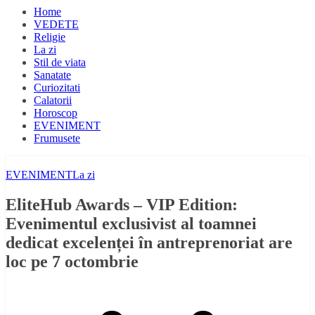
Home
VEDETE
Religie
La zi
Stil de viata
Sanatate
Curiozitati
Calatorii
Horoscop
EVENIMENT
Frumusete
EVENIMENT
La zi
EliteHub Awards – VIP Edition:
Evenimentul exclusivist al toamnei
dedicat excelenței în antreprenoriat are
loc pe 7 octombrie