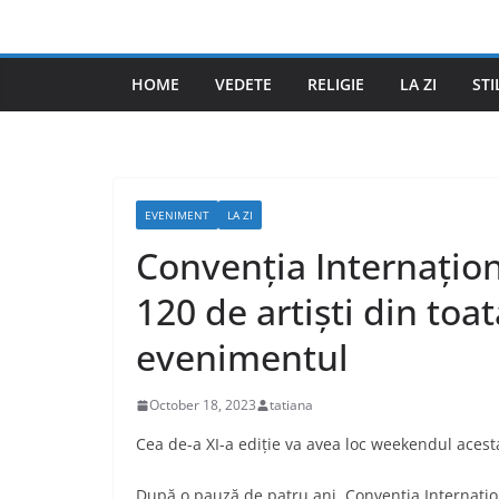
Skip
to
content
HOME
VEDETE
RELIGIE
LA ZI
STI
EVENIMENT
LA ZI
Convenția Internațio
120 de artiști din toa
evenimentul
October 18, 2023
tatiana
Cea de-a XI-a ediție va avea loc weekendul acest
După o pauză de patru ani, Convenția Internațio