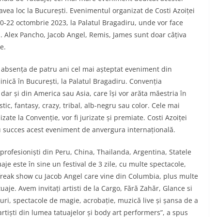
 avea loc la București. Evenimentul organizat de Costi Azoiței
0-22 octombrie 2023, la Palatul Bragadiru, unde vor face
a. Alex Pancho, Jacob Angel, Remis, James sunt doar câțiva
ie.
o absența de patru ani cel mai așteptat eveniment din
nică în București, la Palatul Bragadiru. Convenția
 dar și din America sau Asia, care își vor arăta măestria în
stic, fantasy, crazy, tribal, alb-negru sau color. Cele mai
lizate la Convenție, vor fi jurizate și premiate. Costi Azoiței
cu succes acest eveniment de anvergura internațională.
 profesioniști din Peru, China, Thailanda, Argentina, Statele
je este în sine un festival de 3 zile, cu multe spectacole,
a freak show cu Jacob Angel care vine din Columbia, plus multe
tuaje. Avem invitați artisti de la Cargo, Fără Zahăr, Glance si
uri, spectacole de magie, acrobație, muzică live și șansa de a
artiști din lumea tatuajelor și body art performers”, a spus