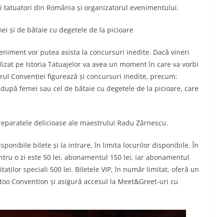
ști tatuatori din România și organizatorul evenimentului.
ei și de bătaie cu degetele de la picioare
veniment vor putea asista la concursuri inedite. Dacă vineri
zat pe Istoria Tatuajelor va avea un moment în care va vorbi
ul Convenției figurează și concursuri inedite, precum:
după femei sau cel de bătaie cu degetele de la picioare, care
preparatele delicioase ale maestrului Radu Zărnescu.
ponibile bilete și la intrare, în limita locurilor disponibile. În
ntru o zi este 50 lei, abonamentul 150 lei, iar abonamentul
taților speciali 500 lei. Biletele VIP, în număr limitat, oferă un
attoo Convention și asigură accesul la Meet&Greet-uri cu