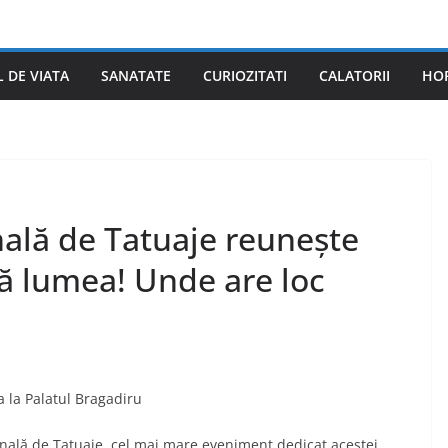
L DE VIATA
SANATATE
CURIOZITATI
CALATORII
HO
nală de Tatuaje reunește
tă lumea! Unde are loc
a la Palatul Bragadiru
nală de Tatuaje, cel mai mare eveniment dedicat acestei