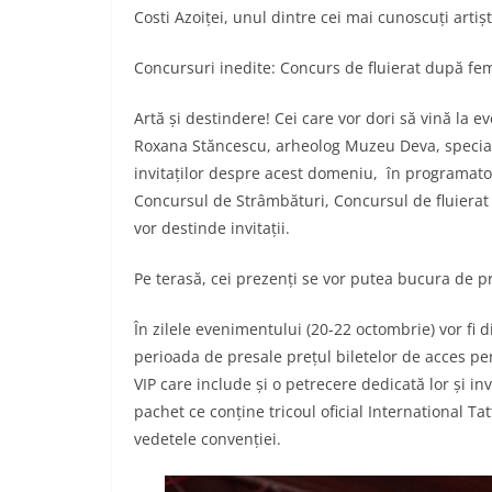
Costi Azoiței, unul dintre cei mai cunoscuți arti
Concursuri inedite: Concurs de fluierat după fem
Artă și destindere! Cei care vor dori să vină la e
Roxana Stăncescu, arheolog Muzeu Deva, speciali
invitaților despre acest domeniu, în programator
Concursul de Strâmbături, Concursul de fluierat 
vor destinde invitații.
Pe terasă, cei prezenți se vor putea bucura de 
În zilele evenimentului (20-22 octombrie) vor fi dis
perioada de presale prețul biletelor de acces pe
VIP care include și o petrecere dedicată lor și invi
pachet ce conține tricoul oficial International T
vedetele convenției.