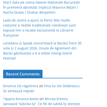
Stars Gala pe scena Operei Naționale București!
În premieră absolută: tripticul Maurice Béjart /
Nacho Duato / Shahar Binyamini
Lada de zestre a ajuns la Paris! Mai multe
costume și textile tradiționale românești sunt
expuse într-o locație exclusivistă la Librairie
française!
Loredana și Speak concertează la Bacău! Între 30
iulie și 2 august 2026, Insula de Agrement din
Bacău găzduiește a 6-a ediție Young Island
Festival!
Recent Comments
binance US-registrera
on
Fina lui Ion Dolănescu
își serbează nepoții
"oppna binance-konto
on
Mircea Eremia
lansează “Iubirea ta”. Ce fel de iubită își dorește