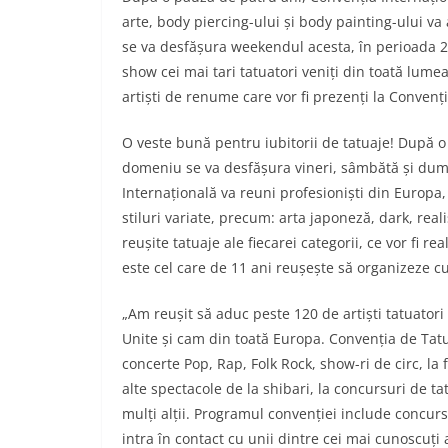
arte, body piercing-ului și body painting-ului va
se va desfășura weekendul acesta, în perioada 2
show cei mai tari tatuatori veniți din toată lume
artiști de renume care vor fi prezenți la Convenț
O veste bună pentru iubitorii de tatuaje! După 
domeniu se va desfășura vineri, sâmbătă și dumi
Internațională va reuni profesioniști din Europa,
stiluri variate, precum: arta japoneză, dark, reali
reușite tatuaje ale fiecarei categorii, ce vor fi rea
este cel care de 11 ani reușește să organizeze 
„Am reușit să aduc peste 120 de artiști tatuatori
Unite și cam din toată Europa. Convenția de Tatua
concerte Pop, Rap, Folk Rock, show-ri de circ, l
alte spectacole de la shibari, la concursuri de ta
mulți alții. Programul convenției include concurs
intra în contact cu unii dintre cei mai cunoscuți 