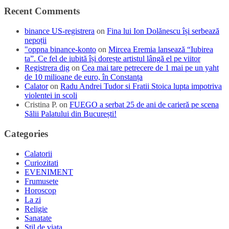
Recent Comments
binance US-registrera
on
Fina lui Ion Dolănescu își serbează
nepoții
"oppna binance-konto
on
Mircea Eremia lansează “Iubirea
ta”. Ce fel de iubită își dorește artistul lângă el pe viitor
Registrera dig
on
Cea mai tare petrecere de 1 mai pe un yaht
de 10 milioane de euro, în Constanța
Calator
on
Radu Andrei Tudor si Fratii Stoica lupta impotriva
violentei in scoli
Cristina P.
on
FUEGO a serbat 25 de ani de carieră pe scena
Sălii Palatului din București!
Categories
Calatorii
Curiozitati
EVENIMENT
Frumusete
Horoscop
La zi
Religie
Sanatate
Stil de viata