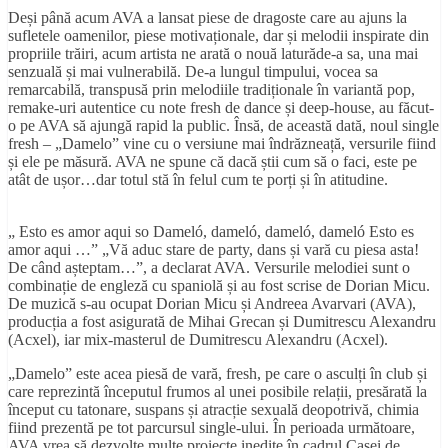
Deși până acum AVA a lansat piese de dragoste care au ajuns la
sufletele oamenilor, piese motivaționale, dar și melodii inspirate din
propriile trăiri, acum artista ne arată o nouă laturăde-a sa, una mai
senzuală și mai vulnerabilă. De-a lungul timpului, vocea sa
remarcabilă, transpusă prin melodiile tradiționale în variantă pop,
remake-uri autentice cu note fresh de dance și deep-house, au făcut-
o pe AVA să ajungă rapid la public. Însă, de această dată, noul single
fresh – „Damelo” vine cu o versiune mai îndrăzneață, versurile fiind
și ele pe măsură. AVA ne spune că dacă știi cum să o faci, este pe
atât de ușor…dar totul stă în felul cum te porți și în atitudine.
„ Esto es amor aqui so Dameló, dameló, dameló, dameló Esto es
amor aqui …” „Vă aduc stare de party, dans și vară cu piesa asta!
De când așteptam…”, a declarat AVA. Versurile melodiei sunt o
combinație de engleză cu spaniolă și au fost scrise de Dorian Micu.
De muzică s-au ocupat Dorian Micu și Andreea Avarvari (AVA),
producția a fost asigurată de Mihai Grecan și Dumitrescu Alexandru
(Acxel), iar mix-masterul de Dumitrescu Alexandru (Acxel).
„Damelo” este acea piesă de vară, fresh, pe care o asculți în club și
care reprezintă începutul frumos al unei posibile relații, presărată la
început cu tatonare, suspans și atracție sexuală deopotrivă, chimia
fiind prezentă pe tot parcursul single-ului. În perioada următoare,
AVA vrea să dezvolte multe proiecte inedite în cadrul Casei de