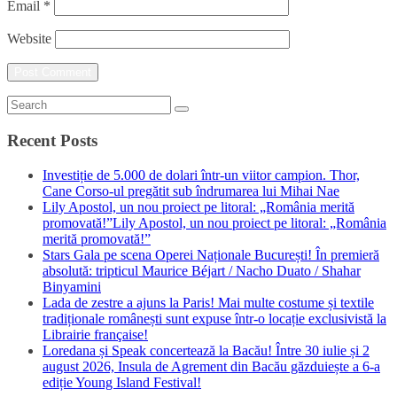
Email
*
Website
Recent Posts
Investiție de 5.000 de dolari într-un viitor campion. Thor,
Cane Corso-ul pregătit sub îndrumarea lui Mihai Nae
Lily Apostol, un nou proiect pe litoral: „România merită
promovată!”Lily Apostol, un nou proiect pe litoral: „România
merită promovată!”
Stars Gala pe scena Operei Naționale București! În premieră
absolută: tripticul Maurice Béjart / Nacho Duato / Shahar
Binyamini
Lada de zestre a ajuns la Paris! Mai multe costume și textile
tradiționale românești sunt expuse într-o locație exclusivistă la
Librairie française!
Loredana și Speak concertează la Bacău! Între 30 iulie și 2
august 2026, Insula de Agrement din Bacău găzduiește a 6-a
ediție Young Island Festival!