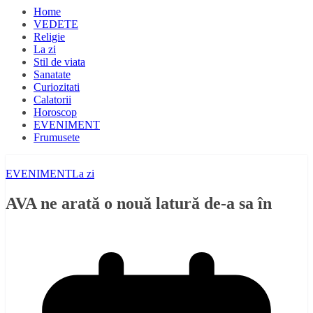
Home
VEDETE
Religie
La zi
Stil de viata
Sanatate
Curiozitati
Calatorii
Horoscop
EVENIMENT
Frumusete
EVENIMENT
La zi
AVA ne arată o nouă latură de-a sa în