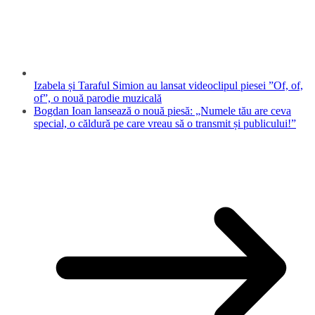
Izabela și Taraful Simion au lansat videoclipul piesei ”Of, of,
of”, o nouă parodie muzicală
Bogdan Ioan lansează o nouă piesă: „Numele tău are ceva
special, o căldură pe care vreau să o transmit și publicului!”