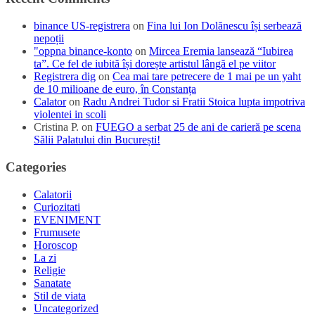
binance US-registrera
on
Fina lui Ion Dolănescu își serbează
nepoții
"oppna binance-konto
on
Mircea Eremia lansează “Iubirea
ta”. Ce fel de iubită își dorește artistul lângă el pe viitor
Registrera dig
on
Cea mai tare petrecere de 1 mai pe un yaht
de 10 milioane de euro, în Constanța
Calator
on
Radu Andrei Tudor si Fratii Stoica lupta impotriva
violentei in scoli
Cristina P.
on
FUEGO a serbat 25 de ani de carieră pe scena
Sălii Palatului din București!
Categories
Calatorii
Curiozitati
EVENIMENT
Frumusete
Horoscop
La zi
Religie
Sanatate
Stil de viata
Uncategorized