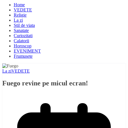
Home
VEDETE
Religie
La zi
Stil de viata
Sanatate
Curiozitati
Calatorii
Horoscop
EVENIMENT
Frumusete
La zi
VEDETE
Fuego revine pe micul ecran!