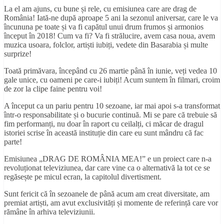
La el am ajuns, cu bune și rele, cu emisiunea care are drag de
România! Iată-ne după aproape 5 ani la sezonul aniversar, care le va
încununa pe toate și va fi capătul unui drum frumos și armonios
început în 2018! Cum va fi? Va fi strălucire, avem casa noua, avem
muzica usoara, folclor, artiști iubiți, vedete din Basarabia și multe
surprize!
Toată primăvara, începând cu 26 martie până în iunie, veți vedea 10
gale unice, cu oameni pe care-i iubiți! Acum suntem în
filmari, croim
de zor la clipe faine pentru voi!
A început ca un pariu pentru 10 sezoane, iar mai apoi s-a transformat
într-o responsabilitate și o bucurie continuă. Mi se pare că trebuie să
fim performanți, nu doar în raport cu ceilalți, ci măcar de dragul
istoriei scrise în această instituție din care eu sunt mândru că fac
parte!
Emisiunea „DRAG DE ROMÂNIA MEA!” e un proiect care n-a
revoluționat televiziunea, dar care vine ca o alternativă la tot ce se
regăsește pe micul ecran, la capitolul divertisment.
Sunt fericit că în sezoanele de până acum am creat diversitate, am
premiat artiști, am avut exclusivități și momente de referință care vor
rămâne în arhiva televiziunii.