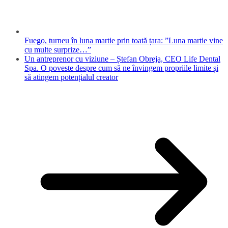
Fuego, turneu în luna martie prin toată țara: ”Luna martie vine
cu multe surprize…”
Un antreprenor cu viziune – Ștefan Obreja, CEO Life Dental
Spa. O poveste despre cum să ne învingem propriile limite și
să atingem potențialul creator