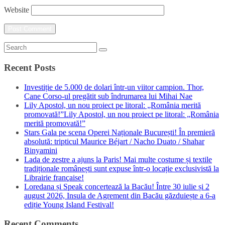
Website
Recent Posts
Investiție de 5.000 de dolari într-un viitor campion. Thor,
Cane Corso-ul pregătit sub îndrumarea lui Mihai Nae
Lily Apostol, un nou proiect pe litoral: „România merită
promovată!”Lily Apostol, un nou proiect pe litoral: „România
merită promovată!”
Stars Gala pe scena Operei Naționale București! În premieră
absolută: tripticul Maurice Béjart / Nacho Duato / Shahar
Binyamini
Lada de zestre a ajuns la Paris! Mai multe costume și textile
tradiționale românești sunt expuse într-o locație exclusivistă la
Librairie française!
Loredana și Speak concertează la Bacău! Între 30 iulie și 2
august 2026, Insula de Agrement din Bacău găzduiește a 6-a
ediție Young Island Festival!
Recent Comments