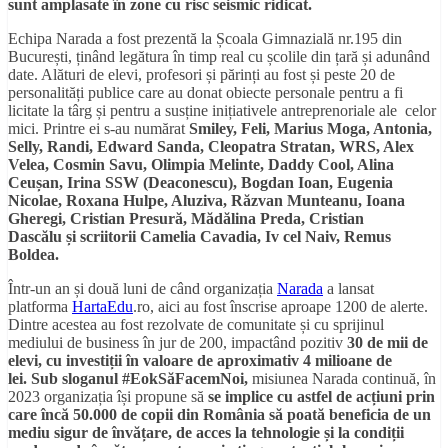
sunt amplasate în zone cu risc seismic ridicat.
Echipa Narada a fost prezentă la Școala Gimnazială nr.195 din
București, ținând legătura în timp real cu școlile din țară și adunând
date. Alături de elevi, profesori și părinți au fost și peste 20 de
personalități publice care au donat obiecte personale pentru a fi
licitate la târg și pentru a susține inițiativele antreprenoriale ale celor
mici. Printre ei s-au numărat
Smiley, Feli, Marius Moga, Antonia,
Selly, Randi, Edward Sanda, Cleopatra Stratan, WRS, Alex
Velea, Cosmin Savu, Olimpia Melinte, Daddy Cool, Alina
Ceușan, Irina SSW (Deaconescu), Bogdan Ioan, Eugenia
Nicolae, Roxana Hulpe, Aluziva, Răzvan Munteanu, Ioana
Gheregi, Cristian Presură, Mădălina Preda, Cristian
Dascălu
și scriitorii Camelia Cavadia, Iv cel Naiv, Remus
Boldea.
Într-un an și două luni de când organizația
Narada
a lansat
platforma
HartaEdu
.ro, aici au fost înscrise aproape 1200 de alerte.
Dintre acestea au fost rezolvate de comunitate și cu sprijinul
mediului de business în jur de 200, impactând pozitiv
30 de mii de
elevi, cu investiții în valoare de aproximativ
4 milioane de
lei.
Sub sloganul
#EokSăFacemNoi,
misiunea Narada continuă, în
2023 organizația își propune să
se implice cu astfel de acțiuni prin
care încă 50.000 de copii din România să poată beneficia de un
mediu sigur de învățare, de acces la tehnologie și la condiții