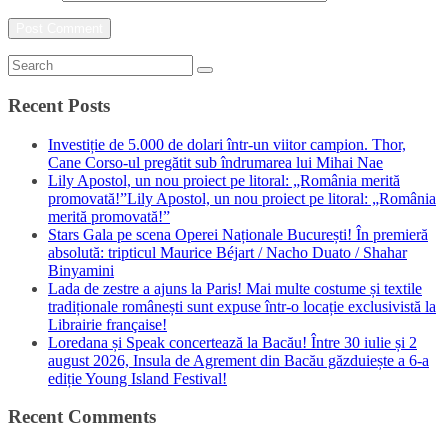
Recent Posts
Investiție de 5.000 de dolari într-un viitor campion. Thor,
Cane Corso-ul pregătit sub îndrumarea lui Mihai Nae
Lily Apostol, un nou proiect pe litoral: „România merită
promovată!”Lily Apostol, un nou proiect pe litoral: „România
merită promovată!”
Stars Gala pe scena Operei Naționale București! În premieră
absolută: tripticul Maurice Béjart / Nacho Duato / Shahar
Binyamini
Lada de zestre a ajuns la Paris! Mai multe costume și textile
tradiționale românești sunt expuse într-o locație exclusivistă la
Librairie française!
Loredana și Speak concertează la Bacău! Între 30 iulie și 2
august 2026, Insula de Agrement din Bacău găzduiește a 6-a
ediție Young Island Festival!
Recent Comments