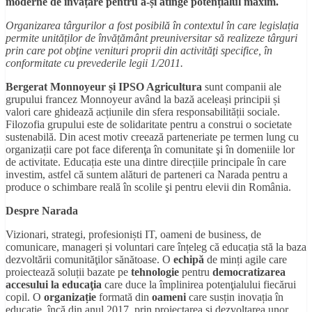
moderne de învățare pentru a-și atinge potențialul maxim.
Organizarea târgurilor a fost posibilă în contextul în care legislația
permite unităților de învățământ preuniversitar să realizeze târguri
prin care pot obţine venituri proprii din activităţi specifice, în
conformitate cu prevederile legii 1/2011.
Bergerat Monnoyeur și IPSO Agricultura
sunt companii ale
grupului francez Monnoyeur având la bază aceleași principii și
valori care ghidează acțiunile din sfera responsabilității sociale.
Filozofia grupului este de solidaritate pentru a construi o societate
sustenabilă. Din acest motiv creează parteneriate pe termen lung cu
organizații care pot face diferenţa în comunitate şi în domeniile lor
de activitate. Educația este una dintre direcțiile principale în care
investim, astfel că suntem alături de parteneri ca Narada pentru a
produce o schimbare reală în scolile şi pentru elevii din România.
Despre Narada
Vizionari, strategi, profesioniști IT, oameni de business, de
comunicare, manageri și voluntari care înțeleg că educația stă la baza
dezvoltării comunităţilor sănătoase. O
echipă
de minți agile care
proiectează soluții bazate pe
tehnologie
pentru
democratizarea
accesului la educaţia
care duce la împlinirea potenţialului fiecărui
copil. O
organizație
formată din
oameni
care susțin inovația în
educație, încă din anul 2017, prin proiectarea şi dezvoltarea unor