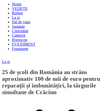
Home
VEDETE
Religie
La zi
Stil de viata
Sanatate
Curiozitati
Calatorii
Horoscop
EVENIMENT
Frumusete
La zi
25 de școli din România au strâns
aproximativ 100 de mii de euro pentru
reparații și îmbunătățiri, la târgurile
simultane de Crăciun