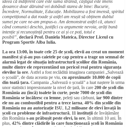
ideea că indiferent care este suma strânsă, câștigul este imens
deoarece doar dăruind vei dobândi starea de bine: Bucurie,
Încredere, Normalitate, Educație. Mobilizarea a fost imensă, spiritul
competițional a dat roade și astfel am reușit să obținem dublul
sumei pe care ne-am propus-o. Am demonstrat astfel că, atunci
când comunici deschis, justifici cu argumente nevoia, arăți bună
intenție și recunoștință pentru ce ai și ce poți, totul e
posibil”,
declară Prof. Daniela Mateica, Director Liceul cu
Program Sportiv Alba Iulia.
La ora 13:00, în toate cele 25 de școli, elevii au creat un moment
manifest și și-au pus caietele pe cap pentru a trage un semnal de
alarmă legat de situația infrastructurii școlilor din România,
multe dintre ele reprezentând un pericol real pentru siguranța
elevilor la ore
. Astfel a fost reclădită imaginea campaniei „Salvează
o școală”, de data aceasta pe viu,
cu
aproximativ 10.000 de copii
din toată țara.
Campania „Salvează o școală” a luat naștere în urma
unor statistici impresionante la nivel de țară, în care
200 de școli din
România au (încă) toalete în curte
,
peste 7000 de școli din
România se încălzesc cu lemne
, peleți sau cărbuni,
iar 900 dintre
ele nu au combustibil pentru a trece iarna
,
40% din școlile din
România nu au autorizație ISU
,
1,2 milioane de elevi învață în
școli cu probleme de infrastructură
,
11 instituții
de învățământ
din România
s-au prăbușit peste elevi, la ore
, în ultimii 10 ani. În
plus,
42% dintre clădirile în care funcționează școli în România