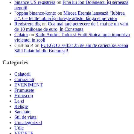
binance US-registrera
on
Fina lui Ion Dolănescu își serbează
nepoții
"oppna binance-konto
on
Mircea Eremia lansează “Iubirea
ta”. Ce fel de iubită își dorește artistul lângă el pe viitor
Registrera dig
on
Cea mai tare petrecere de 1 mai pe un yaht
de 10 milioane de euro, în Constanța
Calator
on
Radu Andrei Tudor si Fratii Stoica lupta impotriva
violentei in scoli
Cristina P.
on
FUEGO a serbat 25 de ani de carieră pe scena
Sălii Palatului din București!
Categories
Calatorii
Curiozitati
EVENIMENT
Frumusete
Horoscop
La zi
Religie
Sanatate
Stil de viata
Uncategorized
Utile
VEDETE