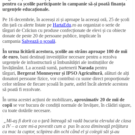
pentru ca școlile participante în campanie să-și poată finanța
urgențele educaționale.
Pe 16 decembrie, în aceeași zi și aproape la aceeași oră, 25 de școli
din țară cu alerte listate pe
HartaEdu
.ro au organizat o serie de
târguri de Crăciun cu produse confecționate de elevi și cu obiecte
donate de peste 20 de persoane publice, implicate în
campania
Salvează o școală
.
În urma licitării acestora, școlile au strâns aproape 100 de mii
de euro
, bani destinați investițiilor necesare pentru a rezolva
urgențele de infrastructură și îmbunătățiri ale instituțiilor de
învățământ. La această sumă, partenerii
Narada
pentru
târguri,
Bergerat Monnoyeur și IPSO Agricultură
, alături de alți
donatori persoane fizice, vor contribui cu sume direct proporționale
celor strânse de fiecare școală în parte, astfel încât alertele acestora
să poată fi rezolvate.
În urma acestei acțiuni de mobilizare
, aproximativ 20 de mii de
copii
se vor bucura de condiții normale de învățare, în clădiri sigure,
cu toate dotările necesare.
„Mi-aş fi dorit ca o ţară întreagă să vadă bucuria elevului de clasa
a IV – a care mi-a povestit cum a pus în acea dimineaţă prăjitura
cu mac la cuptor, sclipirea din ochi când el şi colegii săi şi-au