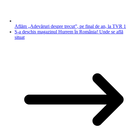
Aflăm „Adevăruri despre trecut”, pe final de an, la TVR 1
S-a deschis magazinul Hurrem în România! Unde se află
situat