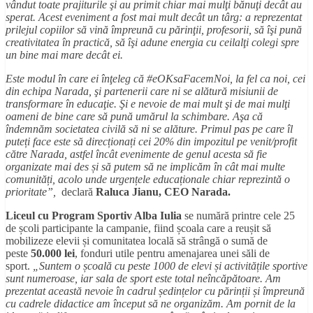
vândut toate prajiturile şi au primit chiar mai mulţi bănuţi decât au
sperat. Acest eveniment a fost mai mult decât un târg: a reprezentat
prilejul copiilor să vină împreună cu părinţii, profesorii, să îşi pună
creativitatea în practică, să îşi adune energia cu ceilalţi colegi spre
un bine mai mare decât ei.
Este modul în care ei înţeleg că #eOKsaFacemNoi, la fel ca noi, cei
din echipa Narada, şi partenerii care ni se alătură misiunii de
transformare în educaţie. Şi e nevoie de mai mult şi de mai mulţi
oameni de bine care să pună umărul la schimbare. Aşa că
îndemnăm societatea civilă să ni se alăture. Primul pas pe care îl
puteți face este să direcționați cei 20% din impozitul pe venit/profit
către Narada, astfel încât evenimente de genul acesta să fie
organizate mai des și să putem să ne implicăm în cât mai multe
comunități, acolo unde urgențele educaționale chiar reprezintă o
prioritate”,
declară
Raluca Jianu, CEO Narada.
Liceul cu Program Sportiv Alba Iulia
se numără printre cele 25
de școli participante la campanie, fiind școala care a reușit să
mobilizeze elevii și comunitatea locală să strângă o sumă de
peste
50.000 lei
, fonduri utile pentru amenajarea unei săli de
sport.
„Suntem o școală cu peste 1000 de elevi și activitățile sportive
sunt numeroase, iar sala de sport este total neîncăpătoare. Am
prezentat această nevoie în cadrul ședințelor cu părinții și împreună
cu cadrele didactice am început să ne organizăm. Am pornit de la