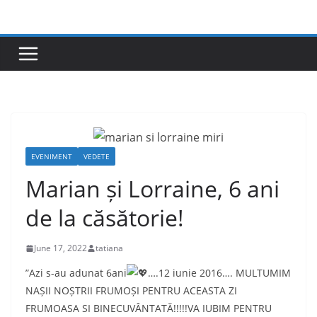
Skip
to
content
EVENIMENT
VEDETE
Marian și Lorraine, 6 ani
de la căsătorie!
June 17, 2022
tatiana
”Azi s-au adunat 6ani
….12 iunie 2016…. MULTUMIM
NAȘII NOȘTRII FRUMOȘI PENTRU ACEASTA ZI
FRUMOASA SI BINECUVÂNTATĂ!!!!!VA IUBIM PENTRU