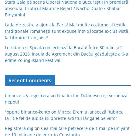
Stars Gala pe scena Operei Naționale București! În premieră
absolută: tripticul Maurice Béjart / Nacho Duato / Shahar
Binyamini
Lada de zestre a ajuns la Paris! Mai multe costume și textile
tradiționale românești sunt expuse într-o locație exclusivistă
la Librairie française!
Loredana și Speak concertează la Bacău! Între 30 iulie și 2
august 2026, Insula de Agrement din Bacău găzduiește a 6-a
ediție Young Island Festival!
Recent Comments
binance US-registrera
on
Fina lui Ion Dolănescu își serbează
nepoții
"oppna binance-konto
on
Mircea Eremia lansează “Iubirea
ta”. Ce fel de iubită își dorește artistul lângă el pe viitor
Registrera dig
on
Cea mai tare petrecere de 1 mai pe un yaht
de 10 milioane de euro, în Constanța