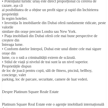
• Potențialul turistic uriaș este direct proporțional cu cererea de
cazare, așa că
ai posibilitatea de a obține un profit sigur și rapid din închirierea
proprietății
în regim hotelier.
• Investiția în imobiliarele din Dubai oferă randamente ridicate, peste
valorile
similare din orașe precum Londra sau New York.
• Piața imobiliară din Dubai oferă cele mai bune perspective de
creștere din
întreaga lume.
• Conform datelor Interpol, Dubai este unul dintre cele mai sigure
orașe din
lume, cu o rată a criminalității extrem de scăzută.
• Stilul de viață și nivelul de trai sunt la un nivel superior.
Proprietățile dispun
de loc de joacă pentru copii, săli de fitness, piscină, bellboy,
concierge, valet
parking, loc de parcare, securitate, camere de luat vederi.
Despre Platinum Square Reale Estate
Platinum Square Real Estate este o agenție imobiliară internațională