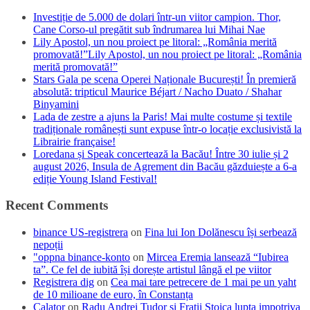
Investiție de 5.000 de dolari într-un viitor campion. Thor,
Cane Corso-ul pregătit sub îndrumarea lui Mihai Nae
Lily Apostol, un nou proiect pe litoral: „România merită
promovată!”Lily Apostol, un nou proiect pe litoral: „România
merită promovată!”
Stars Gala pe scena Operei Naționale București! În premieră
absolută: tripticul Maurice Béjart / Nacho Duato / Shahar
Binyamini
Lada de zestre a ajuns la Paris! Mai multe costume și textile
tradiționale românești sunt expuse într-o locație exclusivistă la
Librairie française!
Loredana și Speak concertează la Bacău! Între 30 iulie și 2
august 2026, Insula de Agrement din Bacău găzduiește a 6-a
ediție Young Island Festival!
Recent Comments
binance US-registrera
on
Fina lui Ion Dolănescu își serbează
nepoții
"oppna binance-konto
on
Mircea Eremia lansează “Iubirea
ta”. Ce fel de iubită își dorește artistul lângă el pe viitor
Registrera dig
on
Cea mai tare petrecere de 1 mai pe un yaht
de 10 milioane de euro, în Constanța
Calator
on
Radu Andrei Tudor si Fratii Stoica lupta impotriva