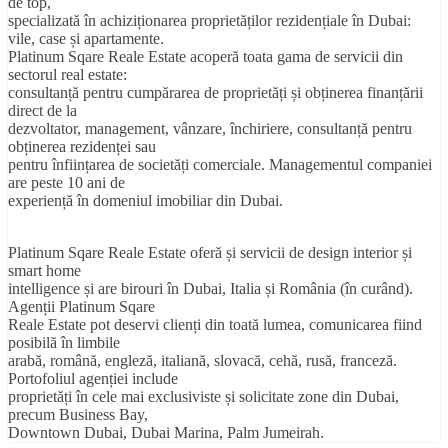
de top,
specializată în achiziționarea proprietăților rezidențiale în Dubai:
vile, case și apartamente.
Platinum Sqare Reale Estate acoperă toata gama de servicii din
sectorul real estate:
consultanță pentru cumpărarea de proprietăți și obținerea finanțării
direct de la
dezvoltator, management, vânzare, închiriere, consultanță pentru
obținerea rezidenței sau
pentru înființarea de societăți comerciale. Managementul companiei
are peste 10 ani de
experiență în domeniul imobiliar din Dubai.
Platinum Sqare Reale Estate oferă și servicii de design interior și
smart home
intelligence și are birouri în Dubai, Italia și România (în curând).
Agenții Platinum Sqare
Reale Estate pot deservi clienți din toată lumea, comunicarea fiind
posibilă în limbile
arabă, română, engleză, italiană, slovacă, cehă, rusă, franceză.
Portofoliul agenției include
proprietăți în cele mai exclusiviste și solicitate zone din Dubai,
precum Business Bay,
Downtown Dubai, Dubai Marina, Palm Jumeirah.