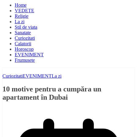
Home
VEDETE
Religie
La zi
Stil de viata
Sanatate
Curiozitati
Calatorii
Horoscop
EVENIMENT
Frumusete
Curiozitati
EVENIMENT
La zi
10 motive pentru a cumpăra un
apartament în Dubai