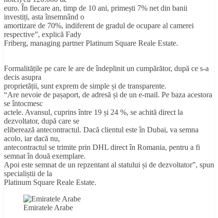
euro. În fiecare an, timp de 10 ani, primești 7% net din banii
investiți, asta însemnând o
amortizare de 70%, indiferent de gradul de ocupare al camerei
respective”, explică Fady
Friberg, managing partner Platinum Square Reale Estate.
Formalitățile pe care le are de îndeplinit un cumpărător, după ce s-a
decis asupra
proprietății, sunt exprem de simple și de transparente.
“Are nevoie de pașaport, de adresă și de un e-mail. Pe baza acestora
se întocmesc
actele. Avansul, cuprins între 19 și 24 %, se achită direct la
dezvoltator, după care se
eliberează antecontractul. Dacă clientul este în Dubai, va semna
acolo, iar dacă nu,
antecontractul se trimite prin DHL direct în Romania, pentru a fi
semnat în două exemplare.
Apoi este semnat de un repzentant al statului și de dezvoltator”, spun
specialiștii de la
Platinum Square Reale Estate.
Emiratele Arabe