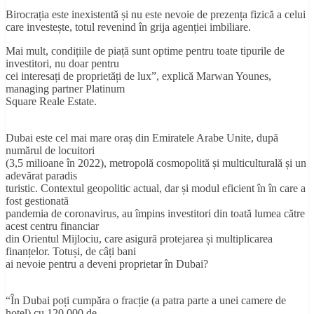
Birocrația este inexistentă și nu este nevoie de prezența fizică a celui
care investește, totul revenind în grija agenției imbiliare.
Mai mult, condițiile de piață sunt optime pentru toate tipurile de
investitori, nu doar pentru
cei interesați de proprietăți de lux”, explică Marwan Younes,
managing partner Platinum
Square Reale Estate.
Dubai este cel mai mare oraș din Emiratele Arabe Unite, după
numărul de locuitori
(3,5 milioane în 2022), metropolă cosmopolită și multiculturală și un
adevărat paradis
turistic. Contextul geopolitic actual, dar și modul eficient în în care a
fost gestionată
pandemia de coronavirus, au împins investitori din toată lumea către
acest centru financiar
din Orientul Mijlociu, care asigură protejarea și multiplicarea
finanțelor. Totuși, de câți bani
ai nevoie pentru a deveni proprietar în Dubai?
“În Dubai poți cumpăra o fracție (a patra parte a unei camere de
hotel) cu 120.000 de