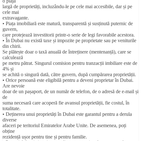
o plajă
largă de proprietăți, incluzându-le pe cele mai accesibile, dar și pe
cele mai
extravagante.
• Piața imobiliară este matură, transparentă și susținută puternic de
guvern,
care protejează investitorii printr-o serie de legi favorabile acestora.
• În Dubai nu există taxe și impozite pe proprietate sau pe veniturile
din chirii.
Se plătește doar o taxă anuală de întreținere (mentenanță), care se
calculează
pe metru pătrat. Singurul comision pentru tranzacții imbiliare este de
4% și
se achită o singură dată, către guvern, după cumpărarea proprietății.
• Orice persoană este eligibilă pentru a deveni proprietar în Dubai.
Are nevoie
doar de un pașaport, de un număr de telefon, de o adresă de e-mail și
de
suma necesară care acoperă fie avansul proprietății, fie costul, în
totalitate.
• Deținerea unui proprietăți în Dubai este garantul pentru a derula
diverse
afaceri pe teritoriul Emiratelor Arabe Unite. De asemenea, poți
obține
rezidență ușor pentru tine și pentru familie.