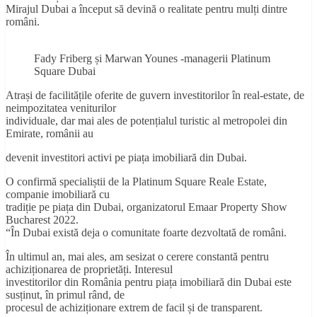
Mirajul Dubai a început să devină o realitate pentru mulți dintre
români.
Fady Friberg și Marwan Younes -managerii Platinum
Square Dubai
Atrași de facilitățile oferite de guvern investitorilor în real-estate, de
neimpozitatea veniturilor
individuale, dar mai ales de potențialul turistic al metropolei din
Emirate, românii au
devenit investitori activi pe piața imobiliară din Dubai.
O confirmă specialiștii de la Platinum Square Reale Estate,
companie imobiliară cu
tradiție pe piața din Dubai, organizatorul Emaar Property Show
Bucharest 2022.
“În Dubai există deja o comunitate foarte dezvoltată de români.
În ultimul an, mai ales, am sesizat o cerere constantă pentru
achiziționarea de proprietăți. Interesul
investitorilor din România pentru piața imobiliară din Dubai este
susținut, în primul rând, de
procesul de achiziționare extrem de facil și de transparent.