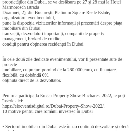
proprietăților din Dubai, se va desfășura pe 27 și 28 mai la Hotel
Marmorosch (strada
Doamnei, 2), din București. Platinum Square Reale Estate,
organizatorul evenimentului,
pune la dispoziția vizitatorilor informații și prezentări despre piața
imobiliară din Dubai,
tranzacții, dezvoltatori importanți, companii de property
management, brokeri de credite,
condiții pentru obținerea rezidenței în Dubai.
În cele două zile dedicate evenimentului, vor fi prezentate sute de
proiecte
imobiliare, cu prețuri pornind de la 280.000 euro, cu finanțare
flexibilă, cu dobândă 0%,
obținută direct de la dezvoltator.
Pentru a participa la Emaar Property Show Bucharest 2022, te poți
înscrie aici:
https://elocventisdigital.ro/Dubai-Property-Show-2022/.
10 motive pentru care românii investesc în Dubai
• Sectorul imobiliar din Dubai este într-o continuă dezvoltare și oferă