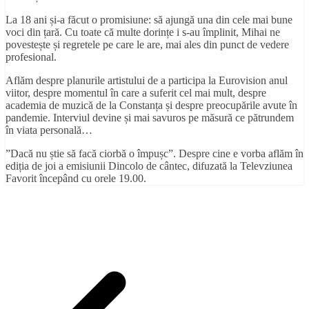
La 18 ani și-a făcut o promisiune: să ajungă una din cele mai bune
voci din țară. Cu toate că multe dorințe i s-au împlinit, Mihai ne
povestește și regretele pe care le are, mai ales din punct de vedere
profesional.
Aflăm despre planurile artistului de a participa la Eurovision anul
viitor, despre momentul în care a suferit cel mai mult, despre
academia de muzică de la Constanța și despre preocupările avute în
pandemie. Interviul devine și mai savuros pe măsură ce pătrundem
în viata personală…
”Dacă nu știe să facă ciorbă o împușc”. Despre cine e vorba aflăm în
ediția de joi a emisiunii Dincolo de cântec, difuzată la Televziunea
Favorit începând cu orele 19.00.