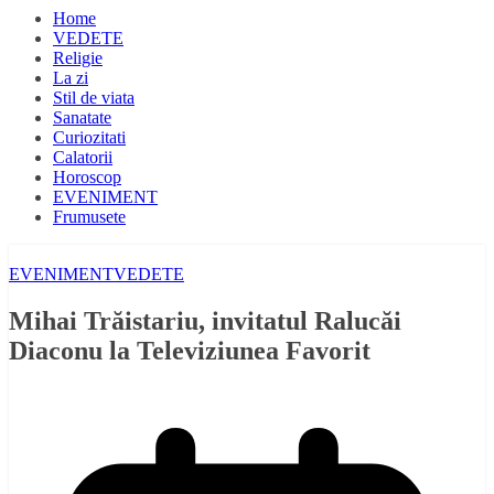
Home
VEDETE
Religie
La zi
Stil de viata
Sanatate
Curiozitati
Calatorii
Horoscop
EVENIMENT
Frumusete
EVENIMENT
VEDETE
Mihai Trăistariu, invitatul Ralucăi
Diaconu la Televiziunea Favorit