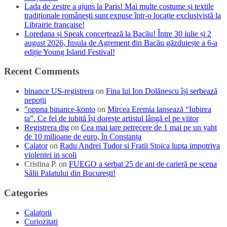
Lada de zestre a ajuns la Paris! Mai multe costume și textile
tradiționale românești sunt expuse într-o locație exclusivistă la
Librairie française!
Loredana și Speak concertează la Bacău! Între 30 iulie și 2
august 2026, Insula de Agrement din Bacău găzduiește a 6-a
ediție Young Island Festival!
Recent Comments
binance US-registrera
on
Fina lui Ion Dolănescu își serbează
nepoții
"oppna binance-konto
on
Mircea Eremia lansează “Iubirea
ta”. Ce fel de iubită își dorește artistul lângă el pe viitor
Registrera dig
on
Cea mai tare petrecere de 1 mai pe un yaht
de 10 milioane de euro, în Constanța
Calator
on
Radu Andrei Tudor si Fratii Stoica lupta impotriva
violentei in scoli
Cristina P.
on
FUEGO a serbat 25 de ani de carieră pe scena
Sălii Palatului din București!
Categories
Calatorii
Curiozitati