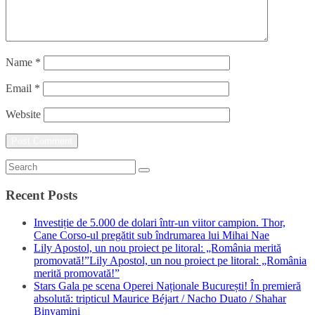
Name
*
Email
*
Website
Recent Posts
Investiție de 5.000 de dolari într-un viitor campion. Thor,
Cane Corso-ul pregătit sub îndrumarea lui Mihai Nae
Lily Apostol, un nou proiect pe litoral: „România merită
promovată!”Lily Apostol, un nou proiect pe litoral: „România
merită promovată!”
Stars Gala pe scena Operei Naționale București! În premieră
absolută: tripticul Maurice Béjart / Nacho Duato / Shahar
Binyamini