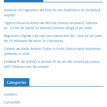
binance US-registrera
on
Fina lui Ion Dolănescu își serbează
nepoții
"oppna binance-konto
on
Mircea Eremia lansează “Iubirea
ta”. Ce fel de iubită își dorește artistul lângă el pe viitor
Registrera dig
on
Cea mai tare petrecere de 1 mai pe un yaht
de 10 milioane de euro, în Constanța
Calator
on
Radu Andrei Tudor si Fratii Stoica lupta impotriva
violentei in scoli
Cristina P.
on
FUEGO a serbat 25 de ani de carieră pe scena
Sălii Palatului din București!
Categories
Calatorii
Curiozitati