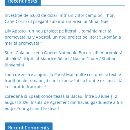
Recent Posts
Investiție de 5.000 de dolari într-un viitor campion. Thor,
Cane Corso-ul pregătit sub îndrumarea lui Mihai Nae
Lily Apostol, un nou proiect pe litoral: „România merită
promovată!”Lily Apostol, un nou proiect pe litoral: „România
merită promovată!”
Stars Gala pe scena Operei Naționale București! În premieră
absolută: tripticul Maurice Béjart / Nacho Duato / Shahar
Binyamini
Lada de zestre a ajuns la Paris! Mai multe costume și textile
tradiționale românești sunt expuse într-o locație exclusivistă
la Librairie française!
Loredana și Speak concertează la Bacău! Între 30 iulie și 2
august 2026, Insula de Agrement din Bacău găzduiește a 6-a
ediție Young Island Festival!
Recent Comments