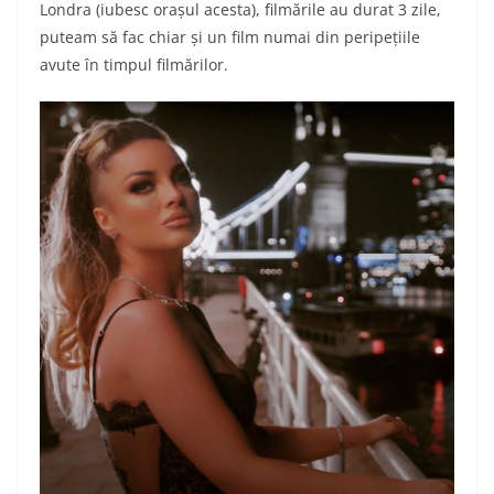
Londra (iubesc orașul acesta), filmările au durat 3 zile,
puteam să fac chiar și un film numai din peripețiile
avute în timpul filmărilor.