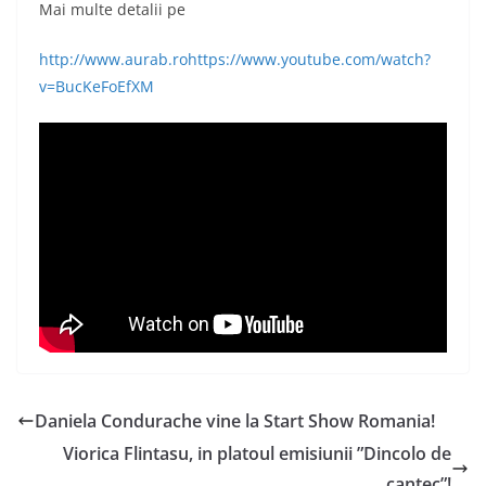
Mai multe detalii pe
http://www.aurab.ro
https://www.youtube.com/watch?
v=BucKeFoEfXM
Daniela Condurache vine la Start Show Romania!
Viorica Flintasu, in platoul emisiunii ”Dincolo de
cantec”!