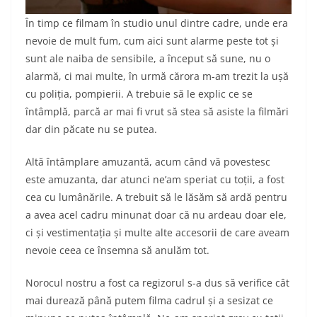
În timp ce filmam în studio unul dintre cadre, unde era
nevoie de mult fum, cum aici sunt alarme peste tot și
sunt ale naiba de sensibile, a început să sune, nu o
alarmă, ci mai multe, în urmă cărora m-am trezit la ușă
cu poliția, pompierii. A trebuie să le explic ce se
întâmplă, parcă ar mai fi vrut să stea să asiste la filmări
dar din păcate nu se putea.
Altă întâmplare amuzantă, acum când vă povestesc
este amuzanta, dar atunci ne’am speriat cu toții, a fost
cea cu lumânările. A trebuit să le lăsăm să ardă pentru
a avea acel cadru minunat doar că nu ardeau doar ele,
ci și vestimentația și multe alte accesorii de care aveam
nevoie ceea ce însemna să anulăm tot.
Norocul nostru a fost ca regizorul s-a dus să verifice cât
mai durează până putem filma cadrul și a sesizat ce