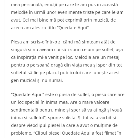
mea personală, emoții pe care le-am pus în această
melodie în urmă unor evenimente triste pe care le-am
avut. Cel mai bine mă pot exprimă prin muzică, de
aceea am ales ca titlu “Quedate Aqui“.
Piesa am scris-o într-o zi când mă simțeam atât de
singură și nu aveam cui să-i spun ce am pe suflet, așa
că inspirația mi-a venit pe loc. Melodia are un mesaj
pentru o persoană dragă din viața mea și sper din tot
sufletul să fie pe placul publicului care iubește acest
gen muzical și nu numai.
“Quedate Aqui “ este o piesă de suflet, o piesă care are
un loc special în inima mea. Are o mare valoare
sentimentală pentru mine și sper să va atingă și vouă
inima și sufletul”, spune solista. Și tot ea a vorbit și
despre vieoclipul piesei la care a avut o mulțime de
probleme. “Clipul piesei Quedate Aqui a fost filmat în