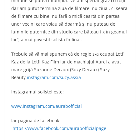
minune se putea întâmplă. Ne-am speriat grav cu toții
dar am putut termină ziua de filmare, nu ziua , ci seara
de filmare cu bine, nu fără o mică ceartă din partea
unor vecini care voiau să doarmă și nu puteau de
luminile puternice din studio care băteau fix în geamul
lor”, a mai povestit solista în final.
Trebuie să vă mai spunem că de regie s-a ocupat Lotfi
Kaz de la Lotfi Kaz Film iar de machiajul Aurei a avut
mare grijă Suzanne Decaux (Suzy Decaux) Suzy
Beauty
instagram.com/suzy.assia
Instagramul solistei este:
www.instagram.com/aurabofficial
Iar pagina de facebook –
https://www.facebook.com/aurabofficialpage