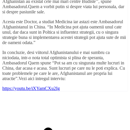
Afghanistan au existat cele mai mari centre Budiste’’, spune
Ambasadorul.Qaem a vorbit putin si despre viata lui personala, dar
si despre pasiunile sale.
Acesta este Doctor, a studiat Medicina iar astazi este Ambasadorul
Afghanistanul in China. “In Medicina pot ajuta oamenii unul cate
unul, dar daca sunt in Poltica si influentez strategii, cu o singura
strategie buna si implementarea acestei strategii pot ajuta sute de mii
de oameni odata.”
In concluzie, desi viitorul Afghanistanului e mai sumbru ca
niciodata, intr-o nota total optimista si plina de speranta,
Ambasadorul Qaem spune “Pot sa am cu singurata multe lucruri in
China, dar acasa e acasa. Sunt lucruri pe care nu le poti explica. Cu
toate problemele pe care le are, Afghanistanul are propria lui
atractie”.Vezi aici intregul interviu:
https://youtu.be/iXYamCXu2Ig