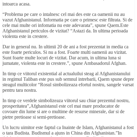
intoarca acasa.
“Problema pe care o intalnesc cel mai des este ca oamenii nu au
vazut Afghanistanul. Informatia pe care o primesc este filtrata. Si de
cele mai multe ori infomatia nu este adevarata”, spune Qaem.Este
Afghanistanul periculos de vizitat? “Astazi da. In ultima perioada
violenta este in crestere.
Dar in general nu. In ultimii 20 de ani a fost prezentat in media ca
este foarte periculos. Si nu a fost. Foarte multi oamenii au vizitat.
Sunt foarte multe locuri de vizitat. Dar acum, in ultima luna si
jumatate, violenta este in crestere.”, spune Ambasadorul Afghan.
In timp ce viitorul existential al actualuilui steag al Afghanistanului
in regimul Taliban este pus sub semnul intrebarii, Qaem spune depre
steagul multicolor “Rosul simbolizeaza efortul nostru, sangele varsat
pentru tara nostra.
In timp ce verdele simbolizeaza viitorul sau chiar prezentul nostru,
prosperitatea”,Afghanistanul este cel mai mare producator de
covoare din lume si are o multime de resurse minerale, dar si de
pietre pretioase si semi-pretioase.
Un lucru uimitor este faptul ca Inainte de Islam, Afghanistanul a fost
o tara Budista. Budismul a ajuns in China din Afghanistan.”In