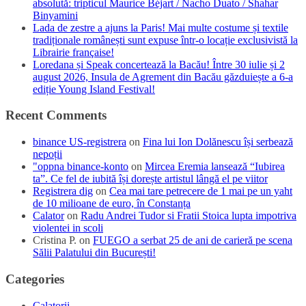
absolută: tripticul Maurice Béjart / Nacho Duato / Shahar
Binyamini
Lada de zestre a ajuns la Paris! Mai multe costume și textile
tradiționale românești sunt expuse într-o locație exclusivistă la
Librairie française!
Loredana și Speak concertează la Bacău! Între 30 iulie și 2
august 2026, Insula de Agrement din Bacău găzduiește a 6-a
ediție Young Island Festival!
Recent Comments
binance US-registrera
on
Fina lui Ion Dolănescu își serbează
nepoții
"oppna binance-konto
on
Mircea Eremia lansează “Iubirea
ta”. Ce fel de iubită își dorește artistul lângă el pe viitor
Registrera dig
on
Cea mai tare petrecere de 1 mai pe un yaht
de 10 milioane de euro, în Constanța
Calator
on
Radu Andrei Tudor si Fratii Stoica lupta impotriva
violentei in scoli
Cristina P.
on
FUEGO a serbat 25 de ani de carieră pe scena
Sălii Palatului din București!
Categories
Calatorii