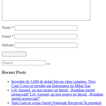
Name
*
Email
*
Website
Recent Posts
Investiție de 5.000 de dolari într-un viitor campion. Thor,
Cane Corso-ul pregătit sub îndrumarea lui Mihai Nae
Lily Apostol, un nou proiect pe litoral: „România merită
promovată!”Lily Apostol, un nou proiect pe litoral: „România
merită promovată!”
Stars Gala pe scena Operei Naționale București! În premieră