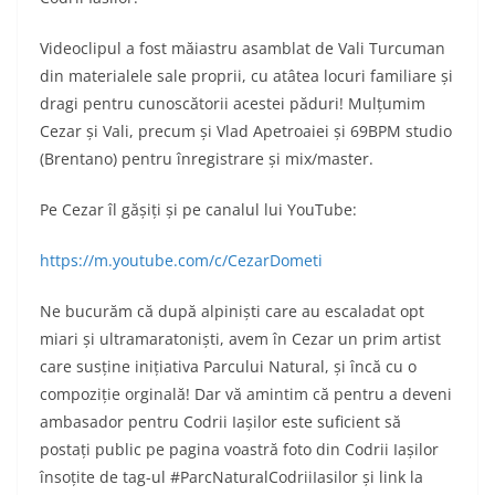
Videoclipul a fost măiastru asamblat de Vali Turcuman
din materialele sale proprii, cu atâtea locuri familiare și
dragi pentru cunoscătorii acestei păduri! Mulțumim
Cezar și Vali, precum și Vlad Apetroaiei și 69BPM studio
(Brentano) pentru înregistrare și mix/master.
Pe Cezar îl gășiți și pe canalul lui YouTube:
https://m.youtube.com/c/CezarDometi
Ne bucurăm că după alpiniști care au escaladat opt
miari și ultramaratoniști, avem în Cezar un prim artist
care susține inițiativa Parcului Natural, și încă cu o
compoziție orginală! Dar vă amintim că pentru a deveni
ambasador pentru Codrii Iașilor este suficient să
postați public pe pagina voastră foto din Codrii Iașilor
însoțite de tag-ul #ParcNaturalCodriiIasilor și link la