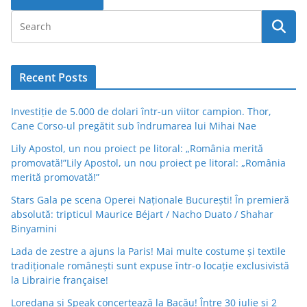
Recent Posts
Investiție de 5.000 de dolari într-un viitor campion. Thor,
Cane Corso-ul pregătit sub îndrumarea lui Mihai Nae
Lily Apostol, un nou proiect pe litoral: „România merită
promovată!”Lily Apostol, un nou proiect pe litoral: „România
merită promovată!”
Stars Gala pe scena Operei Naționale București! În premieră
absolută: tripticul Maurice Béjart / Nacho Duato / Shahar
Binyamini
Lada de zestre a ajuns la Paris! Mai multe costume și textile
tradiționale românești sunt expuse într-o locație exclusivistă
la Librairie française!
Loredana și Speak concertează la Bacău! Între 30 iulie și 2