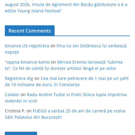
august 2026, Insula de Agrement din Bacău găzduiește a 6-a
ediție Young Island Festival!
Recent Comments
binance US-registrera
on
Fina lui Ion Dolănescu își serbează
nepoții
"oppna binance-konto
on
Mircea Eremia lansează “Iubirea
ta”. Ce fel de iubită își dorește artistul lângă el pe viitor
Registrera dig
on
Cea mai tare petrecere de 1 mai pe un yaht
de 10 milioane de euro, în Constanța
Calator
on
Radu Andrei Tudor si Fratii Stoica lupta impotriva
violentei in scoli
Cristina P.
on
FUEGO a serbat 25 de ani de carieră pe scena
Sălii Palatului din București!