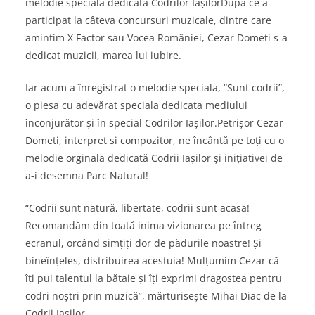
melodie specială dedicată Codrilor IașilorDupă ce a
participat la câteva concursuri muzicale, dintre care
amintim X Factor sau Vocea României, Cezar Dometi s-a
dedicat muzicii, marea lui iubire.
Iar acum a înregistrat o melodie speciala, “Sunt codrii”,
o piesa cu adevărat speciala dedicata mediului
înconjurător și în special Codrilor Iașilor.Petrișor Cezar
Dometi, interpret și compozitor, ne încântă pe toți cu o
melodie orginală dedicată Codrii Iașilor și inițiativei de
a-i desemna Parc Natural!
“Codrii sunt natură, libertate, codrii sunt acasă!
Recomandăm din toată inima vizionarea pe întreg
ecranul, orcând simțiți dor de pădurile noastre! Și
bineînțeles, distribuirea acestuia! Mulțumim Cezar că
îți pui talentul la bătaie și îți exprimi dragostea pentru
codri noștri prin muzică”, mărturisește Mihai Diac de la
Codrii Iasilor.