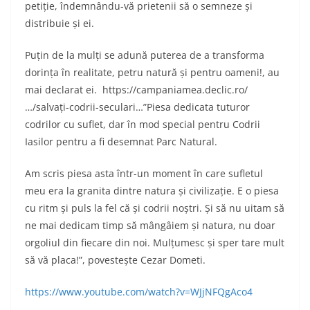
petiție, îndemnându-vă prietenii să o semneze și
distribuie și ei.
Puțin de la mulți se adună puterea de a transforma
dorința în realitate, petru natură și pentru oameni!, au
mai declarat ei. https://campaniamea.declic.ro/
…/salvați-codrii-seculari…”Piesa dedicata tuturor
codrilor cu suflet, dar în mod special pentru Codrii
Iasilor pentru a fi desemnat Parc Natural.
Am scris piesa asta într-un moment în care sufletul
meu era la granita dintre natura și civilizație. E o piesa
cu ritm și puls la fel că și codrii noștri. Și să nu uitam să
ne mai dedicam timp să mângâiem și natura, nu doar
orgoliul din fiecare din noi. Mulțumesc și sper tare mult
să vă placa!”, povestește Cezar Dometi.
https://www.youtube.com/watch?v=WJjNFQgAco4