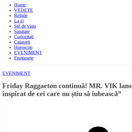
Home
VEDETE
Religie
La zi
Stil de viata
Sanatate
Curiozitati
Calatorii
Horoscop
EVENIMENT
Frumusete
EVENIMENT
Friday Raggaeton continuă! MR. VIK lanse
inspirat de cei care nu știu să iubească”