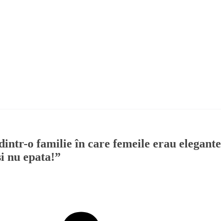
intr-o familie în care femeile erau elegante
și nu epata!”