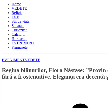
Home
VEDETE
Religie
La zi
Stil de viata
Sanatate
Curiozitati
Calatorii
Horoscop
EVENIMENT
Frumusete
EVENIMENT
VEDETE
Regina blănurilor, Flora Năstase: ”Provin d
fără a fi ostentative. Eleganța era decentă 