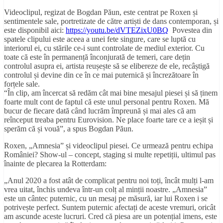
Videoclipul, regizat de Bogdan Păun, este centrat pe Roxen și
sentimentele sale, portretizate de către artiști de dans contemporan, și
este disponibil aici:
https://youtu.be/dVTEZixU0BQ
Povestea din
spatele clipului este aceea a unei fete singure, care se luptă cu
interiorul ei, cu stările ce-i sunt controlate de mediul exterior. Cu
toate că este în permanență înconjurată de temeri, care dețin
controlul asupra ei, artista reușește să se elibereze de ele, recâștigă
controlul și devine din ce în ce mai puternică și încrezătoare în
forțele sale.
“În clip, am încercat să redăm cât mai bine mesajul piesei și să ținem
foarte mult cont de faptul că este unul personal pentru Roxen. Mă
bucur de fiecare dată când lucrăm împreună și mai ales că am
reînceput treaba pentru Eurovision. Ne place foarte tare ce a ieșit și
sperăm că și vouă”, a spus Bogdan Păun.
Roxen, „Amnesia” și videoclipul piesei. Ce urmează pentru echipa
României? Show-ul – concept, staging si multe repetiții, ultimul pas
înainte de plecarea la Rotterdam:
„Anul 2020 a fost atât de complicat pentru noi toți, încât mulți l-am
vrea uitat, închis undeva într-un colț al minții noastre. „Amnesia”
este un cântec puternic, cu un mesaj pe măsură, iar lui Roxen i se
potrivește perfect. Suntem puternic afectați de aceste vremuri, oricât
am ascunde aceste lucruri. Cred că piesa are un potențial imens, este