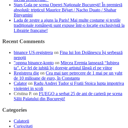
Stars Gala pe scena Operei Naționale București! În premieră
absolută: tripticul Maurice Béjart / Nacho Duato / Shahar
Binyamini
Lada de zestre a ajuns la Paris! Mai multe costume și textile
tradiționale românești sunt expuse într-o locație exclusivistă la
Librairie française!
Recent Comments
binance US-registrera
on
Fina lui Ion Dolănescu își serbează
nepoții
"oppna binance-konto
on
Mircea Eremia lansează “Iubirea
ta”. Ce fel de iubită își dorește artistul lângă el pe viitor
Registrera dig
on
Cea mai tare petrecere de 1 mai pe un yaht
de 10 milioane de euro, în Constanța
Calator
on
Radu Andrei Tudor si Fratii Stoica lupta impotriva
violentei in scoli
Cristina P.
on
FUEGO a serbat 25 de ani de carieră pe scena
Sălii Palatului din București!
Categories
Calatorii
Curiozitati