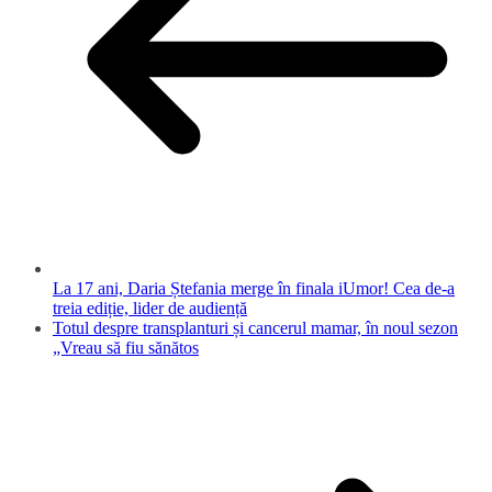
La 17 ani, Daria Ștefania merge în finala iUmor! Cea de-a
treia ediție, lider de audiență
Totul despre transplanturi și cancerul mamar, în noul sezon
„Vreau să fiu sănătos