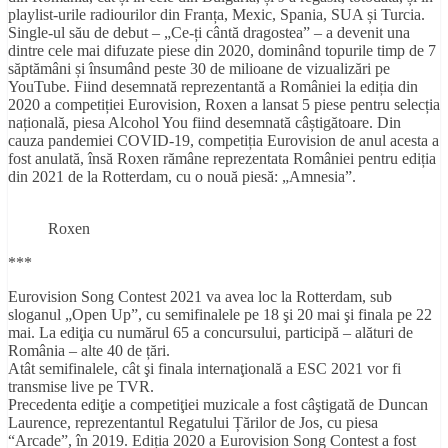
playlist-urile radiourilor din Franța, Mexic, Spania, SUA și Turcia.
Single-ul său de debut – „Ce-ți cântă dragostea” – a devenit una
dintre cele mai difuzate piese din 2020, dominând topurile timp de 7
săptămâni și însumând peste 30 de milioane de vizualizări pe
YouTube. Fiind desemnată reprezentantă a României la ediția din
2020 a competiției Eurovision, Roxen a lansat 5 piese pentru selecția
națională, piesa Alcohol You fiind desemnată câștigătoare. Din
cauza pandemiei COVID-19, competiția Eurovision de anul acesta a
fost anulată, însă Roxen rămâne reprezentata României pentru ediția
din 2021 de la Rotterdam, cu o nouă piesă: „Amnesia”.
Roxen
***
Eurovision Song Contest 2021 va avea loc la Rotterdam, sub
sloganul „Open Up”, cu semifinalele pe 18 şi 20 mai şi finala pe 22
mai. La ediţia cu numărul 65 a concursului, participă – alături de
România – alte 40 de țări.
Atât semifinalele, cât şi finala internaţională a ESC 2021 vor fi
transmise live pe TVR.
Precedenta ediţie a competiţiei muzicale a fost câştigată de Duncan
Laurence, reprezentantul Regatului Țărilor de Jos, cu piesa
“Arcade”, în 2019. Ediția 2020 a Eurovision Song Contest a fost