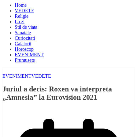
Home
VEDETE
Religie
La zi
Stil de viata
Sanatate
Curiozitati
Calatorii
Horoscop
EVENIMENT
Frumusete
EVENIMENT
VEDETE
Juriul a decis: Roxen va interpreta
„Amnesia” la Eurovision 2021