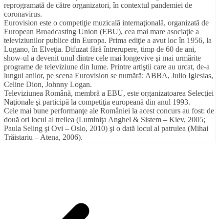
reprogramată de către organizatori, în contextul pandemiei de
coronavirus.
Eurovision este o competiţie muzicală internaţională, organizată de
European Broadcasting Union (EBU), cea mai mare asociaţie a
televiziunilor publice din Europa. Prima ediţie a avut loc în 1956, la
Lugano, în Elveţia. Difuzat fără întrerupere, timp de 60 de ani,
show-ul a devenit unul dintre cele mai longevive şi mai urmărite
programe de televiziune din lume. Printre artiştii care au urcat, de-a
lungul anilor, pe scena Eurovision se numără: ABBA, Julio Iglesias,
Celine Dion, Johnny Logan.
Televiziunea Română, membră a EBU, este organizatoarea Selecţiei
Naţionale şi participă la competiţia europeană din anul 1993.
Cele mai bune performanţe ale României la acest concurs au fost: de
două ori locul al treilea (Luminiţa Anghel & Sistem – Kiev, 2005;
Paula Seling şi Ovi – Oslo, 2010) şi o dată locul al patrulea (Mihai
Trăistariu – Atena, 2006).