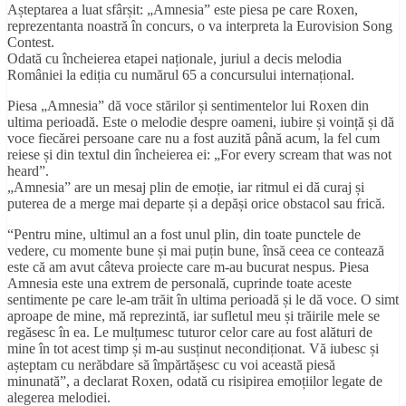
Așteptarea a luat sfârșit: „Amnesia” este piesa pe care Roxen,
reprezentanta noastră în concurs, o va interpreta la Eurovision Song
Contest.
Odată cu încheierea etapei naționale, juriul a decis melodia
României la ediția cu numărul 65 a concursului internațional.
Piesa „Amnesia” dă voce stărilor și sentimentelor lui Roxen din
ultima perioadă. Este o melodie despre oameni, iubire și voință și dă
voce fiecărei persoane care nu a fost auzită până acum, la fel cum
reiese și din textul din încheierea ei: „For every scream that was not
heard”.
„Amnesia” are un mesaj plin de emoție, iar ritmul ei dă curaj și
puterea de a merge mai departe și a depăși orice obstacol sau frică.
“Pentru mine, ultimul an a fost unul plin, din toate punctele de
vedere, cu momente bune și mai puțin bune, însă ceea ce contează
este că am avut câteva proiecte care m-au bucurat nespus. Piesa
Amnesia este una extrem de personală, cuprinde toate aceste
sentimente pe care le-am trăit în ultima perioadă și le dă voce. O simt
aproape de mine, mă reprezintă, iar sufletul meu și trăirile mele se
regăsesc în ea. Le mulțumesc tuturor celor care au fost alături de
mine în tot acest timp și m-au susținut necondiționat. Vă iubesc și
așteptam cu nerăbdare să împărtășesc cu voi această piesă
minunată”, a declarat Roxen, odată cu risipirea emoțiilor legate de
alegerea melodiei.