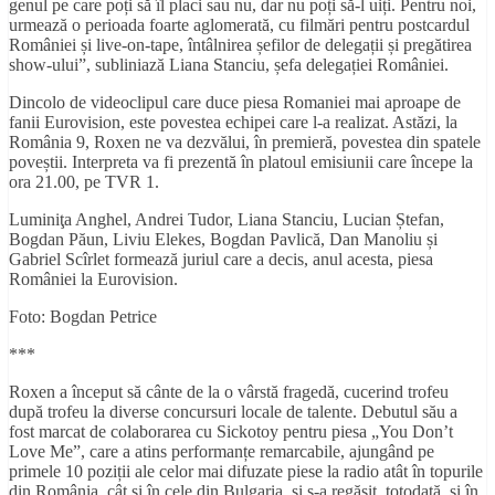
genul pe care poți să îl placi sau nu, dar nu poți să-l uiți. Pentru noi,
urmează o perioada foarte aglomerată, cu filmări pentru postcardul
României și live-on-tape, întâlnirea șefilor de delegații și pregătirea
show-ului”, subliniază Liana Stanciu, șefa delegației României.
Dincolo de videoclipul care duce piesa Romaniei mai aproape de
fanii Eurovision, este povestea echipei care l-a realizat. Astăzi, la
România 9, Roxen ne va dezvălui, în premieră, povestea din spatele
poveștii. Interpreta va fi prezentă în platoul emisiunii care începe la
ora 21.00, pe TVR 1.
Luminiţa Anghel, Andrei Tudor, Liana Stanciu, Lucian Ștefan,
Bogdan Păun, Liviu Elekes, Bogdan Pavlică, Dan Manoliu și
Gabriel Scîrlet formează juriul care a decis, anul acesta, piesa
României la Eurovision.
Foto: Bogdan Petrice
***
Roxen a început să cânte de la o vârstă fragedă, cucerind trofeu
după trofeu la diverse concursuri locale de talente. Debutul său a
fost marcat de colaborarea cu Sickotoy pentru piesa „You Don’t
Love Me”, care a atins performanțe remarcabile, ajungând pe
primele 10 poziții ale celor mai difuzate piese la radio atât în topurile
din România, cât și în cele din Bulgaria, și s-a regăsit, totodată, și în