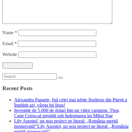
Name
*
Email
*
Website
Recent Posts
Alexandru Panaete, fiul celei mai iubite florărese din Pitești a
împlinit azi, vârsta lui Iisus!
Investiție de 5.000 de dolari într-un viitor campion. Thor,
Cane Corso-ul pregătit sub îndrumarea lui Mihai Nae
Lily Apostol, un nou proiect pe litoral: „România merită
promovată!”Lily Apostol, un nou proiect pe litoral: „România
merită promovată!”