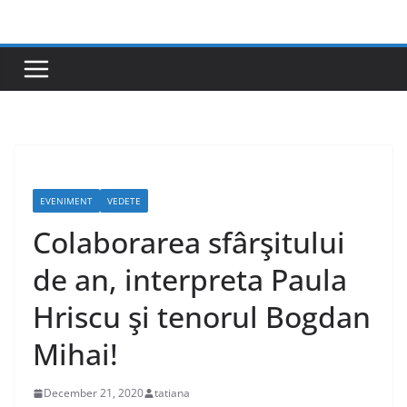
Skip
to
content
EVENIMENT
VEDETE
Colaborarea sfârşitului
de an, interpreta Paula
Hriscu şi tenorul Bogdan
Mihai!
December 21, 2020
tatiana