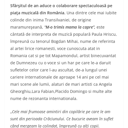
Sfârşitul de an aduce o colaborare spectaculoasă pe
piaţa muzicală din România.
Una dintre cele mai iubite
colinde din inima Transilvaniei, de origine
maramureşeană,
“M-o trimis mama la capre”,
este
cântată de interpreta de muzică populară Paula Hriscu,
împreună cu tenorul Bogdan Mihai, nume de referinta
al artei lirice romanesti, voce cunoscuta atat in
Romania cat si pe tot Mapamondul, artist binecuvantat
de Dumnezeu cu o voce si un har pe care le-a daruit
sufletelor celor care l-au ascultat, de-a lungul unei
cariere internationale de aproape 14 ani pe cel mai
mari scene ale lumii, alaturi de mari artisti ca Angela
Gheorghiu,Lara Fabian,Placido Domingo si multe alte
nume de rezonanta internationala.
„
Cele mai frumoase amintiri din copilărie pe care le am
sunt din perioada Crăciunului. Ce bucurie aveam în suflet
când mergeam la colindat, împreună cu alţi copii.