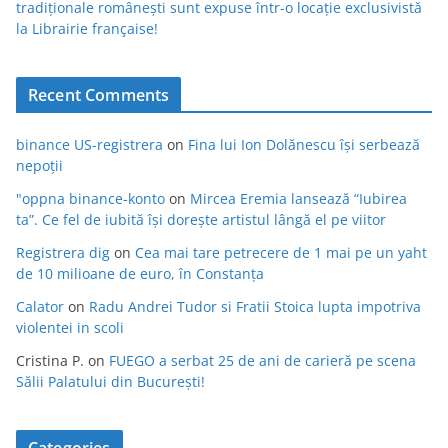
tradiționale românești sunt expuse într-o locație exclusivistă
la Librairie française!
Recent Comments
binance US-registrera
on
Fina lui Ion Dolănescu își serbează
nepoții
"oppna binance-konto
on
Mircea Eremia lansează “Iubirea
ta”. Ce fel de iubită își dorește artistul lângă el pe viitor
Registrera dig
on
Cea mai tare petrecere de 1 mai pe un yaht
de 10 milioane de euro, în Constanța
Calator
on
Radu Andrei Tudor si Fratii Stoica lupta impotriva
violentei in scoli
Cristina P.
on
FUEGO a serbat 25 de ani de carieră pe scena
Sălii Palatului din București!