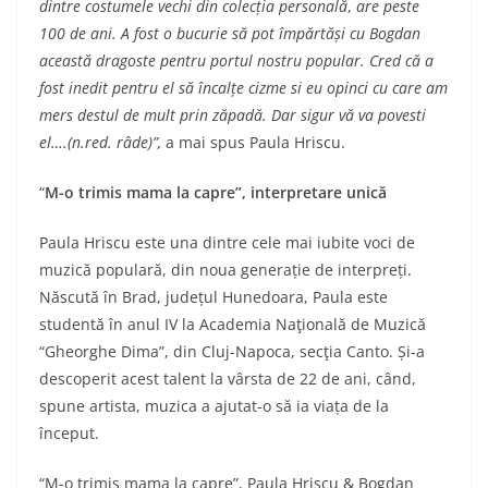
dintre costumele vechi din colecția personală
,
are peste
100 de ani.
A fost o bucurie să pot împărtăși cu Bogdan
această dragoste pentru portul nostru popular. Cred că a
fost inedit pentru el să încalțe cizme si eu opinci cu care am
mers destul de mult prin zăpadă. Dar sigur vă va povesti
el….(n.red. râde)
”,
a mai spus Paula Hriscu.
“
M-o trimis mama la capre”, interpretare unică
Paula Hriscu este una dintre cele mai iubite voci de
muzică populară, din noua generație de interpreți.
Născută în Brad, județul Hunedoara, Paula este
studentă în anul IV la Academia Naţională de Muzică
“Gheorghe Dima”, din Cluj-Napoca, secţia Canto. Și-a
descoperit acest talent la vârsta de 22 de ani, când,
spune artista, muzica a ajutat-o să ia viața de la
început.
“M-o trimis mama la capre”, Paula Hriscu & Bogdan