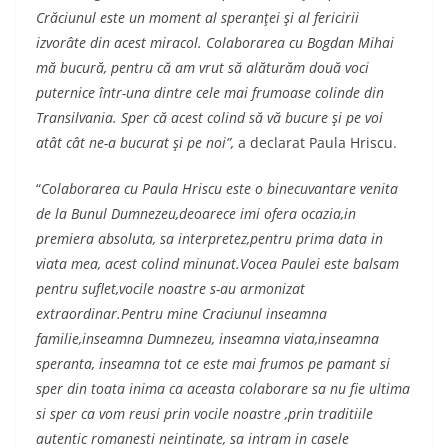
Crăciunul este un moment al speranţei şi al fericirii
izvorâte din acest miracol. Colaborarea cu Bogdan Mihai
mă bucură, pentru că am vrut să alăturăm două voci
puternice într-una dintre cele mai frumoase colinde din
Transilvania. Sper că acest colind să vă bucure şi pe voi
atât cât ne-a bucurat şi pe noi”,
a declarat Paula Hriscu.
“
Colaborarea cu Paula Hriscu este o binecuvantare venita
de la Bunul Dumnezeu,deoarece imi ofera ocazia,in
premiera absoluta, sa interpretez,pentru prima data in
viata mea, acest colind minunat.Vocea Paulei este balsam
pentru suflet,vocile noastre s-au armonizat
extraordinar.Pentru mine Craciunul inseamna
familie,inseamna Dumnezeu, inseamna viata,inseamna
speranta, inseamna tot ce este mai frumos pe pamant si
sper din toata inima ca aceasta colaborare sa nu fie ultima
si sper ca vom reusi prin vocile noastre ,prin traditiile
autentic romanesti neintinate, sa intram in casele