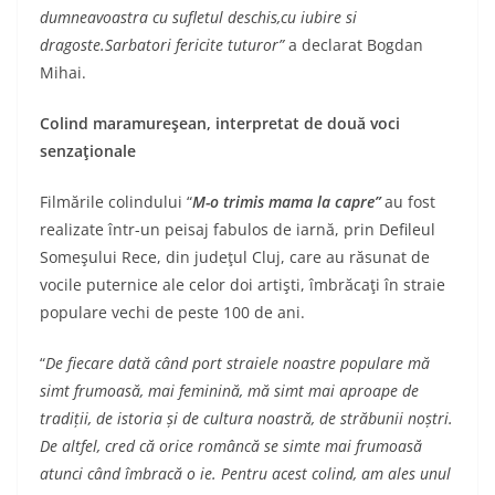
dumneavoastra cu sufletul deschis,cu iubire si
dragoste.Sarbatori fericite tuturor”
a declarat Bogdan
Mihai.
Colind maramureşean, interpretat de două voci
senzaţionale
Filmările colindului “
M-o trimis mama la capre”
au fost
realizate într-un peisaj fabulos de iarnă, prin Defileul
Someşului Rece, din judeţul Cluj, care au răsunat de
vocile puternice ale celor doi artişti, îmbrăcaţi în straie
populare vechi de peste 100 de ani.
“
De fiecare dat
ă când port straiele noastre populare mă
simt frumoasă, mai feminină, mă simt mai aproape de
tradiții, de istoria și de cultura noastră, de străbunii noștri.
De altfel, cred că orice româncă se simte mai frumoasă
atunci când îmbracă o ie. Pentru acest colind, am ales unul