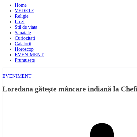
Home
VEDETE
Religie
La zi
Stil de viata
Sanatate
Curiozitati
Calatorii
Horoscop
EVENIMENT
Frumusete
EVENIMENT
Loredana găteşte mâncare indiană la Chefi 