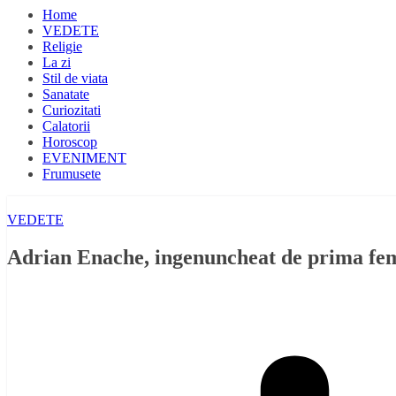
Home
VEDETE
Religie
La zi
Stil de viata
Sanatate
Curiozitati
Calatorii
Horoscop
EVENIMENT
Frumusete
VEDETE
Adrian Enache, ingenuncheat de prima fe