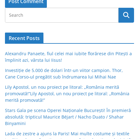
Recent Posts
Alexandru Panaete, fiul celei mai iubite florărese din Pitești a
împlinit azi, vârsta lui Iisus!
Investiție de 5.000 de dolari într-un viitor campion. Thor,
Cane Corso-ul pregătit sub îndrumarea lui Mihai Nae
Lily Apostol, un nou proiect pe litoral: „România merită
promovată!”Lily Apostol, un nou proiect pe litoral: „România
merită promovată!”
Stars Gala pe scena Operei Naționale București! În premieră
absolută: tripticul Maurice Béjart / Nacho Duato / Shahar
Binyamini
Lada de zestre a ajuns la Paris! Mai multe costume și textile