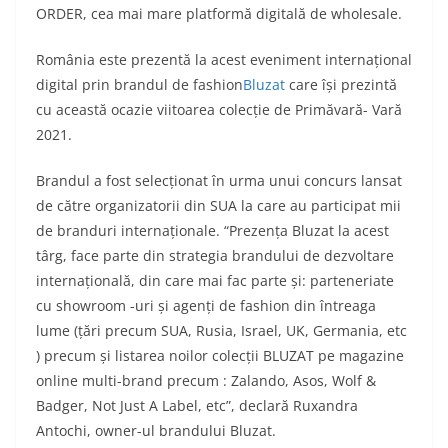
ORDER, cea mai mare platformă digitală de wholesale.
România este prezentă la acest eveniment internațional
digital prin brandul de fashion
Bluzat
care își prezintă
cu această ocazie viitoarea colecție de Primăvară- Vară
2021.
Brandul a fost selecționat în urma unui concurs lansat
de către organizatorii din SUA la care au participat mii
de branduri internaționale. “Prezența Bluzat la acest
târg, face parte din strategia brandului de dezvoltare
internațională, din care mai fac parte și: parteneriate
cu showroom -uri și agenți de fashion din întreaga
lume (țări precum SUA, Rusia, Israel, UK, Germania, etc
) precum și listarea noilor colecții BLUZAT pe magazine
online multi-brand precum : Zalando, Asos, Wolf &
Badger, Not Just A Label, etc”, declară Ruxandra
Antochi, owner-ul brandului Bluzat.