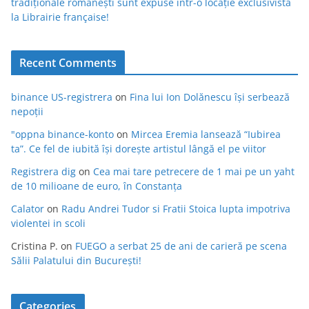
tradiționale românești sunt expuse într-o locație exclusivistă
la Librairie française!
Recent Comments
binance US-registrera
on
Fina lui Ion Dolănescu își serbează
nepoții
"oppna binance-konto
on
Mircea Eremia lansează “Iubirea
ta”. Ce fel de iubită își dorește artistul lângă el pe viitor
Registrera dig
on
Cea mai tare petrecere de 1 mai pe un yaht
de 10 milioane de euro, în Constanța
Calator
on
Radu Andrei Tudor si Fratii Stoica lupta impotriva
violentei in scoli
Cristina P.
on
FUEGO a serbat 25 de ani de carieră pe scena
Sălii Palatului din București!
Categories