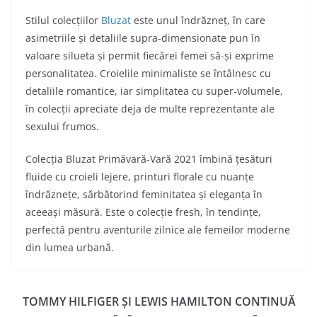
Stilul colecțiilor
Bluzat
este unul îndrăzneț, în care
asimetriile și detaliile supra-dimensionate pun în
valoare silueta și permit fiecărei femei să-și exprime
personalitatea. Croielile minimaliste se întâlnesc cu
detaliile romantice, iar simplitatea cu super-volumele,
în colecții apreciate deja de multe reprezentante ale
sexului frumos.
Colecția Bluzat Primăvară-Vară 2021 îmbină țesături
fluide cu croieli lejere, printuri florale cu nuanțe
îndrăznețe, sărbătorind feminitatea și eleganța în
aceeași măsură. Este o colecție fresh, în tendințe,
perfectă pentru aventurile zilnice ale femeilor moderne
din lumea urbană.
TOMMY HILFIGER ȘI LEWIS HAMILTON CONTINUĂ