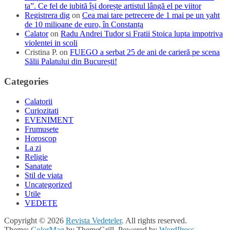
ta”. Ce fel de iubită își dorește artistul lângă el pe viitor
Registrera dig
on
Cea mai tare petrecere de 1 mai pe un yaht
de 10 milioane de euro, în Constanța
Calator
on
Radu Andrei Tudor si Fratii Stoica lupta impotriva
violentei in scoli
Cristina P.
on
FUEGO a serbat 25 de ani de carieră pe scena
Sălii Palatului din București!
Categories
Calatorii
Curiozitati
EVENIMENT
Frumusete
Horoscop
La zi
Religie
Sanatate
Stil de viata
Uncategorized
Utile
VEDETE
Copyright © 2026
Revista Vedeteler
. All rights reserved.
Theme:
ColorMag
by ThemeGrill. Powered by
WordPress
.