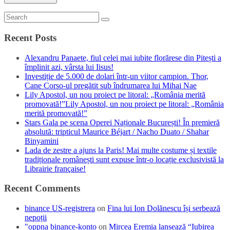
Recent Posts
Alexandru Panaete, fiul celei mai iubite florărese din Pitești a
împlinit azi, vârsta lui Iisus!
Investiție de 5.000 de dolari într-un viitor campion. Thor,
Cane Corso-ul pregătit sub îndrumarea lui Mihai Nae
Lily Apostol, un nou proiect pe litoral: „România merită
promovată!”Lily Apostol, un nou proiect pe litoral: „România
merită promovată!”
Stars Gala pe scena Operei Naționale București! În premieră
absolută: tripticul Maurice Béjart / Nacho Duato / Shahar
Binyamini
Lada de zestre a ajuns la Paris! Mai multe costume și textile
tradiționale românești sunt expuse într-o locație exclusivistă la
Librairie française!
Recent Comments
binance US-registrera
on
Fina lui Ion Dolănescu își serbează
nepoții
"oppna binance-konto
on
Mircea Eremia lansează “Iubirea