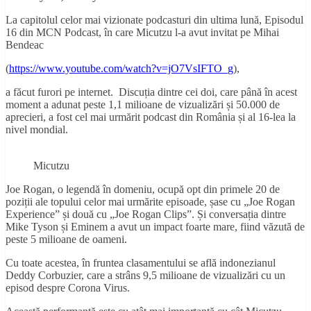
La capitolul celor mai vizionate podcasturi din ultima lună, Episodul
16 din MCN Podcast, în care Micutzu l-a avut invitat pe Mihai
Bendeac
(
https://www.youtube.com/watch?v=jO7VsIFTO_g
),
a făcut furori pe internet. Discuția dintre cei doi, care până în acest
moment a adunat peste 1,1 milioane de vizualizări și 50.000 de
aprecieri, a fost cel mai urmărit podcast din România și al 16-lea la
nivel mondial.
Micutzu
Joe Rogan, o legendă în domeniu, ocupă opt din primele 20 de
poziții ale topului celor mai urmărite episoade, șase cu „Joe Rogan
Experience” și două cu „Joe Rogan Clips”. Și conversația dintre
Mike Tyson și Eminem a avut un impact foarte mare, fiind văzută de
peste 5 milioane de oameni.
Cu toate acestea, în fruntea clasamentului se află indonezianul
Deddy Corbuzier, care a strâns 9,5 milioane de vizualizări cu un
episod despre Corona Virus.