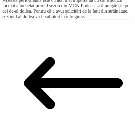
Această performanță este cu atât mai importantă cu cât Micutzu
tocmai a încheiat primul sezon din MCN Podcast și îl pregătește pe
cel de-al doilea. Pentru că a avut solicitări de la fani din străinătate,
sezonul al doilea va fi subtitrat în întregime.