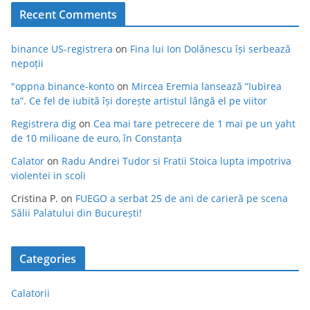
Recent Comments
binance US-registrera
on
Fina lui Ion Dolănescu își serbează
nepoții
"oppna binance-konto
on
Mircea Eremia lansează “Iubirea
ta”. Ce fel de iubită își dorește artistul lângă el pe viitor
Registrera dig
on
Cea mai tare petrecere de 1 mai pe un yaht
de 10 milioane de euro, în Constanța
Calator
on
Radu Andrei Tudor si Fratii Stoica lupta impotriva
violentei in scoli
Cristina P.
on
FUEGO a serbat 25 de ani de carieră pe scena
Sălii Palatului din București!
Categories
Calatorii