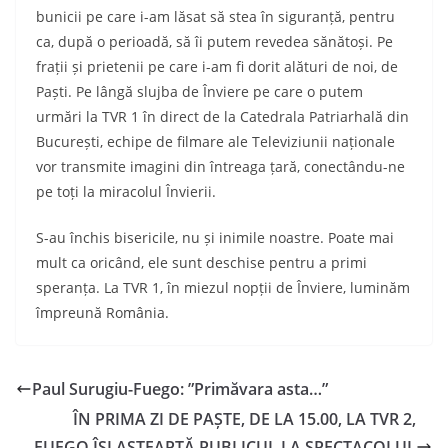
bunicii pe care i-am lăsat să stea în siguranță, pentru
ca, după o perioadă, să îi putem revedea sănătoși. Pe
frații și prietenii pe care i-am fi dorit alături de noi, de
Paști. Pe lângă slujba de Înviere pe care o putem
urmări la TVR 1 în direct de la Catedrala Patriarhală din
București, echipe de filmare ale Televiziunii naționale
vor transmite imagini din întreaga țară, conectându-ne
pe toți la miracolul Învierii.
S-au închis bisericile, nu și inimile noastre. Poate mai
mult ca oricând, ele sunt deschise pentru a primi
speranța. La TVR 1, în miezul nopții de Înviere, luminăm
împreună România.
Paul Surugiu-Fuego: ”Primăvara asta…”
ÎN PRIMA ZI DE PAȘTE, DE LA 15.00, LA TVR 2,
FUEGO ÎȘI AȘTEAPTĂ PUBLICUL LA SPECTACOLUL