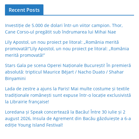
Recent Posts
Investiție de 5.000 de dolari într-un viitor campion. Thor,
Cane Corso-ul pregătit sub îndrumarea lui Mihai Nae
Lily Apostol, un nou proiect pe litoral: „România merită
promovată!”Lily Apostol, un nou proiect pe litoral: „România
merită promovată!”
Stars Gala pe scena Operei Naționale București! În premieră
absolută: tripticul Maurice Béjart / Nacho Duato / Shahar
Binyamini
Lada de zestre a ajuns la Paris! Mai multe costume și textile
tradiționale românești sunt expuse într-o locație exclusivistă
la Librairie française!
Loredana și Speak concertează la Bacău! Între 30 iulie și 2
august 2026, Insula de Agrement din Bacău găzduiește a 6-a
ediție Young Island Festival!