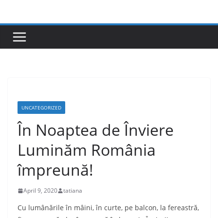
Skip
to
content
UNCATEGORIZED
În Noaptea de Înviere
Luminăm România
împreună!
April 9, 2020
tatiana
Cu lumânările în mâini, în curte, pe balcon, la fereastră,