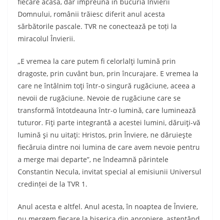
fiecare acasă, dar împreună în bucuria Învierii
Domnului, românii trăiesc diferit anul acesta
sărbătorile pascale. TVR ne conectează pe toți la
miracolul Învierii.
„E vremea la care putem fi celorlalţi lumină prin
dragoste, prin cuvânt bun, prin încurajare. E vremea la
care ne întâlnim toţi într-o singură rugăciune, aceea a
nevoii de rugăciune. Nevoie de rugăciune care se
transformă întotdeauna într-o lumină, care luminează
tuturor. Fiţi parte integrantă a acestei lumini, dăruiţi-vă
lumină şi nu uitaţi: Hristos, prin Înviere, ne dăruieşte
fiecăruia dintre noi lumina de care avem nevoie pentru
a merge mai departe”, ne îndeamnă părintele
Constantin Necula, invitat special al emisiunii Universul
credinței de la TVR 1.
Anul acesta e altfel. Anul acesta, în noaptea de Înviere,
nu mergem fiecare la biserica din apropiere, așteptând