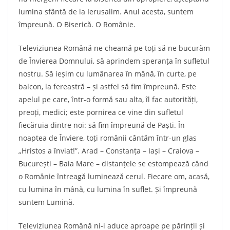
lumina sfântă de la Ierusalim. Anul acesta, suntem
împreună. O Biserică. O Românie.
Televiziunea Română ne cheamă pe toți să ne bucurăm
de Învierea Domnului, să aprindem speranța în sufletul
nostru. Să ieșim cu lumânarea în mână, în curte, pe
balcon, la fereastră – și astfel să fim împreună. Este
apelul pe care, într-o formă sau alta, îl fac autorități,
preoți, medici; este pornirea ce vine din sufletul
fiecăruia dintre noi: să fim împreună de Paști. În
noaptea de Înviere, toți românii cântăm într-un glas
„Hristos a înviat!”. Arad – Constanța – Iași – Craiova –
București – Baia Mare – distanțele se estompează când
o Românie întreagă luminează cerul. Fiecare om, acasă,
cu lumina în mână, cu lumina în suflet. Și împreună
suntem Lumină.
Televiziunea Română ni-i aduce aproape pe părinții și