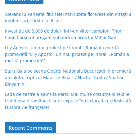
Alexandru Panaete, fiul celei mai iubite florărese din Pitești a
împlinit azi, vârsta lui Iisus!
Investiție de 5.000 de dolari într-un viitor campion. Thor,
Cane Corso-ul pregătit sub îndrumarea lui Mihai Nae
Lily Apostol, un nou proiect pe litoral: „România merită
promovată!”Lily Apostol, un nou proiect pe litoral: „România
merită promovată!”
Stars Gala pe scena Operei Naționale București! În premieră
absolută: tripticul Maurice Béjart / Nacho Duato / Shahar
Binyamini
Lada de zestre a ajuns la Paris! Mai multe costume și textile
tradiționale românești sunt expuse într-o locație exclusivistă
la Librairie française!
Recent Comments