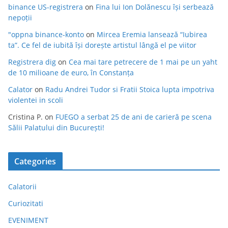
binance US-registrera
on
Fina lui Ion Dolănescu își serbează
nepoții
"oppna binance-konto
on
Mircea Eremia lansează “Iubirea
ta”. Ce fel de iubită își dorește artistul lângă el pe viitor
Registrera dig
on
Cea mai tare petrecere de 1 mai pe un yaht
de 10 milioane de euro, în Constanța
Calator
on
Radu Andrei Tudor si Fratii Stoica lupta impotriva
violentei in scoli
Cristina P.
on
FUEGO a serbat 25 de ani de carieră pe scena
Sălii Palatului din București!
Categories
Calatorii
Curiozitati
EVENIMENT