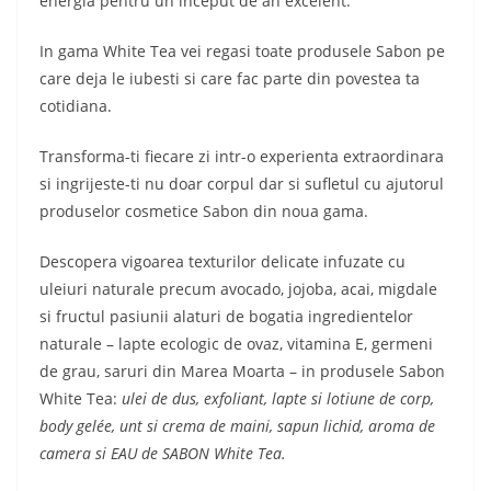
energia pentru un inceput de an excelent.
In gama White Tea vei regasi toate produsele Sabon pe
care deja le iubesti si care fac parte din povestea ta
cotidiana.
Transforma-ti fiecare zi intr-o experienta extraordinara
si ingrijeste-ti nu doar corpul dar si sufletul cu ajutorul
produselor cosmetice Sabon din noua gama.
Descopera vigoarea texturilor delicate infuzate cu
uleiuri naturale precum avocado, jojoba, acai, migdale
si fructul pasiunii alaturi de bogatia ingredientelor
naturale – lapte ecologic de ovaz, vitamina E, germeni
de grau, saruri din Marea Moarta – in produsele Sabon
White Tea:
ulei de dus, exfoliant, lapte si lotiune de corp,
body gelée, unt si crema de maini, sapun lichid, aroma de
camera si EAU de SABON White Tea.