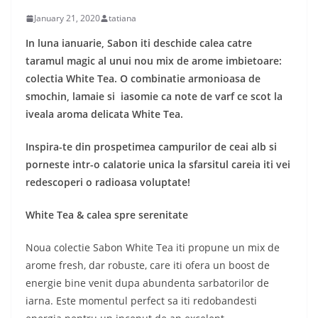
January 21, 2020
tatiana
In luna ianuarie, Sabon iti deschide calea catre
taramul magic al unui nou mix de arome imbietoare:
colectia White Tea.
O combinatie armonioasa de
smochin, lamaie si iasomie ca note de varf ce scot la
iveala aroma delicata White Tea.
Inspira-te din prospetimea campurilor de ceai alb si
porneste intr-o calatorie unica la sfarsitul careia iti vei
redescoperi o radioasa voluptate!
White Tea & calea spre serenitate
Noua colectie Sabon White Tea iti propune un mix de
arome fresh, dar robuste, care iti ofera un boost de
energie bine venit dupa abundenta sarbatorilor de
iarna. Este momentul perfect sa iti redobandesti