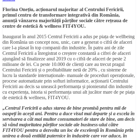
Florina Onețiu, acționarul majoritar al Centrului Fericirii,
primul centru de transformare integrativă din România,
anunță vânzarea majorității părților sociale către rețeaua de
centre de estetică & wellness FIT4YOU.
Inaugurat în anul 2015 Centrul Fericirii a adus pe piața de wellbeing
din România un concept nou, unic, care a generat o cifră de afaceri
care l-a plasat în top companii din industrie. În patru ani de zile
Centrul Fericirii a înregistrat o creștere constantă a cifrei de afaceri
ajungând să finalizeze anul 2019 cu o cifră de afaceri de peste 2
milioane de lei. Cu peste 10.000 de clienți care au trecut pragul
Centrului Fericirii și o profitabilitate netă de 20% , cu sisteme de
lucru la standarde internaționale- manuale de proceduri operaționale,
procese automatizate prin softuri informatice, acționarii Centrului
Fericirii au decis sa unească performanța și pionieratul din industrie
cu experiența, istoria si performanța unui alt jucător mare de pe piața
de estetică & wellness, FIT4YOU.
„Centrul Fericirii a adus starea de bine promisă pentru mii de
oaspeți în acești ani. Pentru a duce visul mai departe și a excela în
servisarea a cât mai multor consumatori de stare de bine, am decis
să vând majoritatea părților sociale ale business-ului către
FIT4YOU pentru a dezvolta un loc de excelență în România prin
unirea a două entități puternice în industrie care vor aduce, în