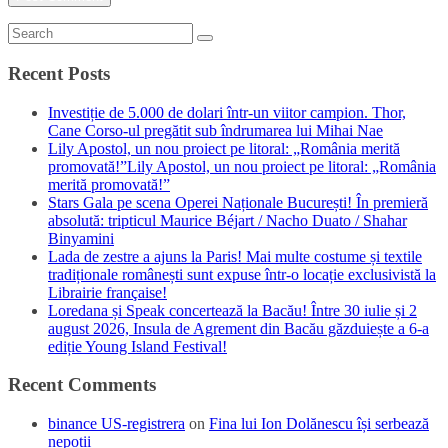
Recent Posts
Investiție de 5.000 de dolari într-un viitor campion. Thor,
Cane Corso-ul pregătit sub îndrumarea lui Mihai Nae
Lily Apostol, un nou proiect pe litoral: „România merită
promovată!”Lily Apostol, un nou proiect pe litoral: „România
merită promovată!”
Stars Gala pe scena Operei Naționale București! În premieră
absolută: tripticul Maurice Béjart / Nacho Duato / Shahar
Binyamini
Lada de zestre a ajuns la Paris! Mai multe costume și textile
tradiționale românești sunt expuse într-o locație exclusivistă la
Librairie française!
Loredana și Speak concertează la Bacău! Între 30 iulie și 2
august 2026, Insula de Agrement din Bacău găzduiește a 6-a
ediție Young Island Festival!
Recent Comments
binance US-registrera
on
Fina lui Ion Dolănescu își serbează
nepoții