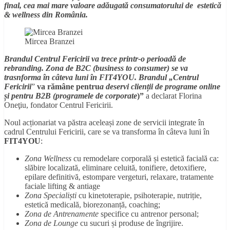
final, cea mai mare valoare adăugată consumatorului de estetică
& wellness din România.
Mircea Branzei
Brandul Centrul Fericirii va trece printr-o perioadă de
rebranding. Zona de B2C (business to consumer) se va
trasnforma în câteva luni în FIT4YOU. Brandul „Centrul
Fericirii
”
va rămâne pentru
a deservi clienții de programe online
și pentru B2B (programele de corporate
)”
a declarat Florina
Oneţiu, fondator Centrul Fericirii.
Noul acționariat va păstra aceleași zone de servicii integrate în
cadrul Centrului Fericirii, care se va transforma în câteva luni în
FIT4YOU
:
Zona Wellness
cu remodelare corporală și estetică facială ca:
slăbire localizată, eliminare celuită, tonifiere, detoxifiere,
epilare definitivă, estompare vergeturi, relaxare, tratamente
faciale lifting & antiage
Zona Specialiști
cu kinetoterapie, psihoterapie, nutriție,
estetică medicală, biorezonanță, coaching;
Zona de Antrenamente
specifice cu antrenor personal;
Zona de Lounge
cu sucuri și produse de îngrijire.