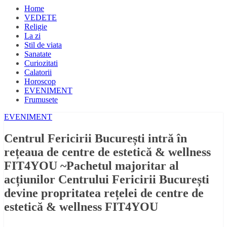
Home
VEDETE
Religie
La zi
Stil de viata
Sanatate
Curiozitati
Calatorii
Horoscop
EVENIMENT
Frumusete
EVENIMENT
Centrul Fericirii București intră în
rețeaua de centre de estetică & wellness
FIT4YOU ~Pachetul majoritar al
acțiunilor Centrului Fericirii București
devine propritatea rețelei de centre de
estetică & wellness FIT4YOU