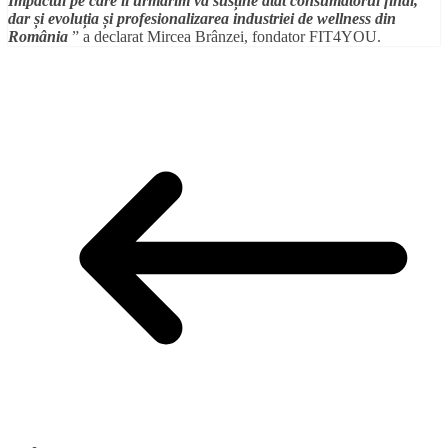
Impactul pe care îl urmărim va susține atât consumatorul final,
dar și evoluția și profesionalizarea industriei de wellness din
România
” a declarat Mircea Brânzei, fondator FIT4YOU.