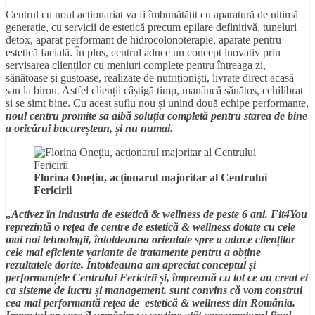
Centrul cu noul acționariat va fi îmbunătățit cu aparatură de ultimă
generație, cu servicii de estetică precum epilare definitivă, tuneluri
detox, aparat performant de hidrocolonoterapie, aparate pentru
estetică facială. În plus, centrul aduce un concept inovativ prin
servisarea clienților cu meniuri complete pentru întreaga zi,
sănătoase și gustoase, realizate de nutriționiști, livrate direct acasă
sau la birou. Astfel clienții câștigă timp, manâncă sănătos, echilibrat
și se simt bine. Cu acest suflu nou și unind două echipe performante,
noul
centru promite sa aibă soluția completă pentru starea de bine
a oricărui bucureștean, și nu numai.
Florina Onețiu, acționarul majoritar al Centrului
Fericirii
„Activez în industria de estetică & wellness de peste 6 ani. Fit4You
reprezintă o rețea de centre de estetică & wellness dotate cu cele
mai noi tehnologii, întotdeauna orientate spre a aduce clienților
cele mai eficiente variante de tratamente pentru a obține
rezultatele dorite. Întotdeauna am apreciat conceptul și
performanțele Centrului Fericirii și, împreună cu tot ce au creat ei
ca sisteme de lucru și management, sunt convins că vom construi
cea mai performantă rețea de estetică & wellness din România.