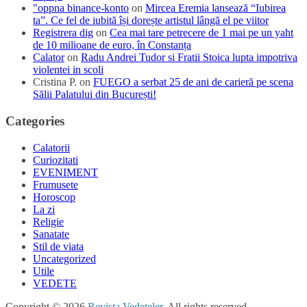
"oppna binance-konto
on
Mircea Eremia lansează “Iubirea
ta”. Ce fel de iubită își dorește artistul lângă el pe viitor
Registrera dig
on
Cea mai tare petrecere de 1 mai pe un yaht
de 10 milioane de euro, în Constanța
Calator
on
Radu Andrei Tudor si Fratii Stoica lupta impotriva
violentei in scoli
Cristina P.
on
FUEGO a serbat 25 de ani de carieră pe scena
Sălii Palatului din București!
Categories
Calatorii
Curiozitati
EVENIMENT
Frumusete
Horoscop
La zi
Religie
Sanatate
Stil de viata
Uncategorized
Utile
VEDETE
Copyright © 2026
Revista Vedeteler
. All rights reserved.