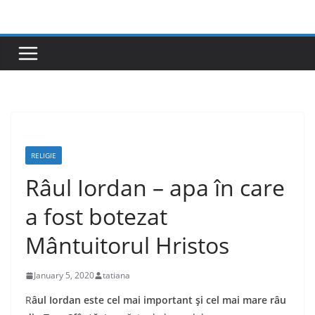
Skip
to
content
RELIGIE
Râul Iordan – apa în care
a fost botezat
Mântuitorul Hristos
January 5, 2020
tatiana
R
âul Iordan este
cel mai important şi cel mai mare râu