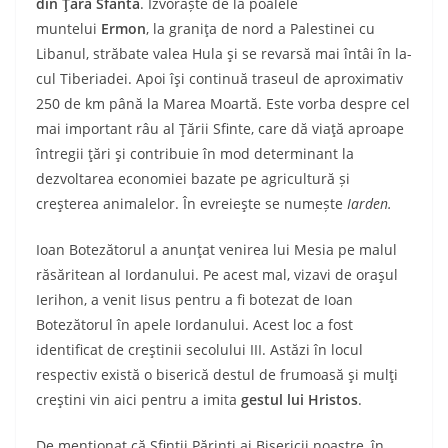
din Ţara Sfântă
. Iz­vorăște de la poalele
muntelui
Ermon
, la graniţa de nord a Palestinei cu
Libanul, străbate valea Hula şi se revarsă mai întâi în la­
cul Tiberiadei. Apoi îşi continuă traseul de aproximativ
250 de km până la Marea Moartă. Este vorba despre cel
mai important râu al Ţării Sfinte, care dă viaţă aproape
întregii ţări şi contribuie în mod determinant la
dezvolta­rea economiei bazate pe agricultură și
creşterea animalelor. În evreieşte se numește
Iarden.
Ioan Botezătorul a anunţat venirea lui Me­sia pe malul
răsăritean al Iordanului. Pe acest mal, vizavi de oraşul
Ierihon, a venit Iisus pentru a fi botezat de Ioan
Botezătorul în apele Iordanului. Acest loc a fost
identificat de creşti­nii secolului III. Astăzi în locul
respectiv există o biserică destul de frumoasă şi mulţi
creştini vin aici pentru a imita
gestul lui Hristos
.
De menţionat că Sfinţii Părinţi ai Bisericii noastre, în