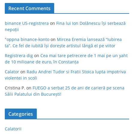
Recent Comments
binance US-registrera
on
Fina lui Ion Dolănescu își serbează
nepoții
"oppna binance-konto
on
Mircea Eremia lansează “Iubirea
ta”. Ce fel de iubită își dorește artistul lângă el pe viitor
Registrera dig
on
Cea mai tare petrecere de 1 mai pe un yaht
de 10 milioane de euro, în Constanța
Calator
on
Radu Andrei Tudor si Fratii Stoica lupta impotriva
violentei in scoli
Cristina P.
on
FUEGO a serbat 25 de ani de carieră pe scena
Sălii Palatului din București!
Categories
Calatorii