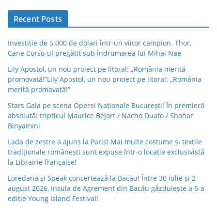
Recent Posts
Investiție de 5.000 de dolari într-un viitor campion. Thor,
Cane Corso-ul pregătit sub îndrumarea lui Mihai Nae
Lily Apostol, un nou proiect pe litoral: „România merită
promovată!”Lily Apostol, un nou proiect pe litoral: „România
merită promovată!”
Stars Gala pe scena Operei Naționale București! În premieră
absolută: tripticul Maurice Béjart / Nacho Duato / Shahar
Binyamini
Lada de zestre a ajuns la Paris! Mai multe costume și textile
tradiționale românești sunt expuse într-o locație exclusivistă
la Librairie française!
Loredana și Speak concertează la Bacău! Între 30 iulie și 2
august 2026, Insula de Agrement din Bacău găzduiește a 6-a
ediție Young Island Festival!