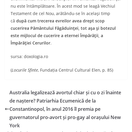
nu este întâmplătoare. În acest mod se leagă Vechiul
Testament de cel Nou, arătându-se în acelaşi timp
că
după cum trecerea evreilor avea drept scop
cucerirea Pământului Făgăduinţei, tot aşa şi botezul
este mijlocul de cucerire a eternei Împărăţii, a
Împărăţiei Cerurilor
.
sursa: doxologia.ro
(
Locurile Sfinte
, Fundația Centrul Cultural Elen, p. 85)
Australia legalizează avortul chiar și cu o zi înainte
de naștere? Patriarhia Ecumenică de la
Constantinopol, în anul 2016 îl premia pe
guvernatorul pro-avort și pro-gay al orașului New
York