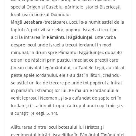
special Origen și Eusebiu, părintele Istoriei Bisericeşti,
localizează botezul Dom­nului
lângă
Betabara
(trecătoare). Locul s-a numit astfel de la
faptul că, potrivit surselor, poporul Israel a trecut pe
aici la intrarea în
Pământul Făgăduinţei
. Este vorba
despre locul unde Israel a trecut Iordanul în mod
minunat, în drum spre Pământul Făgăduinţei, după 40
de ani de rătăciri prin pustiu. Imediat ce preoţii care
ţineau chivotul Legământului, cu Tablele Legii, au călcat
peste apele Iordanului, ele s-au dat în lături, creându-
se astfel un loc de trecere pe unde tot poporul a intrat
în pământul strămoşilor lui. Pe malurile Iordanului a
venit leprosul Neeman „şi s-a cufundat de șapte ori în
Iordan și i s-a înnoit trupul ca trupul unui copil mic şi s-
a curăţit” (4 Regi, 5, 14).
Alăturarea dintre locul botezului lui Hri­stos şi
evenimentul intrării israeliţilor în Pământul Făgăduinţei