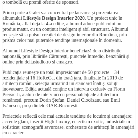
o tombolă cu premii oferite de sponsori.
Prima parte a Galei s-a concentrat pe lansarea și prezentarea
albumului
Lifestyle Design Interior 2020
. Un proiect unic în
România, aflat deja la 4-a ediție, albumul aduce publicului un
produs matur, cu un conținut inteligent și abil structurat. Albumul
reușește să ia pulsul creației de design interior din România, prin
prisma celor mai puternice tendințe internaționale în domeniu.
Albumul Lifestyle Design Interior beneficiază de o distribuție
națională, prin librăriile Cărturești, punctele Inmedio, benzinării și
online prin deltastudio.ro și emag.ro.
Publicația reunește un total impresionant de 50 proiecte – 34
rezidențiale și 16 HoReCa, din toată țara, finalizate în 2019 de
arhitecți români, selecția urmărind un standard înalt și soluții
inovatoare. Ediția actuală conține un interviu exclusiv cu Florin
Piersic Jr, alături de interviuri cu personalități ale arhitecturii
românești, precum Dorin Ștefan, Daniel Ciocăzanu sau Emil
Ivănescu, președintele OAR-București.
Proiectele reflectă cele mai actuale tendințe de locuire și amenajare:
accente glam, inserții High Luxury, eclectism exotic, industrialism
sofisticat, scenografii savuroase, orchestrate de arhitecți în amenajări
cu caracter.