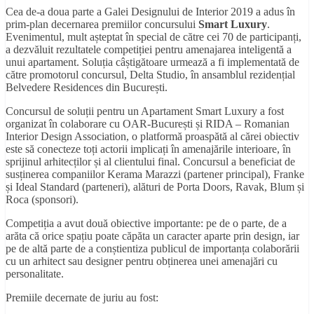
Cea de-a doua parte a Galei Designului de Interior 2019 a adus în
prim-plan decernarea premiilor concursului
Smart Luxury
.
Evenimentul, mult așteptat în special de către cei 70 de participanți,
a dezvăluit rezultatele competiției pentru amenajarea inteligentă a
unui apartament. Soluția câștigătoare urmează a fi implementată de
către promotorul concursul, Delta Studio, în ansamblul rezidențial
Belvedere Residences din București.
Concursul de soluții pentru un Apartament Smart Luxury a fost
organizat în colaborare cu OAR-București și RIDA – Romanian
Interior Design Association, o platformă proaspătă al cărei obiectiv
este să conecteze toți actorii implicați în amenajările interioare, în
sprijinul arhitecților și al clientului final. Concursul a beneficiat de
susținerea companiilor Kerama Marazzi (partener principal), Franke
și Ideal Standard (parteneri), alături de Porta Doors, Ravak, Blum și
Roca (sponsori).
Competiția a avut două obiective importante: pe de o parte, de a
arăta că orice spațiu poate căpăta un caracter aparte prin design, iar
pe de altă parte de a conștientiza publicul de importanța colaborării
cu un arhitect sau designer pentru obținerea unei amenajări cu
personalitate.
Premiile decernate de juriu au fost: