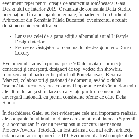
eveniment-reper pentru creația de arhitectură românească: Gala
Designului de Interior 2019. Organizat de compania Delta Studio,
lider național în amenajările interioare, în parteneriat cu Ordinul
Arhitecților din România Filiala București, evenimentul a reunit
două momente semnificative:
Lansarea celei de-a patra ediții a albumului anual Lifestyle
Design Interior
Premierea câștigătorilor concursului de design interior Smart
Luxury
Evenimentul a adus împreună peste 500 de invitați – arhitecți
consacrați și emergenți, designeri de top, vedete din showbiz,
reprezentanți ai partenerilor principali Porcelanosa și Kerama
Marazzi, colaboratori și pasionați de domeniu, având o dublă
însemnătate: recunoașterea celor mai importante realizări în domeniu
ale ultimului an și stimularea creativității printr-un concurs de
anvergură națională, cu premii consistente oferite de către Delta
Studio.
În deschiderea Galei, au fost evidențiate cele mai importante realizări
ale companiei în ultimul an, dintre care amintim obținerea a 5 premii
și 2 nominalizări în cadrul prestigiosului concurs International
Property Awards. Totodată, au fost aclamați cei mai activi arhitecți
colaboratori ai companiei în 2019. Evenimentul a fost completat de