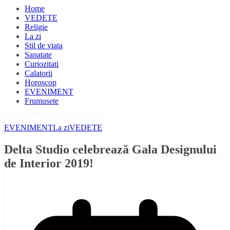
Home
VEDETE
Religie
La zi
Stil de viata
Sanatate
Curiozitati
Calatorii
Horoscop
EVENIMENT
Frumusete
EVENIMENT
La zi
VEDETE
Delta Studio celebrează Gala Designului
de Interior 2019!