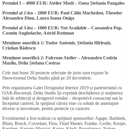
Premiul 1 – 4000 EUR: Atelier Mudi – Oana Ștefania Pangalos
Premiul al 2-lea – 2000 EUR: Paul Călin Machedon, Theodor
Alexandru Dinu, Laura Ioana Oniga
Premiul al 3-lea – 1000 EUR: Not Available – Cassandra Pop,
Cosmin Anghelache, Astrid Rottman
Mențiune onorifică 1: Tudor Antemir, Ștefania Hîrleață,
Cristian Bădescu
Mențiune onorifică 2: Fulcrum Atelier – Alexandru Codrin
Mazilu, Delia Ștefana Costras
Cele mai bune 20 proiecte selectate de juriu sunt expuse în
Showroomul Delta Studio până pe 20 decembrie.
Prin organizarea Galei Designului Interior 2019 și parteneriatul cu
OAR-București, Delta Studio își exprimă deschiderea și susținerea
față de arhitecții și designerii români – deopotrivă consacrați sau la
începutul carierei, în sprijinul cărora vine cu soluții de amenajare
diverse și inovatoare, pentru proiecte cu caracter.
Evenimentul a fost realizat cu sprijinul sponsorilor: Agape, Barlinek,
Blum, Bosch, Coverlam, Flou, Fluid Master, Franke, Grohe, Keope,
Keraben, Kerama Marazzi, Kuma, Kludi, Porcelanosa, Noken,