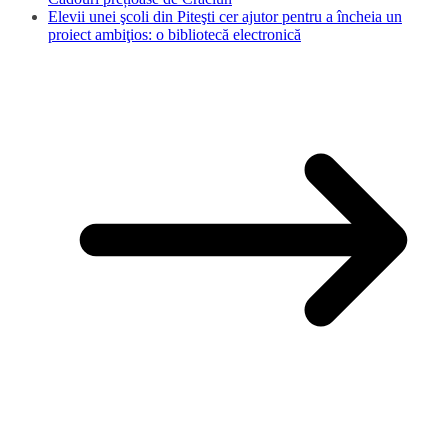
Elevii unei şcoli din Piteşti cer ajutor pentru a încheia un
proiect ambiţios: o bibliotecă electronică