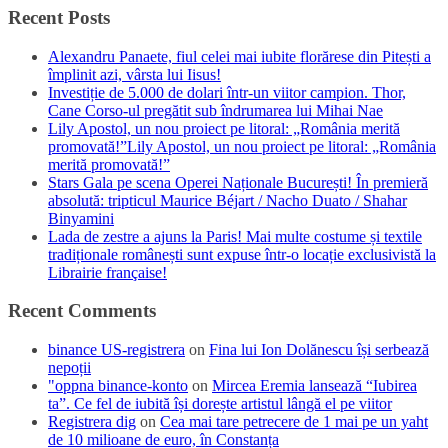
Recent Posts
Alexandru Panaete, fiul celei mai iubite florărese din Pitești a
împlinit azi, vârsta lui Iisus!
Investiție de 5.000 de dolari într-un viitor campion. Thor,
Cane Corso-ul pregătit sub îndrumarea lui Mihai Nae
Lily Apostol, un nou proiect pe litoral: „România merită
promovată!”Lily Apostol, un nou proiect pe litoral: „România
merită promovată!”
Stars Gala pe scena Operei Naționale București! În premieră
absolută: tripticul Maurice Béjart / Nacho Duato / Shahar
Binyamini
Lada de zestre a ajuns la Paris! Mai multe costume și textile
tradiționale românești sunt expuse într-o locație exclusivistă la
Librairie française!
Recent Comments
binance US-registrera
on
Fina lui Ion Dolănescu își serbează
nepoții
"oppna binance-konto
on
Mircea Eremia lansează “Iubirea
ta”. Ce fel de iubită își dorește artistul lângă el pe viitor
Registrera dig
on
Cea mai tare petrecere de 1 mai pe un yaht
de 10 milioane de euro, în Constanța