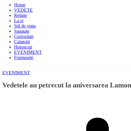
Home
VEDETE
Religie
La zi
Stil de viata
Sanatate
Curiozitati
Calatorii
Horoscop
EVENIMENT
Frumusete
EVENIMENT
Vedetele au petrecut la aniversarea Lamo