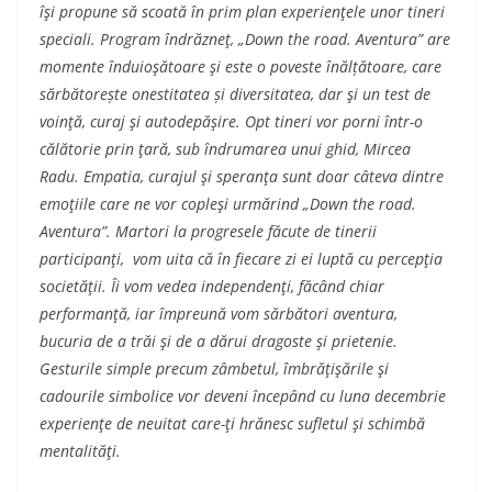
îşi propune să scoată în prim plan experienţele unor tineri
speciali. Program îndrăzneţ, „Down the road. Aventura” are
momente înduioşătoare şi este o poveste înăl
ț
ătoare, care
sărbătore
ș
te onestitatea
ș
i diversitatea, dar şi un test de
voinţă, curaj şi autodepăşire. Opt tineri vor porni într-o
călătorie prin ţară, sub îndrumarea
unui ghid, Mircea
Radu. Empatia, curajul şi speranţa sunt doar câteva dintre
emoţiile care ne vor copleşi urmărind „Down the road.
Aventura”. Martori la progresele făcute de tinerii
participanţi, vom uita că în fiecare zi ei luptă cu percepţia
societăţii. Îi vom vedea independenţi, făcând chiar
performanţă, iar împreună vom sărbători aventura,
bucuria de a trăi şi de a dărui dragoste şi prietenie.
Gesturile simple precum zâmbetul, îmbrăţişările şi
cadourile simbolice vor deveni începând cu luna decembrie
experienţe de neuitat care-ţi hrănesc sufletul şi schimbă
mentalităţi.