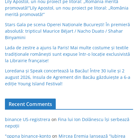
Lily Apostol, un nou proiect pe litoral: „România merită
promovată!”Lily Apostol, un nou proiect pe litoral: „România
merită promovată!”
Stars Gala pe scena Operei Naționale București! În premieră
absolută: tripticul Maurice Béjart / Nacho Duato / Shahar
Binyamini
Lada de zestre a ajuns la Paris! Mai multe costume și textile
tradiționale românești sunt expuse într-o locație exclusivistă
la Librairie française!
Loredana și Speak concertează la Bacău! Între 30 iulie și 2
august 2026, Insula de Agrement din Bacău găzduiește a 6-a
ediție Young Island Festival!
Recent Comments
binance US-registrera
on
Fina lui Ion Dolănescu își serbează
nepoții
"oppna binance-konto
on
Mircea Eremia lansează “Iubirea