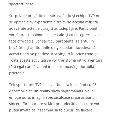
spectaculoase.
Surprizele pregătite de Mircea Radu şi echipa TVR nu
se opresc aici, experiențele trăite de aceştia reflectă
adevărate acte de curaj şi autodepăşire. Participanţii
vor zbura cu balonul cu aer cald şi cu elicopterul, vor
face off-road şi vor sărit cu parapanta. Talentul în
bucătărie şi aptitudinile de gospodari dovedesc că
aceşti tineri se pot descurca singuri în orice condiţii.
Toate aceste activităţi se vor transfoma într-o aventură
fără egal care îi va uni într-o frumoasă şi durabilă
prietenie.
Telespectatorii TVR 1 se vor bucura începând cu 23
decembrie de un reality show săptămânal unic, cu
emoţie pură, imagini spectaculoase şi participanţi
sinceri, fără bariere şi fără prejudecăţi de la care vor
putea învăţa ce înseamnă să te bucuri de fiecare