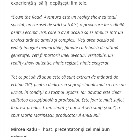
experienţă şi să îţi depăşeşti limitele.
“Down the Road. Aventura este un reality show cu totul
special, un carusel de stări şi trăiri, o provocare incredibilă
pentru echipa TVR, care a avut ocazia să se implice intr-un
proiect atât de amplu şi complex. Veţi avea ocazia să
vedeţi imagini memorabile, filmate cu tehnică de ultimă
generaţie. Veti fi martorii unei aventuri veritabile, un
reality show autentic, nimic regizat, nimic exagerat.
Tot ce pot să vă spun este că sunt extrem de mândră de
echipa TVR, pentru dedicarea şi profesionalismul cu care au
lucrat, în condiţii nu tocmai uşoare, iar dovadă este chiar
calitatea excepţională a produsului. Este foarte mult suflet
în acest produs. L-am simţit şi noi şi îl veţi simţi şi voi”, a
spus Maria Marinescu, producătorul emisiunii.
Mircea Radu – host, prezentator şi cel mai bun
prieten!