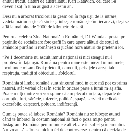
anului trecut, alături de australianul Karl Katavich, cel care i-a
devenit soț în luna august a acestui an.
Deși nu a arborat tricolorul la geam ori în fața ușii de la intrare,
vedeta mărturisește că simte și iubește românește în fiecare zi, deși se
află la mai bine de 2000 de kilometri de țară.
Pentru a celebra Ziua Națională a României, DJ Wanda a postat pe
paginile de socializare fotografii în care apare alături de soțul ei,
amândoi purtând ii românești și jucând hora alături de prietenii lor.
“Pe 1 decembrie nu ascult imnul național și nici steagul nu-l
proptesc în fața ușii. România pentru mine este miezul inimii mele,
locul unde mi-am lăsat prietenii, oamenii, peisajele care-ți taie
respirația, tradiții și obiceiuri…folclorul.
România și limba română sunt singurul mod în care mă pot exprima
natural, atât verbal cât și în scris în oricare parte a lumii m-aș afla.
Poate mulți dintre voi vor spune că am plecat din țară, departe de
corupție, furt, sărăcie, mizerie, politică, șpagă, servicii medicale
execrabile, cerșetori, poluare, indiferență.
Cum aș putea să iubesc România? România nu se iubește atunci
când te îmbraci în costum național să faci o poză mișto pentru
Instagram. România pentru mine e altfel… e în suflet și în amintiri.
Nu vreau să stârnesc niciun fel de controverse, pentru că decizia de