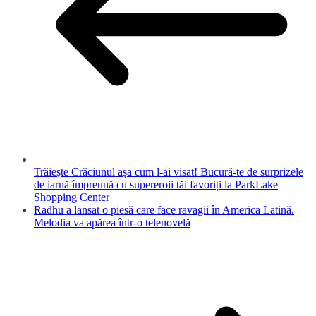
Trăiește Crăciunul așa cum l-ai visat! Bucură-te de surprizele
de iarnă împreună cu supereroii tăi favoriți la ParkLake
Shopping Center
Radhu a lansat o piesă care face ravagii în America Latină.
Melodia va apărea într-o telenovelă