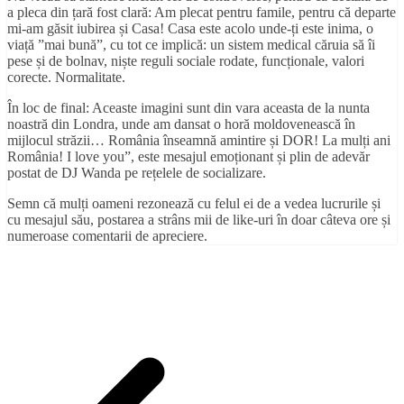
a pleca din țară fost clară: Am plecat pentru famile, pentru că departe
mi-am găsit iubirea și Casa! Casa este acolo unde-ți este inima, o
viață ”mai bună”, cu tot ce implică: un sistem medical căruia să îi
pese și de bolnav, niște reguli sociale rodate, funcționale, valori
corecte. Normalitate.
În loc de final: Aceaste imagini sunt din vara aceasta de la nunta
noastră din Londra, unde am dansat o horă moldovenească în
mijlocul străzii… România înseamnă amintire și DOR! La mulți ani
România! I love you”, este mesajul emoționant și plin de adevăr
postat de DJ Wanda pe rețelele de socializare.
Semn că mulți oameni rezonează cu felul ei de a vedea lucrurile și
cu mesajul său, postarea a strâns mii de like-uri în doar câteva ore și
numeroase comentarii de apreciere.