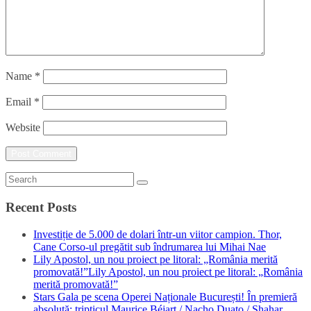
Name
*
Email
*
Website
Recent Posts
Investiție de 5.000 de dolari într-un viitor campion. Thor,
Cane Corso-ul pregătit sub îndrumarea lui Mihai Nae
Lily Apostol, un nou proiect pe litoral: „România merită
promovată!”Lily Apostol, un nou proiect pe litoral: „România
merită promovată!”
Stars Gala pe scena Operei Naționale București! În premieră
absolută: tripticul Maurice Béjart / Nacho Duato / Shahar