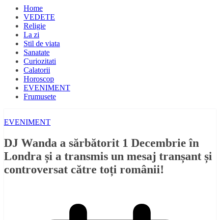
Home
VEDETE
Religie
La zi
Stil de viata
Sanatate
Curiozitati
Calatorii
Horoscop
EVENIMENT
Frumusete
EVENIMENT
DJ Wanda a sărbătorit 1 Decembrie în
Londra și a transmis un mesaj tranșant și
controversat către toți românii!