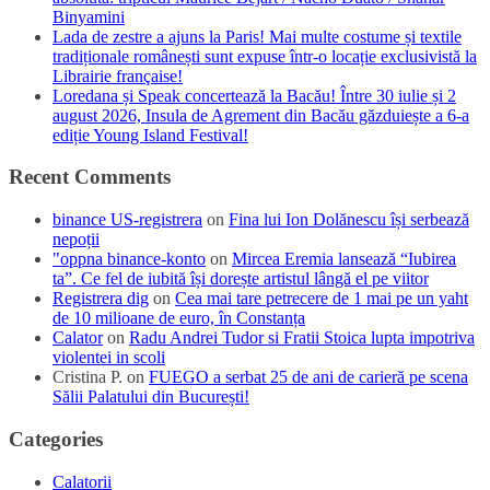
Binyamini
Lada de zestre a ajuns la Paris! Mai multe costume și textile
tradiționale românești sunt expuse într-o locație exclusivistă la
Librairie française!
Loredana și Speak concertează la Bacău! Între 30 iulie și 2
august 2026, Insula de Agrement din Bacău găzduiește a 6-a
ediție Young Island Festival!
Recent Comments
binance US-registrera
on
Fina lui Ion Dolănescu își serbează
nepoții
"oppna binance-konto
on
Mircea Eremia lansează “Iubirea
ta”. Ce fel de iubită își dorește artistul lângă el pe viitor
Registrera dig
on
Cea mai tare petrecere de 1 mai pe un yaht
de 10 milioane de euro, în Constanța
Calator
on
Radu Andrei Tudor si Fratii Stoica lupta impotriva
violentei in scoli
Cristina P.
on
FUEGO a serbat 25 de ani de carieră pe scena
Sălii Palatului din București!
Categories
Calatorii