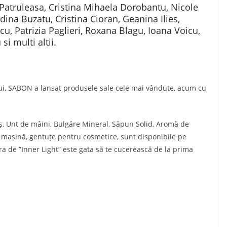
a Patruleasa, Cristina Mihaela Dorobantu, Nicole
ina Buzatu, Cristina Cioran, Geanina Ilies,
, Patrizia Paglieri, Roxana Blagu, Ioana Voicu,
i multi altii.
ului, SABON a lansat produsele sale cele mai vândute, acum cu
uș, Unt de mâini, Bulgăre Mineral, Săpun Solid, Aromă de
așină, gentuțe pentru cosmetice, sunt disponibile pe
a de ”Inner Light” este gata să te cucerească de la prima