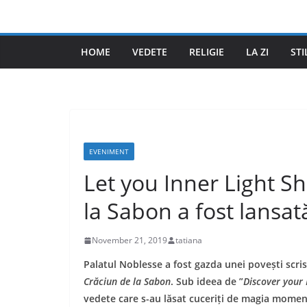
Skip
to
content
HOME
VEDETE
RELIGIE
LA ZI
STI
EVENIMENT
Let you Inner Light Sh
la Sabon a fost lansat
November 21, 2019
tatiana
Palatul Noblesse a fost gazda unei povești scrise
Crăciun de la Sabon
. Sub ideea de ”
Discover your 
vedete care s-au lăsat cuceriți de magia moment