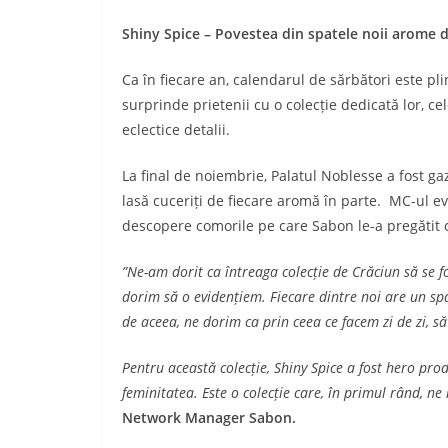
Shiny Spice – Povestea din spatele noii arome 
Ca în fiecare an, calendarul de sărbători este plin
surprinde prietenii cu o colecție dedicată lor, cel
eclectice detalii.
La final de noiembrie, Palatul Noblesse a fost ga
lasă cuceriți de fiecare aromă în parte. MC-ul ev
descopere comorile pe care Sabon le-a pregătit cu
”Ne-am dorit ca întreaga colecție de Crăciun să se 
dorim să o evidențiem. Fiecare dintre noi are un s
de aceea, ne dorim ca prin ceea ce facem zi de zi, s
Pentru această colecție, Shiny Spice a fost hero pro
feminitatea. Este o colecție care, în primul rând, ne
Network Manager Sabon.