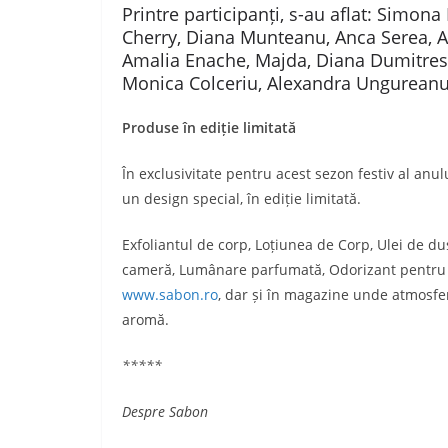
Printre participanți, s-au aflat: Simon
Cherry, Diana Munteanu, Anca Serea, Ad
Amalia Enache, Majda, Diana Dumitrescu
Monica Colceriu, Alexandra Ungureanu s
Produse în ediție limitată
În exclusivitate pentru acest sezon festiv al an
un design special, în ediție limitată.
Exfoliantul de corp, Loțiunea de Corp, Ulei de d
cameră, Lumânare parfumată, Odorizant pentru m
www.sabon.ro
, dar și în magazine unde atmosfer
aromă.
*****
Despre Sabon