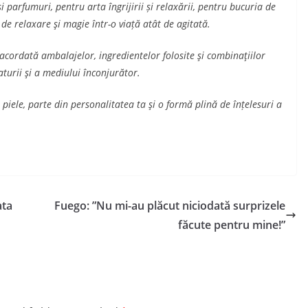
 parfumuri, pentru arta îngrijirii și relaxării, pentru bucuria de
e relaxare şi magie într-o viață atât de agitată.
acordată ambalajelor, ingredientelor folosite şi combinaţiilor
aturii şi a mediului înconjurător.
 piele, parte din personalitatea ta şi o formă plină de înțelesuri a
ata
Fuego: ”Nu mi-au plăcut niciodată surprizele
făcute pentru mine!”