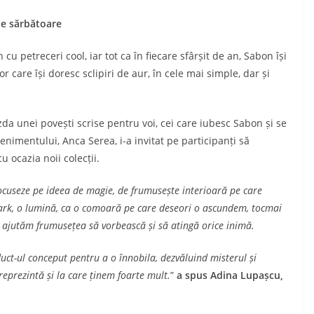
de sărbătoare
 cu petreceri cool, iar tot ca în fiecare sfârșit de an, Sabon își
or care își doresc sclipiri de aur, în cele mai simple, dar și
zda unei povești scrise pentru voi, cei care iubesc Sabon și se
enimentului, Anca Serea, i-a invitat pe participanți să
 ocazia noii colecții.
focuseze pe ideea de magie, de frumusește interioară pe care
park, o lumină, ca o comoară pe care deseori o ascundem, tocmai
ă ajutăm frumusețea să vorbească și să atingă orice inimă.
duct-ul conceput pentru a o înnobila, dezvăluind misterul și
 reprezintă și la care ținem foarte mult.
”
a spus Adina Lupașcu,