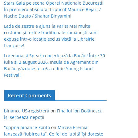
Stars Gala pe scena Operei Naționale București!
În premieră absolută: tripticul Maurice Béjart /
Nacho Duato / Shahar Binyamini
Lada de zestre a ajuns la Paris! Mai multe
costume și textile tradiționale românești sunt
expuse într-o locație exclusivistă la Librairie
française!
Loredana și Speak concertează la Bacău! Între 30
iulie și 2 august 2026, Insula de Agrement din
Bacău găzduiește a 6-a ediție Young Island
Festival!
Recent Comments
binance US-registrera
on
Fina lui Ion Dolănescu
își serbează nepoții
"oppna binance-konto
on
Mircea Eremia
lansează “Iubirea ta”. Ce fel de iubită își dorește