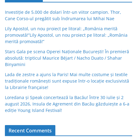
Investiție de 5.000 de dolari într-un viitor campion. Thor,
Cane Corso-ul pregătit sub îndrumarea lui Mihai Nae
Lily Apostol, un nou proiect pe litoral: „România merită
promovată!”Lily Apostol, un nou proiect pe litoral: „România
merită promovată!”
Stars Gala pe scena Operei Naționale București! În premieră
absolută: tripticul Maurice Béjart / Nacho Duato / Shahar
Binyamini
Lada de zestre a ajuns la Paris! Mai multe costume și textile
tradiționale românești sunt expuse într-o locație exclusivistă
la Librairie française!
Loredana și Speak concertează la Bacău! Între 30 iulie și 2
august 2026, Insula de Agrement din Bacău găzduiește a 6-a
ediție Young Island Festival!
Recent Comments