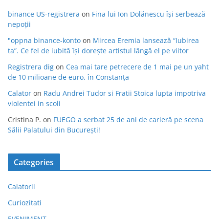
binance US-registrera
on
Fina lui Ion Dolănescu își serbează
nepoții
"oppna binance-konto
on
Mircea Eremia lansează “Iubirea
ta”. Ce fel de iubită își dorește artistul lângă el pe viitor
Registrera dig
on
Cea mai tare petrecere de 1 mai pe un yaht
de 10 milioane de euro, în Constanța
Calator
on
Radu Andrei Tudor si Fratii Stoica lupta impotriva
violentei in scoli
Cristina P.
on
FUEGO a serbat 25 de ani de carieră pe scena
Sălii Palatului din București!
Categories
Calatorii
Curiozitati
EVENIMENT