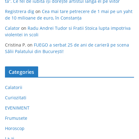
ta”. Ce fel de iubită își dorește artistul lângă el pe viitor
Registrera dig
on
Cea mai tare petrecere de 1 mai pe un yaht
de 10 milioane de euro, în Constanța
Calator
on
Radu Andrei Tudor si Fratii Stoica lupta impotriva
violentei in scoli
Cristina P.
on
FUEGO a serbat 25 de ani de carieră pe scena
Sălii Palatului din București!
Categories
Calatorii
Curiozitati
EVENIMENT
Frumusete
Horoscop
La zi