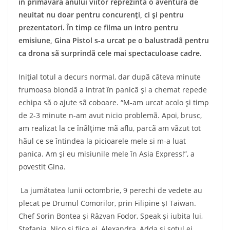
în primãvara anului viitor reprezintã o aventurã de
neuitat nu doar pentru concurenţi, ci şi pentru
prezentatori. În timp ce filma un intro pentru
emisiune, Gina Pistol s-a urcat pe o balustradã pentru
ca drona sã surprindã cele mai spectaculoase cadre.
Iniţial totul a decurs normal, dar dupã câteva minute
frumoasa blondã a intrat în panicã şi a chemat repede
echipa sã o ajute sã coboare. “M-am urcat acolo şi timp
de 2-3 minute n-am avut nicio problemã. Apoi, brusc,
am realizat la ce înãlţime mã aflu, parcã am vãzut tot
hãul ce se întindea la picioarele mele si m-a luat
panica. Am şi eu misiunile mele în Asia Express!”, a
povestit Gina.
La jumătatea lunii octombrie, 9 perechi de vedete au
plecat pe Drumul Comorilor, prin Filipine șI Taiwan.
Chef Sorin Bontea și Răzvan Fodor, Speak și iubita lui,
Ștefania, Nico și fiica ei, Alexandra, Adda și soțul ei,