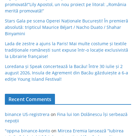
promovată!”Lily Apostol, un nou proiect pe litoral: „România
merită promovată!”
Stars Gala pe scena Operei Naționale București! În premieră
absolută: tripticul Maurice Béjart / Nacho Duato / Shahar
Binyamini
Lada de zestre a ajuns la Paris! Mai multe costume și textile
tradiționale românești sunt expuse într-o locație exclusivistă
la Librairie française!
Loredana și Speak concertează la Bacău! Între 30 iulie și 2
august 2026, Insula de Agrement din Bacău găzduiește a 6-a
ediție Young Island Festival!
Recent Comments
binance US-registrera
on
Fina lui Ion Dolănescu își serbează
nepoții
"oppna binance-konto
on
Mircea Eremia lansează “Iubirea