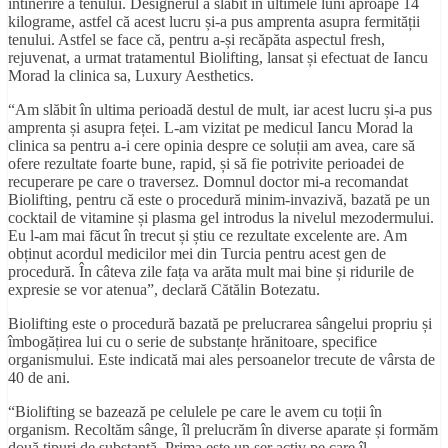
întinerire a tenului. Designerul a slăbit în ultimele luni aproape 14
kilograme, astfel că acest lucru și-a pus amprenta asupra fermității
tenului. Astfel se face că, pentru a-și recăpăta aspectul fresh,
rejuvenat, a urmat tratamentul Biolifting, lansat și efectuat de Iancu
Morad la clinica sa, Luxury Aesthetics.
“Am slăbit în ultima perioadă destul de mult, iar acest lucru și-a pus
amprenta și asupra feței. L-am vizitat pe medicul Iancu Morad la
clinica sa pentru a-i cere opinia despre ce soluții am avea, care să
ofere rezultate foarte bune, rapid, și să fie potrivite perioadei de
recuperare pe care o traversez. Domnul doctor mi-a recomandat
Biolifting, pentru că este o procedură minim-invazivă, bazată pe un
cocktail de vitamine și plasma gel introdus la nivelul mezodermului.
Eu l-am mai făcut în trecut și știu ce rezultate excelente are. Am
obținut acordul medicilor mei din Turcia pentru acest gen de
procedură. În câteva zile fața va arăta mult mai bine și ridurile de
expresie se vor atenua”, declară Cătălin Botezatu.
Biolifting este o procedură bazată pe prelucrarea sângelui propriu și
îmbogățirea lui cu o serie de substanțe hrănitoare, specifice
organismului. Este indicată mai ales persoanelor trecute de vârsta de
40 de ani.
“Biolifting se bazează pe celulele pe care le avem cu toții în
organism. Recoltăm sânge, îl prelucrăm în diverse aparate și formăm
două tipuri de substanță. Prima este un ser activ pe care îl