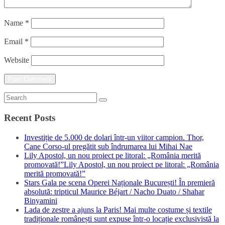
Name
*
Email
*
Website
Recent Posts
Investiție de 5.000 de dolari într-un viitor campion. Thor,
Cane Corso-ul pregătit sub îndrumarea lui Mihai Nae
Lily Apostol, un nou proiect pe litoral: „România merită
promovată!”Lily Apostol, un nou proiect pe litoral: „România
merită promovată!”
Stars Gala pe scena Operei Naționale București! În premieră
absolută: tripticul Maurice Béjart / Nacho Duato / Shahar
Binyamini
Lada de zestre a ajuns la Paris! Mai multe costume și textile
tradiționale românești sunt expuse într-o locație exclusivistă la