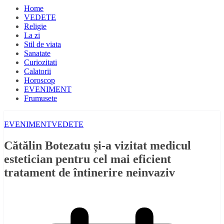
Home
VEDETE
Religie
La zi
Stil de viata
Sanatate
Curiozitati
Calatorii
Horoscop
EVENIMENT
Frumusete
EVENIMENT
VEDETE
Cătălin Botezatu și-a vizitat medicul
estetician pentru cel mai eficient
tratament de întinerire neinvaziv