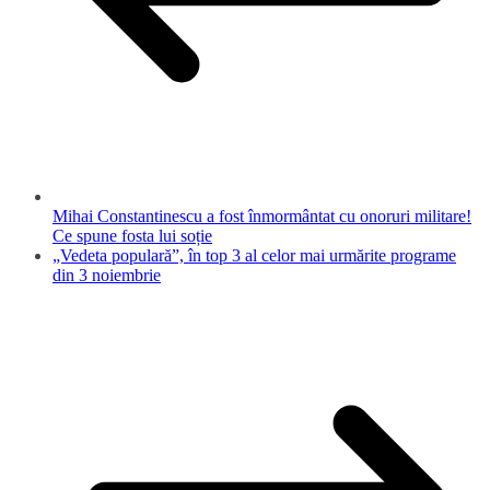
Mihai Constantinescu a fost înmormântat cu onoruri militare!
Ce spune fosta lui soție
„Vedeta populară”, în top 3 al celor mai urmărite programe
din 3 noiembrie