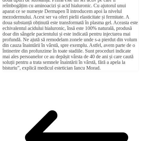
reîmbogățim cu aminoacizi și acid hialuronic. Cu ajutorul unui
aparat ce se numește Dermapen îl introducem apoi la nivelul
mezodermului. Acest ser va oferi pielii elasticitate și fermitate. A
doua substanță obținută este transformată în plasma gel. Aceasta este
echivalentul acidului hialuronic, însă este 100% naturală, produsă
doar din sângele pacientului și este indicată pentru injectarea mai
profundă. Ne ajută să remodelam zonele unde s-a pierdut din volum
din cauza înaintării în vârstă, spre exemplu. Astfel, avem parte de o
întinerire din profunzime în toate stadiile. Sunt proceduri indicate
mai ales persoanelor ce au depășit vârsta de 40 de ani și care caută
soluții pentru a trata semnele înaintării în vârstă, fără a apela la
bisturiu”, explică medicul estetician Iancu Morad.