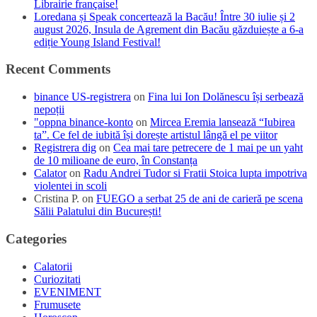
Librairie française!
Loredana și Speak concertează la Bacău! Între 30 iulie și 2
august 2026, Insula de Agrement din Bacău găzduiește a 6-a
ediție Young Island Festival!
Recent Comments
binance US-registrera
on
Fina lui Ion Dolănescu își serbează
nepoții
"oppna binance-konto
on
Mircea Eremia lansează “Iubirea
ta”. Ce fel de iubită își dorește artistul lângă el pe viitor
Registrera dig
on
Cea mai tare petrecere de 1 mai pe un yaht
de 10 milioane de euro, în Constanța
Calator
on
Radu Andrei Tudor si Fratii Stoica lupta impotriva
violentei in scoli
Cristina P.
on
FUEGO a serbat 25 de ani de carieră pe scena
Sălii Palatului din București!
Categories
Calatorii
Curiozitati
EVENIMENT
Frumusete