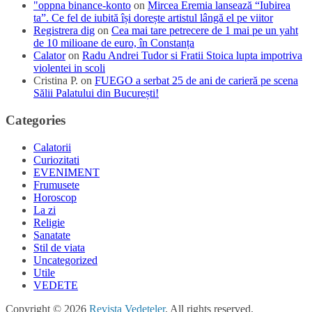
"oppna binance-konto
on
Mircea Eremia lansează “Iubirea
ta”. Ce fel de iubită își dorește artistul lângă el pe viitor
Registrera dig
on
Cea mai tare petrecere de 1 mai pe un yaht
de 10 milioane de euro, în Constanța
Calator
on
Radu Andrei Tudor si Fratii Stoica lupta impotriva
violentei in scoli
Cristina P.
on
FUEGO a serbat 25 de ani de carieră pe scena
Sălii Palatului din București!
Categories
Calatorii
Curiozitati
EVENIMENT
Frumusete
Horoscop
La zi
Religie
Sanatate
Stil de viata
Uncategorized
Utile
VEDETE
Copyright © 2026
Revista Vedeteler
. All rights reserved.