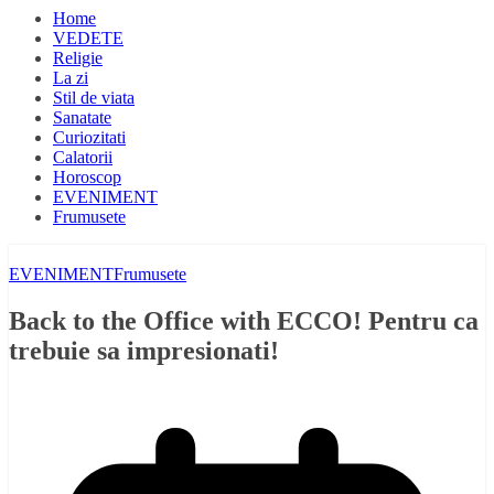
Home
VEDETE
Religie
La zi
Stil de viata
Sanatate
Curiozitati
Calatorii
Horoscop
EVENIMENT
Frumusete
EVENIMENT
Frumusete
Back to the Office with ECCO! Pentru ca
trebuie sa impresionati!