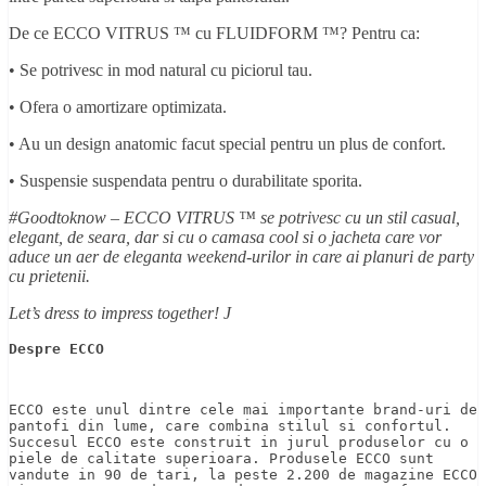
De ce ECCO VITRUS ™ cu FLUIDFORM ™? Pentru ca:
• Se potrivesc in mod natural cu piciorul tau.
• Ofera o amortizare optimizata.
• Au un design anatomic facut special pentru un plus de confort.
• Suspensie suspendata pentru o durabilitate sporita.
#Goodtoknow – ECCO VITRUS ™ se potrivesc cu un stil casual,
elegant, de seara, dar si cu o camasa cool si o jacheta care vor
aduce un aer de eleganta weekend-urilor in care ai planuri de party
cu prietenii.
Let’s dress to impress together!
J
Despre ECCO
ECCO este unul dintre cele mai importante brand-uri de 
pantofi din lume, care combina stilul si confortul. 
Succesul ECCO este construit in jurul produselor cu o 
piele de calitate superioara. Produsele ECCO sunt 
vandute in 90 de tari, la peste 2.200 de magazine ECCO 