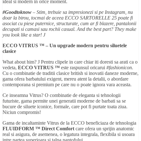
ideal si modern in orice moment.
#Goodtoknow
– Stim, trebuie sa impresionezi si pe Instagram, nu
doar la birou, tocmai de aceea ECCO SARTORELLE 25 poate fi
asociat cu piese puternice, structurate, cum ar fi blazere, pantalonii
decupati si camasi sau rochii casual. And the best part? They make
you look like a star!
J
ECCO VITRUS ™ – Un upgrade modern pentru siluetele
clasice
What about him? J Pentru clipele in care chiar iti doresti sa arati ca o
vedeta,
ECCO VITRUS ™
este raspunsul oricarui
#fashionicon
.
Cu o combinatie de traditii clasice british si inovatii daneze moderne,
gama ofera barbatului exigent, mereu atent la detalii, o abordare
contemporana si premium pe care nu o poate ignora vara aceasta.
Ce inseamna Vitrus? O combinatie de eleganta si tehnologii
futuriste, gama permite unei generatii moderne de barbati sa se
bucure de siluete iconice, formale, care pot fi purtate toata ziua.
Niciun compromis!
Gama de incaltaminte Vitrus de la ECCO beneficiaza de tehnologia
FLUIDFORM ™ Direct Comfort
care ofera un sprijin anatomic
real si asigura, de asemenea, o legatura integrala, flexibila si usoara
intre partea superioara si talpa pantofului.