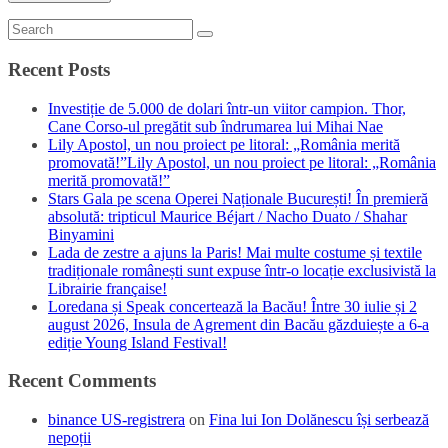
Recent Posts
Investiție de 5.000 de dolari într-un viitor campion. Thor,
Cane Corso-ul pregătit sub îndrumarea lui Mihai Nae
Lily Apostol, un nou proiect pe litoral: „România merită
promovată!”Lily Apostol, un nou proiect pe litoral: „România
merită promovată!”
Stars Gala pe scena Operei Naționale București! În premieră
absolută: tripticul Maurice Béjart / Nacho Duato / Shahar
Binyamini
Lada de zestre a ajuns la Paris! Mai multe costume și textile
tradiționale românești sunt expuse într-o locație exclusivistă la
Librairie française!
Loredana și Speak concertează la Bacău! Între 30 iulie și 2
august 2026, Insula de Agrement din Bacău găzduiește a 6-a
ediție Young Island Festival!
Recent Comments
binance US-registrera
on
Fina lui Ion Dolănescu își serbează
nepoții