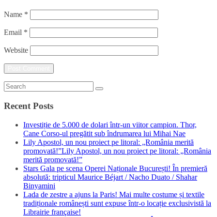
Name
*
Email
*
Website
Recent Posts
Investiție de 5.000 de dolari într-un viitor campion. Thor,
Cane Corso-ul pregătit sub îndrumarea lui Mihai Nae
Lily Apostol, un nou proiect pe litoral: „România merită
promovată!”Lily Apostol, un nou proiect pe litoral: „România
merită promovată!”
Stars Gala pe scena Operei Naționale București! În premieră
absolută: tripticul Maurice Béjart / Nacho Duato / Shahar
Binyamini
Lada de zestre a ajuns la Paris! Mai multe costume și textile
tradiționale românești sunt expuse într-o locație exclusivistă la
Librairie française!