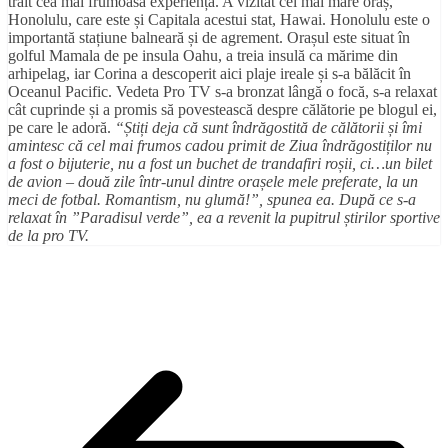
trăit cea mai frumoasă experiență. A vizitat cel mai mare oraș,
Honolulu, care este și Capitala acestui stat, Hawai. Honolulu este o
importantă stațiune balneară și de agrement. Orașul este situat în
golful Mamala de pe insula Oahu, a treia insulă ca mărime din
arhipelag, iar Corina a descoperit aici plaje ireale și s-a bălăcit în
Oceanul Pacific. Vedeta Pro TV s-a bronzat lângă o focă, s-a relaxat
cât cuprinde și a promis să povestească despre călătorie pe blogul ei,
pe care le adoră.
“Știți deja că sunt îndrăgostită de călătorii și îmi
amintesc că cel mai frumos cadou primit de Ziua îndrăgostiților nu
a fost o bijuterie, nu a fost un buchet de trandafiri roșii, ci…un bilet
de avion – două zile într-unul dintre orașele mele preferate, la un
meci de fotbal. Romantism, nu glumă!”, spunea ea. După ce s-a
relaxat în ”Paradisul verde”, ea a revenit la pupitrul știrilor sportive
de la pro TV.