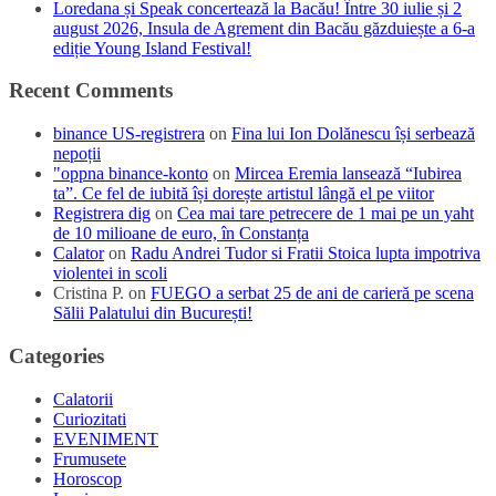
Loredana și Speak concertează la Bacău! Între 30 iulie și 2
august 2026, Insula de Agrement din Bacău găzduiește a 6-a
ediție Young Island Festival!
Recent Comments
binance US-registrera
on
Fina lui Ion Dolănescu își serbează
nepoții
"oppna binance-konto
on
Mircea Eremia lansează “Iubirea
ta”. Ce fel de iubită își dorește artistul lângă el pe viitor
Registrera dig
on
Cea mai tare petrecere de 1 mai pe un yaht
de 10 milioane de euro, în Constanța
Calator
on
Radu Andrei Tudor si Fratii Stoica lupta impotriva
violentei in scoli
Cristina P.
on
FUEGO a serbat 25 de ani de carieră pe scena
Sălii Palatului din București!
Categories
Calatorii
Curiozitati
EVENIMENT
Frumusete
Horoscop