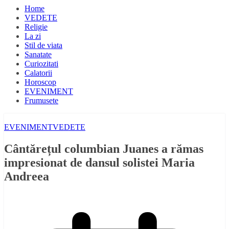
Home
VEDETE
Religie
La zi
Stil de viata
Sanatate
Curiozitati
Calatorii
Horoscop
EVENIMENT
Frumusete
EVENIMENT
VEDETE
Cântărețul columbian Juanes a rămas
impresionat de dansul solistei Maria
Andreea