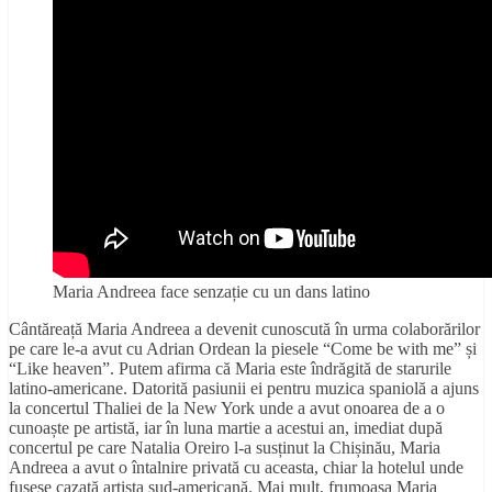
Maria Andreea face senzație cu un dans latino
Cântăreață Maria Andreea a devenit cunoscută în urma colaborărilor
pe care le-a avut cu Adrian Ordean la piesele “Come be with me” și
“Like heaven”. Putem afirma că Maria este îndrăgită de starurile
latino-americane. Datorită pasiunii ei pentru muzica spaniolă a ajuns
la concertul Thaliei de la New York unde a avut onoarea de a o
cunoaște pe artistă, iar în luna martie a acestui an, imediat după
concertul pe care Natalia Oreiro l-a susținut la Chișinău, Maria
Andreea a avut o întalnire privată cu aceasta, chiar la hotelul unde
fusese cazată artista sud-americană. Mai mult, frumoasa Maria