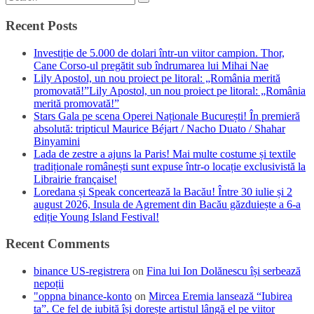
Recent Posts
Investiție de 5.000 de dolari într-un viitor campion. Thor,
Cane Corso-ul pregătit sub îndrumarea lui Mihai Nae
Lily Apostol, un nou proiect pe litoral: „România merită
promovată!”Lily Apostol, un nou proiect pe litoral: „România
merită promovată!”
Stars Gala pe scena Operei Naționale București! În premieră
absolută: tripticul Maurice Béjart / Nacho Duato / Shahar
Binyamini
Lada de zestre a ajuns la Paris! Mai multe costume și textile
tradiționale românești sunt expuse într-o locație exclusivistă la
Librairie française!
Loredana și Speak concertează la Bacău! Între 30 iulie și 2
august 2026, Insula de Agrement din Bacău găzduiește a 6-a
ediție Young Island Festival!
Recent Comments
binance US-registrera
on
Fina lui Ion Dolănescu își serbează
nepoții
"oppna binance-konto
on
Mircea Eremia lansează “Iubirea
ta”. Ce fel de iubită își dorește artistul lângă el pe viitor