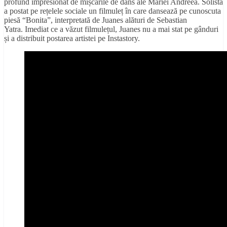
profund impresionat de mișcările de dans ale Mariei Andreea. Solista
a postat pe rețelele sociale un filmuleț în care dansează pe cunoscuta
piesă “Bonita”, interpretată de Juanes alături de Sebastian
Yatra. Imediat ce a văzut filmulețul, Juanes nu a mai stat pe gânduri
și a distribuit postarea artistei pe Instastory.