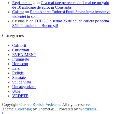
Registrera dig
on
Cea mai tare petrecere de 1 mai pe un yaht
de 10 milioane de euro, în Constanța
Calator
on
Radu Andrei Tudor si Fratii Stoica lupta impotriva
violentei in scoli
Cristina P.
on
FUEGO a serbat 25 de ani de carieră pe scena
Sălii Palatului din București!
Categories
Calatorii
Curiozitati
EVENIMENT
Frumusete
Horoscop
La zi
Religie
Sanatate
Stil de viata
Uncategorized
Utile
VEDETE
Copyright © 2026
Revista Vedeteler
. All rights reserved.
Theme:
ColorMag
by ThemeGrill. Powered by
WordPress
.