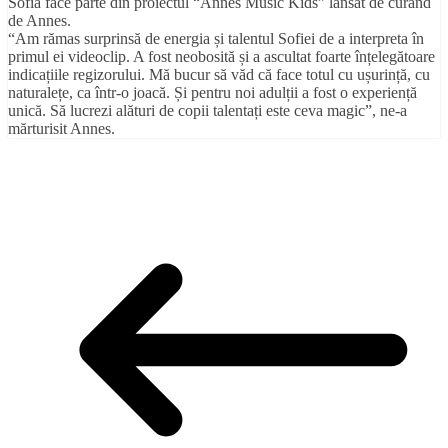
Sofia face parte din proiectul “Annes Music Kids” lansat de curând
de Annes.
“Am rămas surprinsă de energia și talentul Sofiei de a interpreta în
primul ei videoclip. A fost neobosită și a ascultat foarte înțelegătoare
indicațiile regizorului. Mă bucur să văd că face totul cu ușurință, cu
naturalețe, ca într-o joacă. Și pentru noi adulții a fost o experiență
unică. Să lucrezi alături de copii talentați este ceva magic”, ne-a
mărturisit Annes.