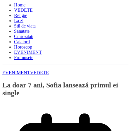
Home
VEDETE
Religie
La zi
Stil de viata
Sanatate
Curiozitati
Calatorii
Horoscop
EVENIMENT
Frumusete
EVENIMENT
VEDETE
La doar 7 ani, Sofia lansează primul ei
single