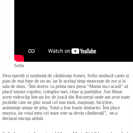
Sofia
Descoperită și susținută de cântăreața Annes, Sofia studiază canto și
pian de mai bine de un an, iar în același timp muncește de zor și la
sala de dans. “Îmi doresc ca prima mea piesa “Mama nu-i acasă” să
placă tututor copiilor, colegilor mei, chiar și parinților. Am filmat
acest videoclip într-un loc de joacă din București unde am avut toate
jucăriile care ne plac nouă cel mai mult, mașinuțe, biciclete,
animaluțe uriașe de pluș. Totul a fost foarte distractiv. Îmi place
muzica, iar visul meu cel mare este sa devin cântăreață”, ne-a
declarat micuța artistă.