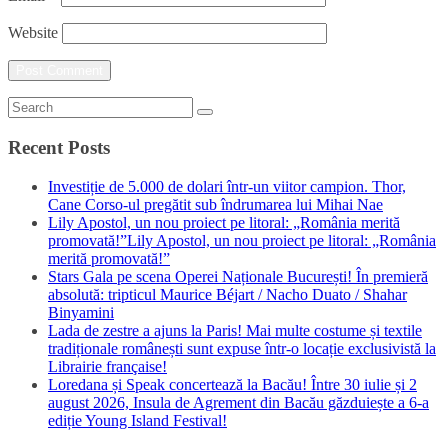
Website
Recent Posts
Investiție de 5.000 de dolari într-un viitor campion. Thor,
Cane Corso-ul pregătit sub îndrumarea lui Mihai Nae
Lily Apostol, un nou proiect pe litoral: „România merită
promovată!”Lily Apostol, un nou proiect pe litoral: „România
merită promovată!”
Stars Gala pe scena Operei Naționale București! În premieră
absolută: tripticul Maurice Béjart / Nacho Duato / Shahar
Binyamini
Lada de zestre a ajuns la Paris! Mai multe costume și textile
tradiționale românești sunt expuse într-o locație exclusivistă la
Librairie française!
Loredana și Speak concertează la Bacău! Între 30 iulie și 2
august 2026, Insula de Agrement din Bacău găzduiește a 6-a
ediție Young Island Festival!