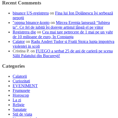
Recent Comments
binance US-registrera
on
Fina lui Ion Dolănescu își serbează
nepoții
"oppna binance-konto
on
Mircea Eremia lansează “Iubirea
ta”. Ce fel de iubită își dorește artistul lângă el pe viitor
Registrera dig
on
Cea mai tare petrecere de 1 mai pe un yaht
de 10 milioane de euro, în Constanța
Calator
on
Radu Andrei Tudor si Fratii Stoica lupta impotriva
violentei in scoli
Cristina P.
on
FUEGO a serbat 25 de ani de carieră pe scena
Sălii Palatului din București!
Categories
Calatorii
Curiozitati
EVENIMENT
Frumusete
Horoscop
La zi
Religie
Sanatate
Stil de viata