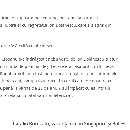
primul ei soţ o are pe Leontina, pe Camelia o are cu
l iubirii ei cu regretatul Ion Dolănescu, care s-a stins din
 era căsătorită cu altcineva
a Ciobanu s-a îndrăgostit nebuneşte de Ion Dolănescu, alături
i o nuntă de pomină, deşi fiecare era căsătorit cu altcineva,
 Rodul iubirii lor a fost Ionuţ, care la naştere a purtat numele
 după 3 ani, Ionuţ a fost trecut în certificatul de naştere cu
 până la vârsta de 25 de ani. S-au împăcat cu ea într-un
re relația cu tatăl său s-a deteriorat.
Cătălin Botezatu, vacanță eco în Singapore și Bali