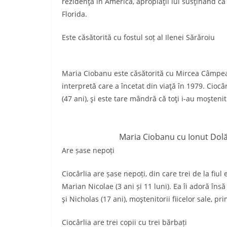
rezidenţa în America, apropiaţii lui susţinând că
Florida.
Este căsătorită cu fostul soț al Ilenei Sărăroiu
Maria Ciobanu este căsătorită cu Mircea Câmpeanu
interpretă care a încetat din viaţă în 1979. Ciocârl
(47 ani), şi este tare mândră că toţi i-au moştenit
Maria Ciobanu cu Ionut Dolăn
Are șase nepoți
Ciocârlia are șase nepoți, din care trei de la fiul e
Marian Nicolae (3 ani și 11 luni). Ea îi adoră însă ş
şi Nicholas (17 ani), moştenitorii fiicelor sale, pr
Ciocârlia are trei copii cu trei bărbați