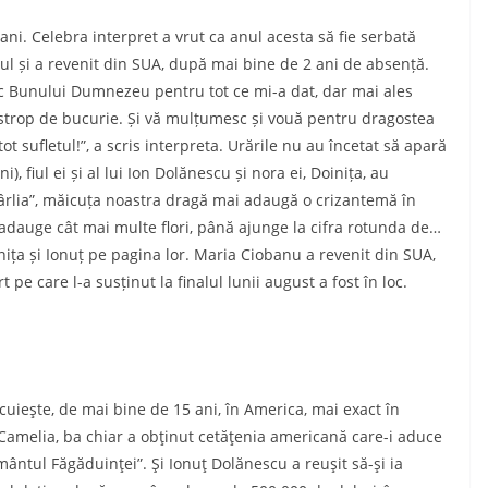
ani. Celebra interpret a vrut ca anul acesta să fie serbată
onul și a revenit din SUA, după mai bine de 2 ani de absență.
sc Bunului Dumnezeu pentru tot ce mi-a dat, dar mai ales
strop de bucurie. Și vă mulțumesc și vouă pentru dragostea
ot sufletul!”, a scris interpreta. Urările nu au încetat să apară
ni), fiul ei și al lui Ion Dolănescu și nora ei, Doinița, au
iocârlia”, măicuța noastra dragă mai adaugă o crizantemă în
 adauge cât mai multe flori, până ajunge la cifra rotunda de…
nița și Ionuț pe pagina lor. Maria Ciobanu a revenit din SUA,
pe care l-a susținut la finalul lunii august a fost în loc.
uieşte, de mai bine de 15 ani, în America, mai exact în
la Camelia, ba chiar a obţinut cetăţenia americană care-i aduce
mântul Făgăduinţei”. Şi Ionuţ Dolănescu a reuşit să-şi ia