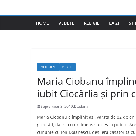
Skip
to
content
HOME
VEDETE
RELIGIE
LA ZI
STI
EVENIMENT
VEDETE
Maria Ciobanu împline
iubit Ciocârlia și pri
September 3, 2019
tatiana
Maria Ciobanu a împlinit azi, vârsta de 82 de ani
greutăți, dar și cu un imens succes la public. Are
cununie cu Ion Dolănescu, deși era căsătorită cu