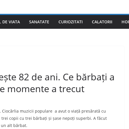
L DE VIATA
SANATATE
CURIOZITATI
CALATORII
HO
ște 82 de ani. Ce bărbați a
n ce momente a trecut
. Ciocârlia muzicii populare a avut o viață presărată cu
 trei copii cu trei bărbați și șase nepoți superbi. A făcut
 un alt bărbat.