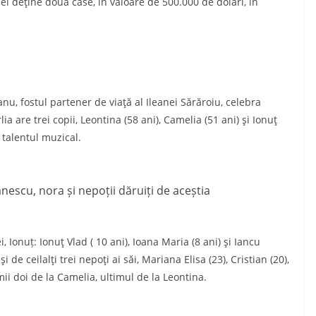
 el deţine două case, în valoare de 500.000 de dolari, în
, fostul partener de viaţă al Ileanei Sărăroiu, celebra
ia are trei copii, Leontina (58 ani), Camelia (51 ani) şi Ionuţ
 talentul muzical.
escu, nora și nepoții dăruiți de aceștia
i, Ionuț: Ionuţ Vlad ( 10 ani), Ioana Maria (8 ani) şi Iancu
i de ceilalţi trei nepoţi ai săi, Mariana Elisa (23), Cristian (20),
imii doi de la Camelia, ultimul de la Leontina.