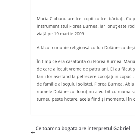
Maria Ciobanu are trei copii cu trei bărbaţi. Cu 
instrumentistul Florea Burnea, iar Ionuţ este rodu
viață pe 19 martie 2009.
A făcut cununie religioasă cu Ion Dolănescu deși
În timp ce era căsătorită cu Florea Burnea, Mari
de care a locuit vreme de patru ani. Ei au făcut ş
fanii lor asistând la petrecere cocoţaţi în copaci.
de familie al soţului solistei, Florea Burnea. Abia
numele Dolănescu. Ionuţ nu a vorbit cu mama sa,
turneu peste hotare, acela fiind și momentul în ca
Ce toamna bogata are interpretul Gabriel