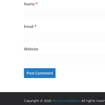
Name
*
Email
*
Website
Copyright © 2026
Revista Vedeteler
. All rights rese