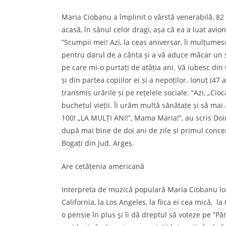
Maria Ciobanu a împlinit o vârstă venerabilă, 82 
acasă, în sânul celor dragi, așa că ea a luat avi
”Scumpii mei! Azi, la ceas aniversar, îi mulțume
pentru darul de a cânta și a vă aduce măcar un 
pe care mi-o purtați de atâția ani. Vă iubesc din t
și din partea copiilor ei și a nepoților. Ionuț (47 a
transmis urările și pe rețelele sociale. ”Azi, „C
buchetul vieții. Îi urăm multă sănătate și să mai
100! „LA MULȚI ANI!”, Mama Maria!”, au scris Doi
după mai bine de doi ani de zile și primul concert 
Bogați din Jud. Argeș.
Are cetățenia americană
Interpreta de muzică populară Maria Ciobanu loc
California, la Los Angeles, la fiica ei cea mică, 
o pensie în plus şi îi dă dreptul să voteze pe ”Pă