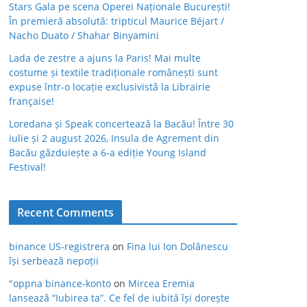
Stars Gala pe scena Operei Naționale București!
În premieră absolută: tripticul Maurice Béjart /
Nacho Duato / Shahar Binyamini
Lada de zestre a ajuns la Paris! Mai multe
costume și textile tradiționale românești sunt
expuse într-o locație exclusivistă la Librairie
française!
Loredana și Speak concertează la Bacău! Între 30
iulie și 2 august 2026, Insula de Agrement din
Bacău găzduiește a 6-a ediție Young Island
Festival!
Recent Comments
binance US-registrera
on
Fina lui Ion Dolănescu
își serbează nepoții
"oppna binance-konto
on
Mircea Eremia
lansează “Iubirea ta”. Ce fel de iubită își dorește