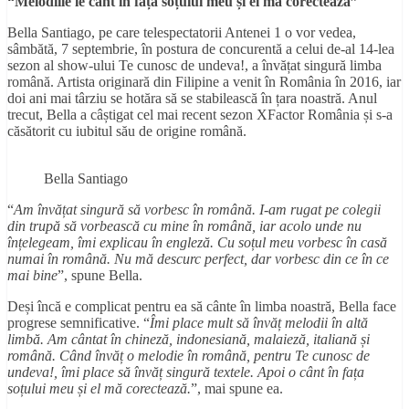
“Melodiile le cânt în fa
ț
a so
ț
ului meu
ș
i el m
ă
corecteaz
ă
”
Bella Santiago, pe care telespectatorii Antenei 1 o vor vedea,
sâmbătă, 7 septembrie, în postura de concurentă a celui de-al 14-lea
sezon al show-ului Te cunosc de undeva!, a învățat singură limba
română. Artista originară din Filipine a venit în România în 2016, iar
doi ani mai târziu se hotăra să se stabilească în țara noastră. Anul
trecut, Bella a câștigat cel mai recent sezon XFactor România și s-a
căsătorit cu iubitul său de origine română.
Bella Santiago
“
Am învă
ț
at singur
ă să vorbesc în română
. I-am rugat pe colegii
din trup
ă
s
ă
vorbeasc
ă
cu mine
î
n rom
â
n
ă
, iar acolo unde nu
în
ț
elegeam, îmi explicau în engleză. Cu so
ț
ul meu vorbesc
î
n cas
ă
numai
î
n rom
â
n
ă
. Nu mă descurc perfect, dar vorbesc din ce
î
n ce
mai bine
”, spune Bella.
Deși încă e complicat pentru ea să cânte în limba noastră, Bella face
progrese semnificative. “
Î
mi place mult să învă
ț
melodii
î
n alt
ă
limb
ă
. Am c
â
ntat
î
n chinez
ă
, indonesian
ă
, malaieză, italian
ă
ș
i
rom
â
n
ă
. C
â
nd
î
nv
ă
ț
o melodie
î
n rom
â
n
ă, pentru Te cunosc de
undeva!,
î
mi place s
ă
î
nv
ă
ț
singur
ă
textele. Apoi o c
â
nt
î
n fa
ț
a
so
ț
ului meu
ș
i el m
ă
corectează.
”, mai spune ea.