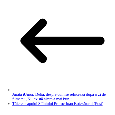
Jurata iUmor, Delia, despre cum se relaxează după o zi de
filmare: „Nu există altceva mai bun!”
Tăierea capului Sfântului Proroc Ioan Botezătorul (Post)