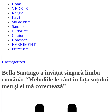
Home
VEDETE
Religie
La zi
Stil de viata
Sanatate
Curiozitati
Calatorii
Horoscop
EVENIMENT
Frumusete
Uncategorized
Bella Santiago a învățat singură limba
română: “Melodiile le cânt în fața soțului
meu și el mă corectează”