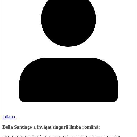
tatiana
Bella Santiago a învă
ț
at singură limba română
: