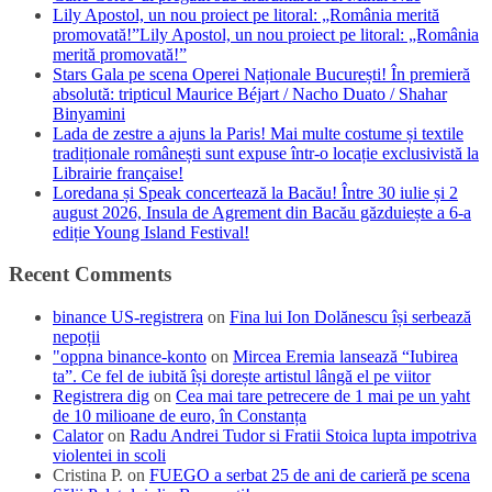
Lily Apostol, un nou proiect pe litoral: „România merită
promovată!”Lily Apostol, un nou proiect pe litoral: „România
merită promovată!”
Stars Gala pe scena Operei Naționale București! În premieră
absolută: tripticul Maurice Béjart / Nacho Duato / Shahar
Binyamini
Lada de zestre a ajuns la Paris! Mai multe costume și textile
tradiționale românești sunt expuse într-o locație exclusivistă la
Librairie française!
Loredana și Speak concertează la Bacău! Între 30 iulie și 2
august 2026, Insula de Agrement din Bacău găzduiește a 6-a
ediție Young Island Festival!
Recent Comments
binance US-registrera
on
Fina lui Ion Dolănescu își serbează
nepoții
"oppna binance-konto
on
Mircea Eremia lansează “Iubirea
ta”. Ce fel de iubită își dorește artistul lângă el pe viitor
Registrera dig
on
Cea mai tare petrecere de 1 mai pe un yaht
de 10 milioane de euro, în Constanța
Calator
on
Radu Andrei Tudor si Fratii Stoica lupta impotriva
violentei in scoli
Cristina P.
on
FUEGO a serbat 25 de ani de carieră pe scena