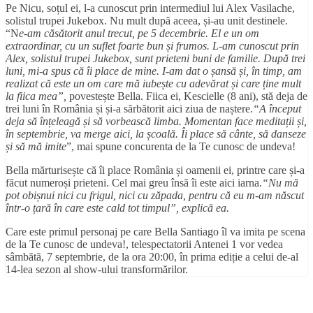
Pe Nicu, soțul ei, l-a cunoscut prin intermediul lui Alex Vasilache,
solistul trupei Jukebox. Nu mult după aceea, și-au unit destinele.
“N
e-am căsătorit anul trecut, pe 5 decembrie. El e un om
extraordinar, cu un suflet foarte bun
ș
i frumos. L-am cunoscut prin
Alex, solistul trupei Jukebox, sunt prieteni buni de familie. După trei
luni, mi-a spus că îi place de mine. I-am dat o
ș
ansă
ș
i,
î
n timp, am
realizat c
ă
este un om care mă iube
ș
te cu adev
ă
rat
ș
i care
ț
ine mult
la fiica mea
”,
povestește Bella. Fiica ei, Kescielle (8 ani), stă deja de
trei luni în România și și-a sărbătorit aici ziua de naștere.
“A
î
nceput
deja să în
ț
eleagă
ș
i s
ă
vorbească
limba. Momentan face medita
ț
ii
ș
i,
î
n septembrie, va merge aici, la
ș
coală. Îi place să cânte, să danseze
ș
i s
ă
m
ă
imite
”, mai spune concurenta de la Te cunosc de undeva!
Bella mărturisește că îi place România și oamenii ei, printre care și-a
făcut numeroși prieteni. Cel mai greu însă îi este aici iarna.
“
Nu m
ă
pot obi
ș
nui nici cu frigul, nici cu zăpada, pentru c
ă
eu m-am n
ă
scut
î
ntr-o
ț
ar
ă
î
n care este cald tot timpul
”, explic
ă ea.
Care este primul personaj pe care Bella Santiago îl va imita pe scena
de la Te cunosc de undeva!, telespectatorii Antenei 1 vor vedea
sâmbătă, 7 septembrie, de la ora 20:00, în prima ediție a celui de-al
14-lea sezon al show-ului transformărilor.