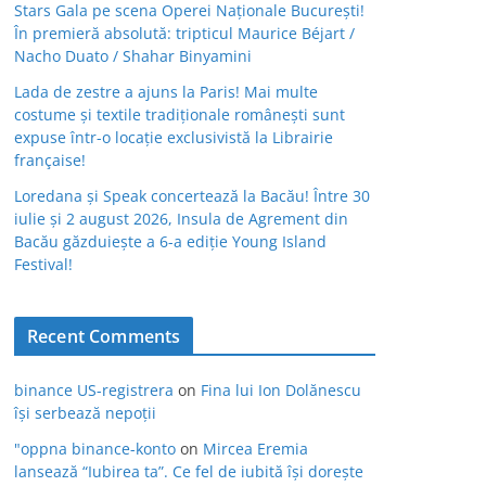
Stars Gala pe scena Operei Naționale București!
În premieră absolută: tripticul Maurice Béjart /
Nacho Duato / Shahar Binyamini
Lada de zestre a ajuns la Paris! Mai multe
costume și textile tradiționale românești sunt
expuse într-o locație exclusivistă la Librairie
française!
Loredana și Speak concertează la Bacău! Între 30
iulie și 2 august 2026, Insula de Agrement din
Bacău găzduiește a 6-a ediție Young Island
Festival!
Recent Comments
binance US-registrera
on
Fina lui Ion Dolănescu
își serbează nepoții
"oppna binance-konto
on
Mircea Eremia
lansează “Iubirea ta”. Ce fel de iubită își dorește