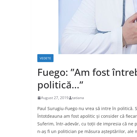
VEDETE
Fuego: ”Am fost întreb
politică…”
August 27, 2019
tatiana
Paul Surugiu-Fuego nu vrea să intre în politică. S
Întotdeauna am fost apolitic și consider că fieca
Suferim, într-adevăr, cu toții de impresia că ne 
n-aș fi un politician pe măsura așteptărilor, ale 