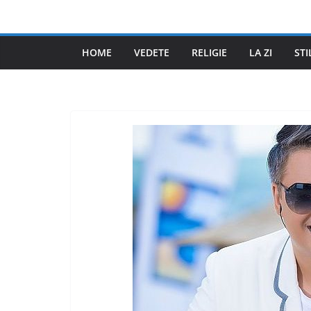
Skip
to
content
HOME
VEDETE
RELIGIE
LA ZI
STI