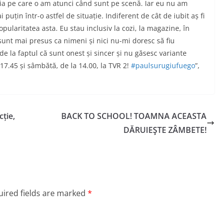
ria pe care o am atunci când sunt pe scenă. Iar eu nu am
puțin într-o astfel de situație. Indiferent de cât de iubit aș fi
ularitatea asta. Eu stau inclusiv la cozi, la magazine, în
sunt mai presus ca nimeni și nici nu-mi doresc să fiu
e la faptul că sunt onest și sincer și nu găsesc variante
7.45 și sâmbătă, de la 14.00, la TVR 2!
#paulsurugiufuego
”,
cție,
BACK TO SCHOOL! TOAMNA ACEASTA
DĂRUIEŞTE ZÂMBETE!
ired fields are marked
*