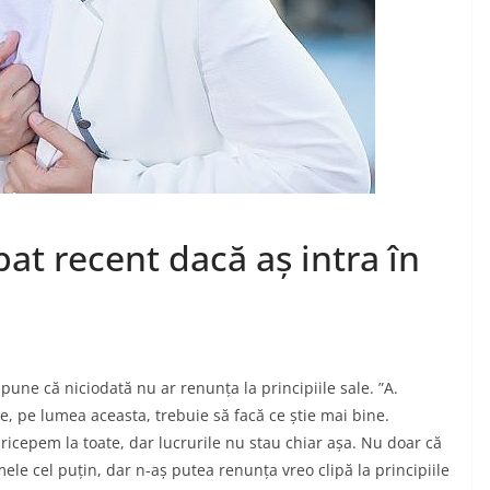
at recent dacă aș intra în
pune că niciodată nu ar renunța la principiile sale. ”A.
re, pe lumea aceasta, trebuie să facă ce știe mai bine.
pricepem la toate, dar lucrurile nu stau chiar așa. Nu doar că
mele cel puțin, dar n-aș putea renunța vreo clipă la principiile