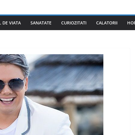
L DE VIATA
SANATATE
CURIOZITATI
CALATORII
HO