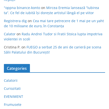
"oppna binance-konto
on
Mircea Eremia lansează “Iubirea
ta”. Ce fel de iubită își dorește artistul lângă el pe viitor
Registrera dig
on
Cea mai tare petrecere de 1 mai pe un yaht
de 10 milioane de euro, în Constanța
Calator
on
Radu Andrei Tudor si Fratii Stoica lupta impotriva
violentei in scoli
Cristina P.
on
FUEGO a serbat 25 de ani de carieră pe scena
Sălii Palatului din București!
Categories
Calatorii
Curiozitati
EVENIMENT
Frumusete