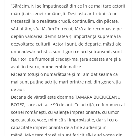
”Sărăcim. Ni se împuținează din ce în ce mai tare actorii
măreți ai scenei românești. Deși asta ar trebui să ne
trezească la o realitate crudă, continuăm, din păcate,
să-i uităm, să-i lăsăm în trecut, fără a le recunoaște pe
deplin valoarea, demnitatea și importanța supremă la
dezvoltarea culturii. Actorii sunt, de departe, măști ale
unui adevăr artistic, sunt figuri ce ard și transmit, sunt
făuritori de frumos și credeți-mă, țara aceasta are și a
avut, în teatru, nume emblematice.
Făceam totuși o numărătoare și mi-am dat seama că
mai sunt puține actrițe mari printre noi, din generația
de aur.
Decana de vârstă este doamna TAMARA BUCIUCEANU
BOTEZ, care azi face 90 de ani. Ce actriță, ce fenomen al
scenei românești, cu valențe impresionante, cu umor
spectaculos, voce, mimică și improvizație, dar și cu o
capacitate impresionantă de a ține audiența în
mână. Mi-e tare dragă și sunt fericit să-i aud vocea din