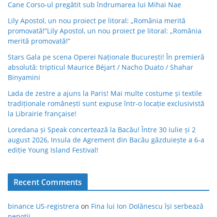
Cane Corso-ul pregătit sub îndrumarea lui Mihai Nae
Lily Apostol, un nou proiect pe litoral: „România merită
promovată!”Lily Apostol, un nou proiect pe litoral: „România
merită promovată!”
Stars Gala pe scena Operei Naționale București! În premieră
absolută: tripticul Maurice Béjart / Nacho Duato / Shahar
Binyamini
Lada de zestre a ajuns la Paris! Mai multe costume și textile
tradiționale românești sunt expuse într-o locație exclusivistă
la Librairie française!
Loredana și Speak concertează la Bacău! Între 30 iulie și 2
august 2026, Insula de Agrement din Bacău găzduiește a 6-a
ediție Young Island Festival!
Recent Comments
binance US-registrera
on
Fina lui Ion Dolănescu își serbează
nepoții