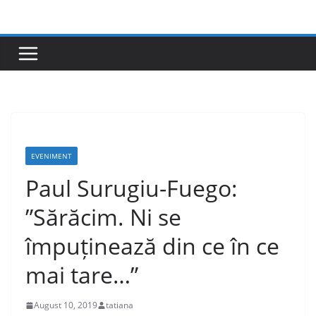
Skip
to
content
EVENIMENT
Paul Surugiu-Fuego:
”Sărăcim. Ni se
împuținează din ce în ce
mai tare…”
August 10, 2019
tatiana