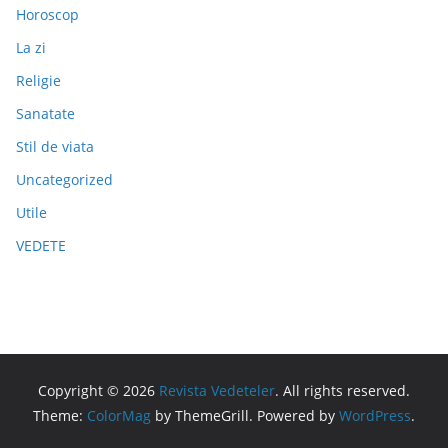
Horoscop
La zi
Religie
Sanatate
Stil de viata
Uncategorized
Utile
VEDETE
Copyright © 2026
Revista Vedeteler
. All rights reserved.
Theme:
ColorMag
by ThemeGrill. Powered by
WordPress
.