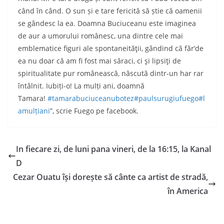
când în când. O sun și e tare fericită să știe că oamenii
se gândesc la ea. Doamna Buciuceanu este imaginea
de aur a umorului românesc, una dintre cele mai
emblematice figuri ale spontaneităţii, gândind că făr’de
ea nu doar că am fi fost mai săraci, ci şi lipsiţi de
spiritualitate pur românească, născută dintr-un har rar
întâlnit. Iubiți-o! La mulți ani, doamnă
Tamara!
#tamarabuciuceanubotez
#paulsurugiufuego
#l
amulțiani
”, scrie Fuego pe facebook.
In fiecare zi, de luni pana vineri, de la 16:15, la Kanal
D
Cezar Ouatu își dorește să cânte ca artist de stradă,
în America