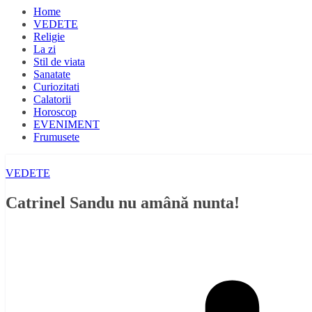
Home
VEDETE
Religie
La zi
Stil de viata
Sanatate
Curiozitati
Calatorii
Horoscop
EVENIMENT
Frumusete
VEDETE
Catrinel Sandu nu amână nunta!