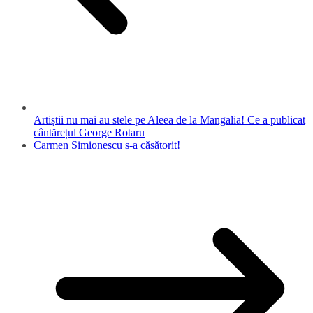
Artiștii nu mai au stele pe Aleea de la Mangalia! Ce a publicat
cântărețul George Rotaru
Carmen Simionescu s-a căsătorit!