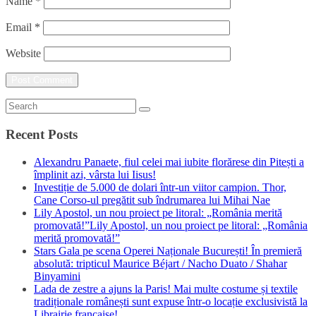
Name
*
Email
*
Website
Recent Posts
Alexandru Panaete, fiul celei mai iubite florărese din Pitești a
împlinit azi, vârsta lui Iisus!
Investiție de 5.000 de dolari într-un viitor campion. Thor,
Cane Corso-ul pregătit sub îndrumarea lui Mihai Nae
Lily Apostol, un nou proiect pe litoral: „România merită
promovată!”Lily Apostol, un nou proiect pe litoral: „România
merită promovată!”
Stars Gala pe scena Operei Naționale București! În premieră
absolută: tripticul Maurice Béjart / Nacho Duato / Shahar
Binyamini
Lada de zestre a ajuns la Paris! Mai multe costume și textile
tradiționale românești sunt expuse într-o locație exclusivistă la
Librairie française!