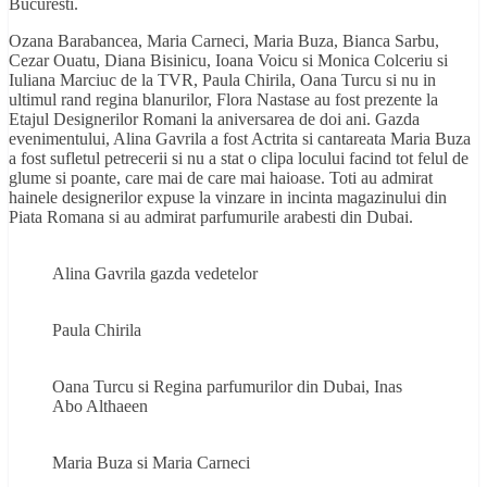
Bucuresti.
Ozana Barabancea, Maria Carneci, Maria Buza, Bianca Sarbu,
Cezar Ouatu, Diana Bisinicu, Ioana Voicu si Monica Colceriu si
Iuliana Marciuc de la TVR, Paula Chirila, Oana Turcu si nu in
ultimul rand regina blanurilor, Flora Nastase au fost prezente la
Etajul Designerilor Romani la aniversarea de doi ani. Gazda
evenimentului, Alina Gavrila a fost Actrita si cantareata Maria Buza
a fost sufletul petrecerii si nu a stat o clipa locului facind tot felul de
glume si poante, care mai de care mai haioase. Toti au admirat
hainele designerilor expuse la vinzare in incinta magazinului din
Piata Romana si au admirat parfumurile arabesti din Dubai.
Alina Gavrila gazda vedetelor
Paula Chirila
Oana Turcu si Regina parfumurilor din Dubai, Inas
Abo Althaeen
Maria Buza si Maria Carneci