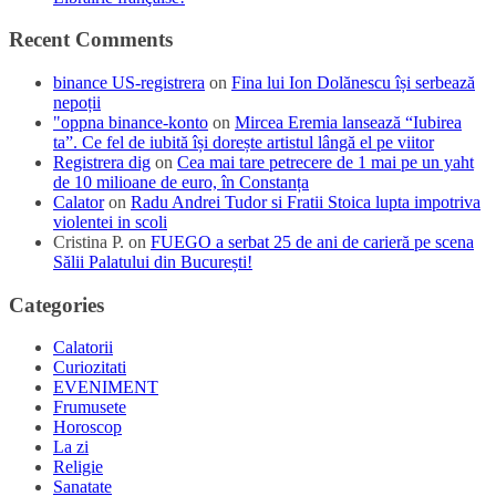
Recent Comments
binance US-registrera
on
Fina lui Ion Dolănescu își serbează
nepoții
"oppna binance-konto
on
Mircea Eremia lansează “Iubirea
ta”. Ce fel de iubită își dorește artistul lângă el pe viitor
Registrera dig
on
Cea mai tare petrecere de 1 mai pe un yaht
de 10 milioane de euro, în Constanța
Calator
on
Radu Andrei Tudor si Fratii Stoica lupta impotriva
violentei in scoli
Cristina P.
on
FUEGO a serbat 25 de ani de carieră pe scena
Sălii Palatului din București!
Categories
Calatorii
Curiozitati
EVENIMENT
Frumusete
Horoscop
La zi
Religie
Sanatate