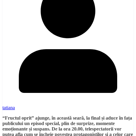
tatiana
“Fructul oprit” ajunge, în această seară, la final
ș
i aduce
î
n fa
ț
a
publicului un episod special, plin de surprize, momente
emo
ț
ionante
ș
i suspans. De la ora 20.00, telespectatorii vor
putea afla cum se
î
ncheie povestea protagoni
ș
tilor
ș
i a celor care