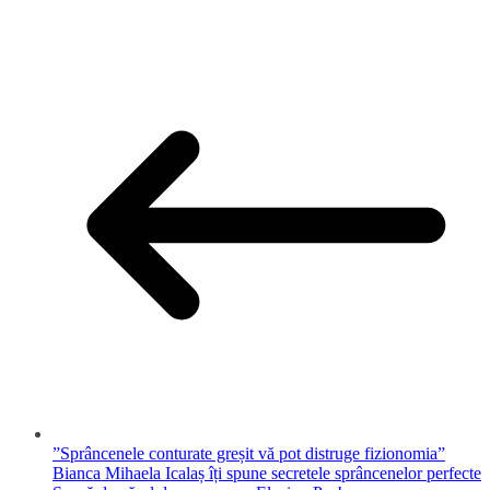
”Sprâncenele conturate greșit vă pot distruge fizionomia”
Bianca Mihaela Icalaș îți spune secretele sprâncenelor perfecte