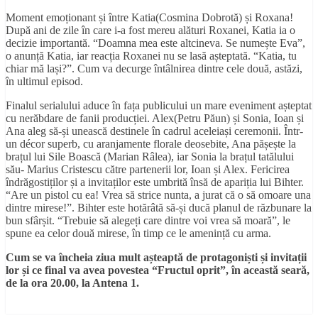
Moment emoționant și între Katia(Cosmina Dobrotă) și Roxana!
După ani de zile în care i-a fost mereu alături Roxanei, Katia ia o
decizie importantă. “Doamna mea este altcineva. Se numește Eva”,
o anunță Katia, iar reacția Roxanei nu se lasă așteptată. “Katia, tu
chiar mă lași?”. Cum va decurge întâlnirea dintre cele două, astăzi,
în ultimul episod.
Finalul serialului aduce în fața publicului un mare eveniment așteptat
cu nerăbdare de fanii producției. Alex(Petru Păun) și Sonia, Ioan și
Ana aleg să-și unească destinele în cadrul aceleiași ceremonii. Într-
un décor superb, cu aranjamente florale deosebite, Ana pășește la
brațul lui Sile Boască (Marian Râlea), iar Sonia la brațul tatălului
său- Marius Cristescu către partenerii lor, Ioan și Alex. Fericirea
îndrăgostiților și a invitaților este umbrită însă de apariția lui Bihter.
“Are un pistol cu ea! Vrea să strice nunta, a jurat că o să omoare una
dintre mirese!”. Bihter este hotărâtă să-și ducă planul de răzbunare la
bun sfârșit. “Trebuie să alegeți care dintre voi vrea să moară”, le
spune ea celor două mirese, în timp ce le amenință cu arma.
Cum se va
î
ncheia ziua mult a
ș
teapt
ă
de protagoni
ș
ti
ș
i invita
ț
ii
lor
ș
i ce final va avea povestea
“
Fructul oprit
”
,
î
n aceast
ă
sear
ă
,
de la ora 20.00, la Antena 1.