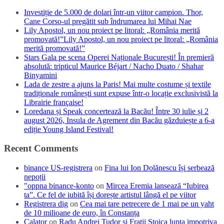
Investiție de 5.000 de dolari într-un viitor campion. Thor,
Cane Corso-ul pregătit sub îndrumarea lui Mihai Nae
Lily Apostol, un nou proiect pe litoral: „România merită
promovată!”Lily Apostol, un nou proiect pe litoral: „România
merită promovată!”
Stars Gala pe scena Operei Naționale București! În premieră
absolută: tripticul Maurice Béjart / Nacho Duato / Shahar
Binyamini
Lada de zestre a ajuns la Paris! Mai multe costume și textile
tradiționale românești sunt expuse într-o locație exclusivistă la
Librairie française!
Loredana și Speak concertează la Bacău! Între 30 iulie și 2
august 2026, Insula de Agrement din Bacău găzduiește a 6-a
ediție Young Island Festival!
Recent Comments
binance US-registrera
on
Fina lui Ion Dolănescu își serbează
nepoții
"oppna binance-konto
on
Mircea Eremia lansează “Iubirea
ta”. Ce fel de iubită își dorește artistul lângă el pe viitor
Registrera dig
on
Cea mai tare petrecere de 1 mai pe un yaht
de 10 milioane de euro, în Constanța
Calator
on
Radu Andrei Tudor si Fratii Stoica lupta impotriva