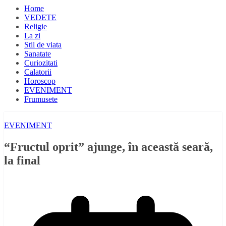
Home
VEDETE
Religie
La zi
Stil de viata
Sanatate
Curiozitati
Calatorii
Horoscop
EVENIMENT
Frumusete
EVENIMENT
“Fructul oprit” ajunge, în această seară,
la final