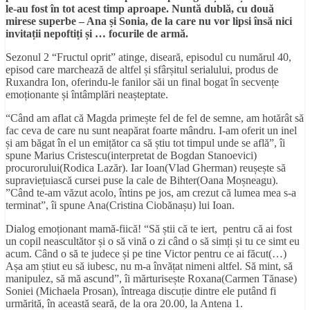
le-au fost în tot acest timp aproape. Nuntă dublă, cu două
mirese superbe – Ana
ș
i Sonia, de la care nu vor lipsi
î
ns
ă
nici
invita
ț
ii nepofti
ț
i
ș
i
…
focurile de arm
ă
.
Sezonul 2 “Fructul oprit” atinge, diseară, episodul cu numărul 40,
episod care marchează de altfel și sfârșitul serialului, produs de
Ruxandra Ion, oferindu-le fanilor săi un final bogat în secvențe
emoționante și întâmplări neașteptate.
“Când am aflat că Magda primește fel de fel de semne, am hotărât să
fac ceva de care nu sunt neapărat foarte mândru. I-am oferit un inel
și am băgat în el un emițător ca să știu tot timpul unde se află”, îi
spune Marius Cristescu(interpretat de Bogdan Stanoevici)
procurorului(Rodica Lazăr). Iar Ioan(Vlad Gherman) reușește să
supraviețuiască cursei puse la cale de Bihter(Oana Moșneagu).
”Când te-am văzut acolo, întins pe jos, am crezut că lumea mea s-a
terminat”, îi spune Ana(Cristina Ciobănașu) lui Ioan.
Dialog emoționant mamă-fiică! “Să știi că te iert, pentru că ai fost
un copil neascultător și o să vină o zi când o să simți și tu ce simt eu
acum. Când o să te judece și pe tine Victor pentru ce ai făcut(…)
Așa am știut eu să iubesc, nu m-a învățat nimeni altfel. Să mint, să
manipulez, să mă ascund”, îi mărturisește Roxana(Carmen Tănase)
Soniei (Michaela Prosan), întreaga discuție dintre ele putând fi
urmărită, în această seară, de la ora 20.00, la Antena 1.