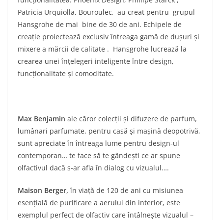
Patricia Urquiolla, Bouroulec
,
au creat pentru grupul
Hansgrohe de mai bine de 30 de ani. Echipele de
creație proiectează exclusiv întreaga gamă de dușuri și
mixere a mărcii de calitate . Hansgrohe lucrează la
crearea unei înțelegeri inteligente între design,
funcționalitate și comoditate.
Max Benjamin
ale căror colecții și difuzere de parfum,
lumânari parfumate, pentru casă și mașină deopotrivă,
sunt apreciate în întreaga lume pentru design-ul
contemporan… te face să te gândești ce ar spune
olfactivul dacă s-ar afla în dialog cu vizualul….
Maison Berger,
în viață de 120 de ani cu misiunea
esențială de purificare a aerului din interior, este
exemplul perfect de olfactiv care întâlnește vizualul –