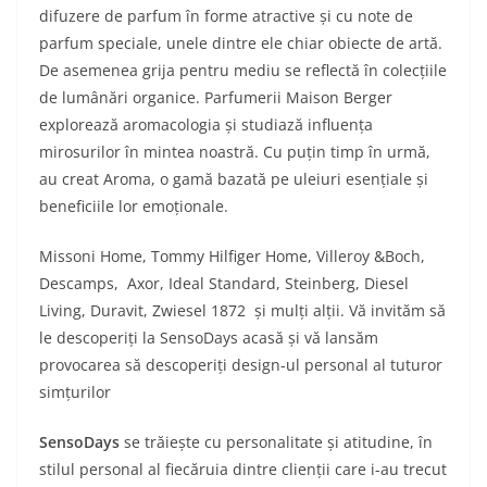
difuzere de parfum în forme atractive și cu note de
parfum speciale, unele dintre ele chiar obiecte de artă.
De asemenea grija pentru mediu se reflectă în colecțiile
de lumânări organice. Parfumerii Maison Berger
explorează aromacologia și studiază influența
mirosurilor în mintea noastră. Cu puțin timp în urmă,
au creat Aroma, o gamă bazată pe uleiuri esențiale și
beneficiile lor emoționale.
Missoni Home, Tommy Hilfiger Home, Villeroy &Boch,
Descamps, Axor, Ideal Standard, Steinberg, Diesel
Living, Duravit, Zwiesel 1872
și mulți alții. Vă invităm să
le descoperiți la SensoDays acasă și vă lansăm
provocarea să descoperiți design-ul personal al tuturor
simțurilor
SensoDays
se trăiește cu personalitate și atitudine, în
stilul personal al fiecăruia dintre clienții care i-au trecut