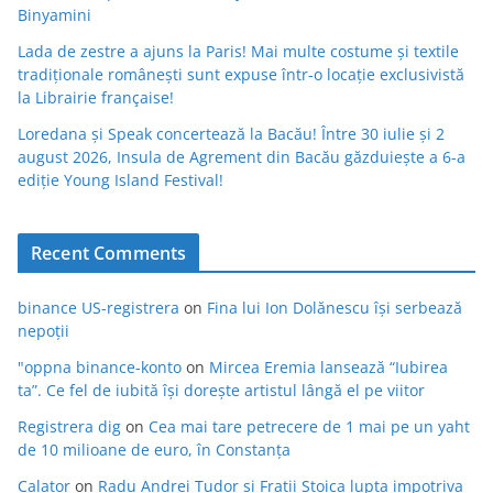
Binyamini
Lada de zestre a ajuns la Paris! Mai multe costume și textile
tradiționale românești sunt expuse într-o locație exclusivistă
la Librairie française!
Loredana și Speak concertează la Bacău! Între 30 iulie și 2
august 2026, Insula de Agrement din Bacău găzduiește a 6-a
ediție Young Island Festival!
Recent Comments
binance US-registrera
on
Fina lui Ion Dolănescu își serbează
nepoții
"oppna binance-konto
on
Mircea Eremia lansează “Iubirea
ta”. Ce fel de iubită își dorește artistul lângă el pe viitor
Registrera dig
on
Cea mai tare petrecere de 1 mai pe un yaht
de 10 milioane de euro, în Constanța
Calator
on
Radu Andrei Tudor si Fratii Stoica lupta impotriva