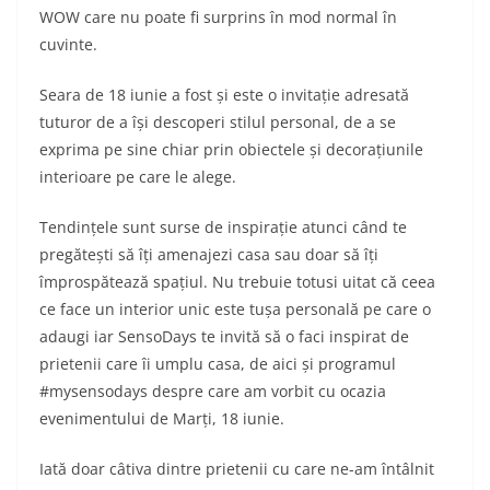
WOW care nu poate fi surprins în mod normal în
cuvinte.
Seara de 18 iunie a fost și este o invitație adresată
tuturor de a își descoperi stilul personal, de a se
exprima pe sine chiar prin obiectele și decorațiunile
interioare pe care le alege.
Tendințele sunt surse de inspirație atunci când te
pregătești să îți amenajezi casa sau doar să îți
împrospătează spațiul. Nu trebuie totusi uitat că ceea
ce face un interior unic este tușa personală pe care o
adaugi iar SensoDays te invită să o faci inspirat de
prietenii care îi umplu casa, de aici și programul
#mysensodays despre care am vorbit cu ocazia
evenimentului de Marți, 18 iunie.
Iată doar câtiva dintre prietenii cu care ne-am întâlnit