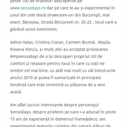
peste 100 de branduri descoperite pe
www.sensodays.ro
dar pe care le-au și experimentat în
unul din cele două showroom-uri din Bucureşti, mai
exact, Băneasa, Strada Bilciuresti nr. 20-22 , locul care a
găzduit acest eveniment.
Adina Halas, Cristina Cioran, Carmen Brumă, Majda,
Roxana Iliescu, și mulți alții au acceptat provocarea
#mysensodays de a își descoperi propriul stil de
comfort și relaxare pentru locul în care cu toții ne
simțim cel mai bine, cu atât mai mult cu cât trend-urile
anului 2019 ar putea fi sumarizate în principala
tendință care este sinonimă cu plăcerea de a veni
acasă.
Am aflat lucruri interesante despre personajul
SensoDays, despre prietenii pe care i-a adunat în peste
15 ani de experiență în domeniul home&deco, am
experimentat texturile culorilor din natură alături de