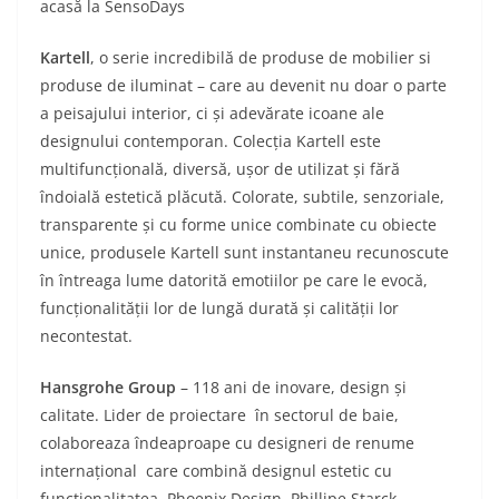
acasă la SensoDays
Kartell
, o serie incredibilă de produse de mobilier si
produse de iluminat – care au devenit nu doar o parte
a peisajului interior, ci și adevărate icoane ale
designului contemporan. Colecția Kartell este
multifuncțională, diversă, ușor de utilizat și fără
îndoială estetică plăcută. Colorate, subtile, senzoriale,
transparente și cu forme unice combinate cu obiecte
unice, produsele Kartell sunt instantaneu recunoscute
în întreaga lume datorită emotiilor pe care le evocă,
funcționalității lor de lungă durată și calității lor
necontestat.
Hansgrohe Group
– 118 ani de inovare, design și
calitate. Lider de proiectare în sectorul de baie,
colaboreaza îndeaproape cu designeri de renume
internațional care combină designul estetic cu
funcționalitatea. Phoenix Design, Phillipe Starck ,