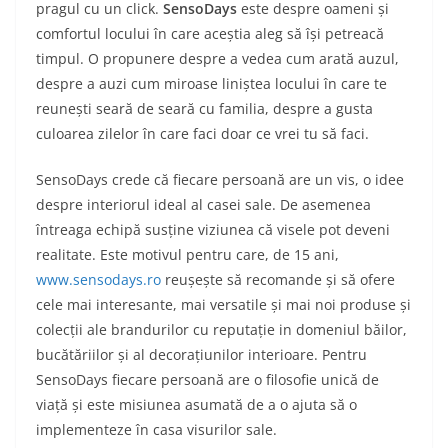
pragul cu un click.
SensoDays
este despre oameni și
comfortul locului în care aceștia aleg să își petreacă
timpul. O propunere despre a vedea cum arată auzul,
despre a auzi cum miroase liniștea locului în care te
reunești seară de seară cu familia, despre a gusta
culoarea zilelor în care faci doar ce vrei tu să faci.
SensoDays crede că fiecare persoană are un vis, o idee
despre interiorul ideal al casei sale. De asemenea
întreaga echipă susține viziunea că visele pot deveni
realitate. Este motivul pentru care, de 15 ani,
www.sensodays.ro
reușește să recomande și să ofere
cele mai interesante, mai versatile și mai noi produse și
colecții ale brandurilor cu reputație in domeniul băilor,
bucătăriilor și al decorațiunilor interioare. Pentru
SensoDays fiecare persoană are o filosofie unică de
viață și este misiunea asumată de a o ajuta să o
implementeze în casa visurilor sale.