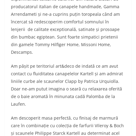
producatorul italian de canapele handmade, Gamma
Arrendameti și ne-a cuprins puțin toropeala când am
încercat să redescoperim comfortul somnului în
lenjerii de calitate exceptională, satinate și prosoape
din bumbac egiptean. Sunt foarte simpatici prietenii
din gamele Tommy Hilfiger Home, Missoni Home,
Descamps.
Am pășit pe teritoriul art&deco de indată ce am avut
contact cu fluiditatea canapelelor Kartell și am admirat
liniile curbe ale scaunelor Clapp by Patrica Urquiolla.
Doar ne-am putut imagina o seară cu relaxarea oferită
de o baie aromată în minunata cadă Palomba de la
Laufen.
Am descoperit masa perfectă, cu finisaj de marmură
care în combinație cu colecția de farfurii Vileroy & Boch
și scaunele Philippe Starck Kartell au determinat acel