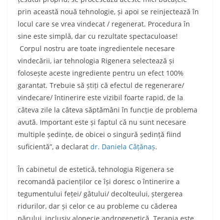
prin această nouă tehnologie, și apoi se reinjectează în
locul care se vrea vindecat / regenerat. Procedura în
sine este simplă, dar cu rezultate spectaculoase!
Corpul nostru are toate ingredientele necesare
vindecării, iar tehnologia Rigenera selectează și
folosește aceste ingrediente pentru un efect 100%
garantat. Trebuie să știți că efectul de regenerare/
vindecare/ întinerire este vizibil foarte rapid, de la
câteva zile la câteva săptămâni în funcție de problema
avută. Important este și faptul că nu sunt necesare
multiple ședințe, de obicei o singură ședință fiind
suficientă
”, a declarat
dr. Daniela Cățănaș
.
În cabinetul de estetică, tehnologia Rigenera se
recomandă pacienților ce își doresc o întinerire a
tegumentului feței/ gâtului/ decolteului, ștergerea
ridurilor, dar și celor ce au probleme cu căderea
părului, inclusiv alopecie androgenetică. Terapia este