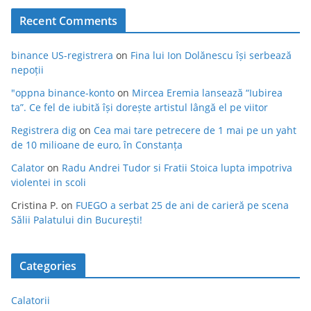
Recent Comments
binance US-registrera
on
Fina lui Ion Dolănescu își serbează
nepoții
"oppna binance-konto
on
Mircea Eremia lansează “Iubirea
ta”. Ce fel de iubită își dorește artistul lângă el pe viitor
Registrera dig
on
Cea mai tare petrecere de 1 mai pe un yaht
de 10 milioane de euro, în Constanța
Calator
on
Radu Andrei Tudor si Fratii Stoica lupta impotriva
violentei in scoli
Cristina P.
on
FUEGO a serbat 25 de ani de carieră pe scena
Sălii Palatului din București!
Categories
Calatorii