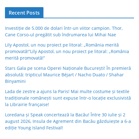
Recent Posts
Investiție de 5.000 de dolari într-un viitor campion. Thor,
Cane Corso-ul pregătit sub îndrumarea lui Mihai Nae
Lily Apostol, un nou proiect pe litoral: „România merită
promovată!”Lily Apostol, un nou proiect pe litoral: „România
merită promovată!”
Stars Gala pe scena Operei Naționale București! În premieră
absolută: tripticul Maurice Béjart / Nacho Duato / Shahar
Binyamini
Lada de zestre a ajuns la Paris! Mai multe costume și textile
tradiționale românești sunt expuse într-o locație exclusivistă
la Librairie française!
Loredana și Speak concertează la Bacău! Între 30 iulie și 2
august 2026, Insula de Agrement din Bacău găzduiește a 6-a
ediție Young Island Festival!