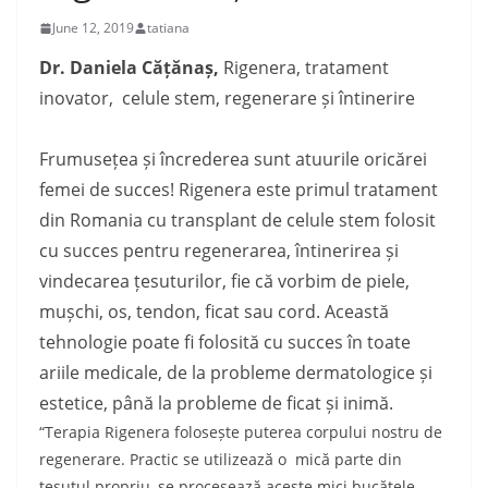
June 12, 2019
tatiana
Dr. Daniela Cățănaș,
Rigenera, tratament
inovator, celule stem, regenerare și întinerire
Frumusețea și încrederea sunt atuurile oricărei
femei de succes! Rigenera este primul tratament
din Romania cu transplant de celule stem folosit
cu succes pentru regenerarea, întinerirea și
vindecarea țesuturilor, fie că vorbim de piele,
mușchi, os, tendon, ficat sau cord. Această
tehnologie poate fi folosită cu succes în toate
ariile medicale, de la probleme dermatologice și
estetice, până la probleme de ficat și inimă.
“
Terapia Rigenera folosește puterea corpului nostru de
regenerare. Practic se utilizează o mic
ă
parte din
țesutul propriu, se procesează aceste mici bucățele