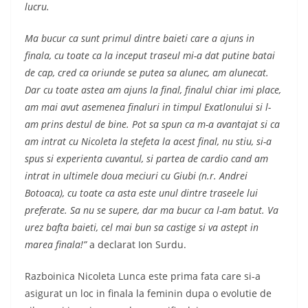
lucru.
Ma bucur ca sunt primul dintre baieti care a ajuns in
finala, cu toate ca la inceput traseul mi-a dat putine batai
de cap, cred ca oriunde se putea sa alunec, am alunecat.
Dar cu toate astea am ajuns la final, finalul chiar imi place,
am mai avut asemenea finaluri in timpul Exatlonului si l-
am prins destul de bine. Pot sa spun ca m-a avantajat si ca
am intrat cu Nicoleta la stefeta la acest final, nu stiu, si-a
spus si experienta cuvantul, si partea de cardio cand am
intrat in ultimele doua meciuri cu Giubi (n.r. Andrei
Botoaca), cu toate ca asta este unul dintre traseele lui
preferate. Sa nu se supere, dar ma bucur ca l-am batut. Va
urez bafta baieti, cel mai bun sa castige si va astept in
marea finala!”
a declarat Ion Surdu.
Razboinica Nicoleta Lunca este prima fata care si-a
asigurat un loc in finala la feminin dupa o evolutie de