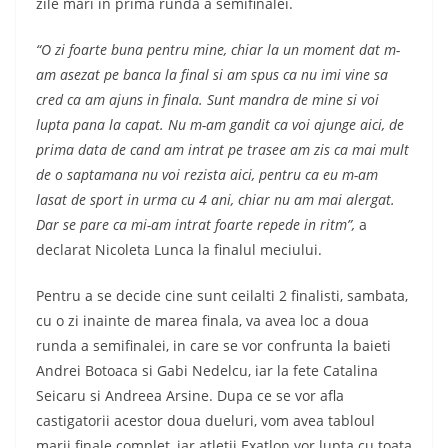
zile mari in prima runda a semifinalei.
“O zi foarte buna pentru mine, chiar la un moment dat m-
am asezat pe banca la final si am spus ca nu imi vine sa
cred ca am ajuns in finala. Sunt mandra de mine si voi
lupta pana la capat. Nu m-am gandit ca voi ajunge aici, de
prima data de cand am intrat pe trasee am zis ca mai mult
de o saptamana nu voi rezista aici, pentru ca eu m-am
lasat de sport in urma cu 4 ani, chiar nu am mai alergat.
Dar se pare ca mi-am intrat foarte repede in ritm”,
a
declarat Nicoleta Lunca la finalul meciului.
Pentru a se decide cine sunt ceilalti 2 finalisti, sambata,
cu o zi inainte de marea finala, va avea loc a doua
runda a semifinalei, in care se vor confrunta la baieti
Andrei Botoaca si Gabi Nedelcu, iar la fete Catalina
Seicaru si Andreea Arsine. Dupa ce se vor afla
castigatorii acestor doua dueluri, vom avea tabloul
marii finale complet, iar atletii Exatlon vor lupta cu toata