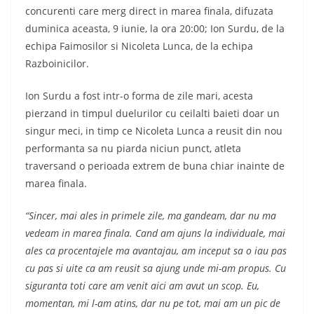
concurenti care merg direct in marea finala, difuzata
duminica aceasta, 9 iunie, la ora 20:00; Ion Surdu, de la
echipa Faimosilor si Nicoleta Lunca, de la echipa
Razboinicilor.
Ion Surdu a fost intr-o forma de zile mari, acesta
pierzand in timpul duelurilor cu ceilalti baieti doar un
singur meci, in timp ce Nicoleta Lunca a reusit din nou
performanta sa nu piarda niciun punct, atleta
traversand o perioada extrem de buna chiar inainte de
marea finala.
“Sincer, mai ales in primele zile, ma gandeam, dar nu ma
vedeam in marea finala. Cand am ajuns la individuale, mai
ales ca procentajele ma avantajau, am inceput sa o iau pas
cu pas si uite ca am reusit sa ajung unde mi-am propus. Cu
siguranta toti care am venit aici am avut un scop. Eu,
momentan, mi l-am atins, dar nu pe tot, mai am un pic de