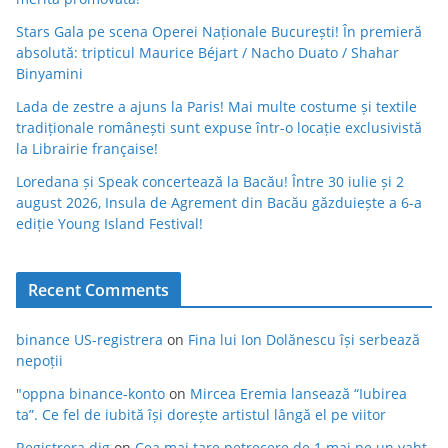
Stars Gala pe scena Operei Naționale București! În premieră
absolută: tripticul Maurice Béjart / Nacho Duato / Shahar
Binyamini
Lada de zestre a ajuns la Paris! Mai multe costume și textile
tradiționale românești sunt expuse într-o locație exclusivistă
la Librairie française!
Loredana și Speak concertează la Bacău! Între 30 iulie și 2
august 2026, Insula de Agrement din Bacău găzduiește a 6-a
ediție Young Island Festival!
Recent Comments
binance US-registrera
on
Fina lui Ion Dolănescu își serbează
nepoții
"oppna binance-konto
on
Mircea Eremia lansează “Iubirea
ta”. Ce fel de iubită își dorește artistul lângă el pe viitor
Registrera dig
on
Cea mai tare petrecere de 1 mai pe un yaht