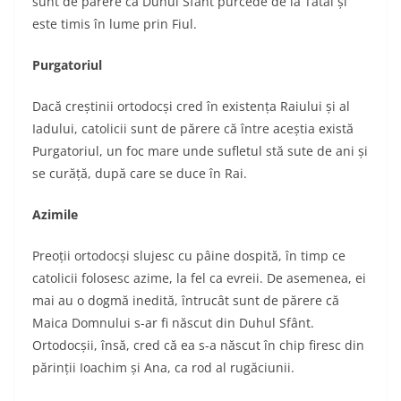
sunt de părere că Duhul Sfânt purcede de la Tatăl și
este timis în lume prin Fiul.
Purgatoriul
Dacă creștinii ortodocși cred în existența Raiului și al
Iadului, catolicii sunt de părere că între aceștia există
Purgatoriul, un foc mare unde sufletul stă sute de ani și
se curăță, după care se duce în Rai.
Azimile
Preoții ortodocși slujesc cu pâine dospită, în timp ce
catolicii folosesc azime, la fel ca evreii. De asemenea, ei
mai au o dogmă inedită, întrucât sunt de părere că
Maica Domnului s-ar fi născut din Duhul Sfânt.
Ortodocșii, însă, cred că ea s-a născut în chip firesc din
părinții Ioachim și Ana, ca rod al rugăciunii.