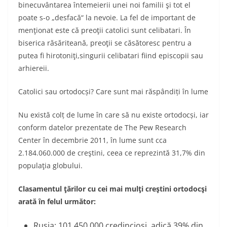
binecuvântarea întemeierii unei noi familii şi tot el
poate s-o „desfacă“ la nevoie. La fel de important de
menţionat este că preoţii catolici sunt celibatari. În
biserica răsăriteană, preoţii se căsătoresc pentru a
putea fi hirotoniţi,singurii celibatari fiind episcopii sau
arhiereii.
Catolici sau ortodocși? Care sunt mai răspândiți în lume
Nu există colț de lume în care să nu existe ortodocși, iar
conform datelor prezentate de The Pew Research
Center în decembrie 2011, în lume sunt cca
2.184.060.000 de creştini, ceea ce reprezintă 31,7% din
populaţia globului.
Clasamentul ţărilor cu cei mai mulţi creştini ortodocşi
arată în felul următor:
Rusia: 101.450.000 credincioşi, adică 39% din