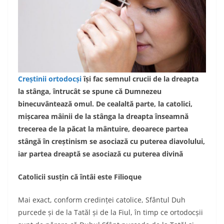
Creștinii ortodocși
își fac semnul crucii de la dreapta
la stânga, întrucât se spune că Dumnezeu
binecuvântează omul. De cealaltă parte, la catolici,
mișcarea mâinii de la stânga la dreapta înseamnă
trecerea de la păcat la mântuire, deoarece partea
stângă în creștinism se asociază cu puterea diavolului,
iar partea dreaptă se asociază cu puterea divină
Catolicii susțin că întâi este Filioque
Mai exact, conform credinței catolice, Sfântul Duh
purcede și de la Tatăl și de la Fiul, în timp ce ortodocșii