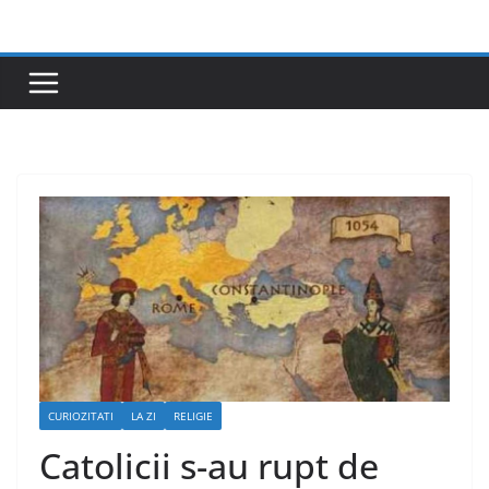
Skip
to
content
CURIOZITATI
LA ZI
RELIGIE
Catolicii s-au rupt de