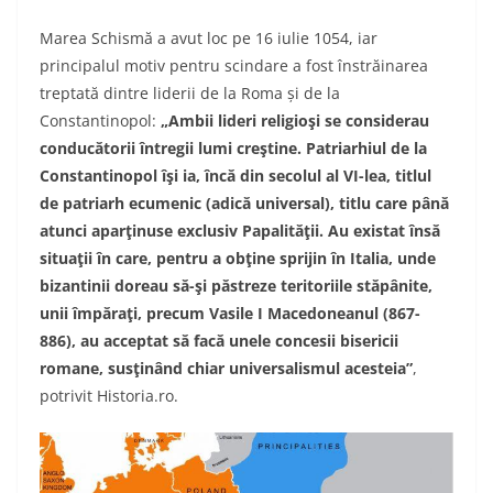
Marea Schismă a avut loc pe 16 iulie 1054, iar
principalul motiv pentru scindare a fost înstrăinarea
treptată dintre liderii de la Roma și de la
Constantinopol:
„Ambii lideri religioşi se considerau
conducătorii întregii lumi creştine. Patriarhiul de la
Constantinopol îşi ia, încă din secolul al VI-lea, titlul
de patriarh ecumenic (adică universal), titlu care până
atunci aparţinuse exclusiv Papalităţii. Au existat însă
situaţii în care, pentru a obţine sprijin în Italia, unde
bizantinii doreau să-şi păstreze teritoriile stăpânite,
unii împăraţi, precum Vasile I Macedoneanul (867-
886), au acceptat să facă unele concesii bisericii
romane, susţinând chiar universalismul acesteia”
,
potrivit Historia.ro.