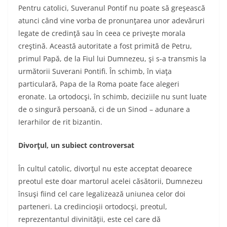
Pentru catolici, Suveranul Pontif nu poate să greşească
atunci când vine vorba de pronunţarea unor adevăruri
legate de credinţă sau în ceea ce priveşte morala
creştină. Această autoritate a fost primită de Petru,
primul Papă, de la Fiul lui Dumnezeu, şi s-a transmis la
următorii Suverani Pontifi. În schimb, în viaţa
particulară, Papa de la Roma poate face alegeri
eronate. La ortodocşi, în schimb, deciziile nu sunt luate
de o singură persoană, ci de un Sinod – adunare a
Ierarhilor de rit bizantin.
Divorţul, un subiect controversat
În cultul catolic, divorţul nu este acceptat deoarece
preotul este doar martorul acelei căsătorii, Dumnezeu
însuşi fiind cel care legalizează uniunea celor doi
parteneri. La credincioşii ortodocşi, preotul,
reprezentantul divinităţii, este cel care dă