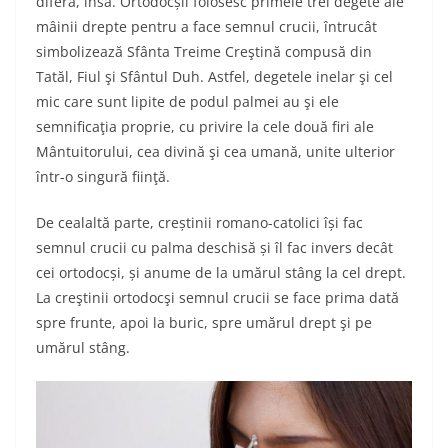
diferă, însă. Ortodocșii folosesc primele trei degete ale
mâinii drepte pentru a face semnul crucii, întrucât
simbolizează Sfânta Treime Creştină compusă din
Tatăl, Fiul şi Sfântul Duh. Astfel, degetele inelar şi cel
mic care sunt lipite de podul palmei au şi ele
semnificaţia proprie, cu privire la cele două firi ale
Mântuitorului, cea divină şi cea umană, unite ulterior
într-o singură fiinţă.
De cealaltă parte, creștinii romano-catolici își fac
semnul crucii cu palma deschisă și îl fac invers decât
cei ortodocși, și anume de la umărul stâng la cel drept.
La creştinii ortodocşi semnul crucii se face prima dată
spre frunte, apoi la buric, spre umărul drept şi pe
umărul stâng.