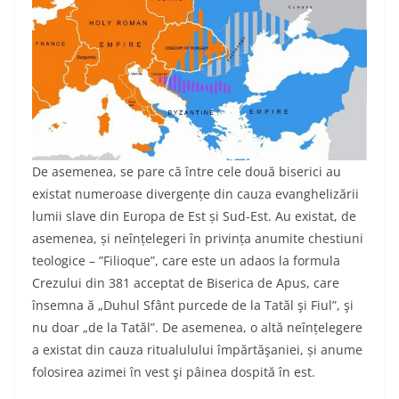
De asemenea, se pare că între cele două biserici au
existat numeroase divergențe din cauza evanghelizării
lumii slave din Europa de Est și Sud-Est. Au existat, de
asemenea, și neînțelegeri în privința anumite chestiuni
teologice – ”Filioque”, care este un adaos la formula
Crezului din 381 acceptat de Biserica de Apus, care
însemna ă „Duhul Sfânt purcede de la Tatăl şi Fiul”, şi
nu doar „de la Tatăl”. De asemenea, o altă neînțelegere
a existat din cauza ritualulului împărtăşaniei, și anume
folosirea azimei în vest şi pâinea dospită în est.