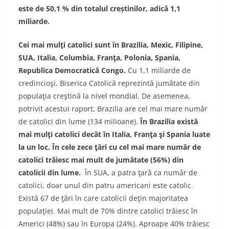
este de 50,1 % din totalul creștinilor, adică 1,1
miliarde.
Cei mai mulţi catolici sunt în Brazilia, Mexic, Filipine,
SUA, Italia, Columbia, Franţa, Polonia, Spania,
Republica Democratică Congo.
Cu 1,1 miliarde de
credincioşi, Biserica Catolică reprezintă jumătate din
populaţia creştină la nivel mondial. De asemenea,
potrivit acestui raport, Brazilia are cel mai mare număr
de catolici din lume (134 milioane).
În Brazilia există
mai mulţi catolici decât în Italia, Franţa şi Spania luate
la un loc. În cele zece ţări cu cel mai mare număr de
catolici trăiesc mai mult de jumătate (56%) din
catolicii din lume.
În SUA, a patra ţară ca număr de
catolici, doar unul din patru americani este catolic.
Există 67 de ţări în care catolicii deţin majoritatea
populaţiei. Mai mult de 70% dintre catolici trăiesc în
Americi (48%) sau în Europa (24%). Aproape 40% trăiesc