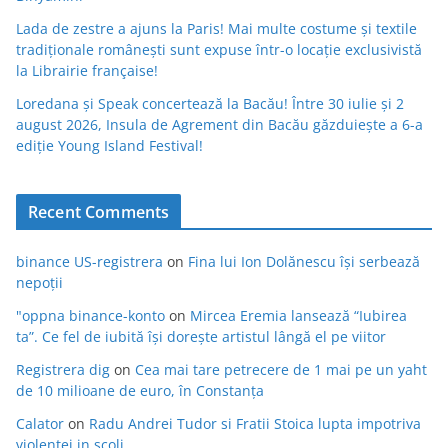
Lada de zestre a ajuns la Paris! Mai multe costume și textile
tradiționale românești sunt expuse într-o locație exclusivistă
la Librairie française!
Loredana și Speak concertează la Bacău! Între 30 iulie și 2
august 2026, Insula de Agrement din Bacău găzduiește a 6-a
ediție Young Island Festival!
Recent Comments
binance US-registrera
on
Fina lui Ion Dolănescu își serbează
nepoții
"oppna binance-konto
on
Mircea Eremia lansează “Iubirea
ta”. Ce fel de iubită își dorește artistul lângă el pe viitor
Registrera dig
on
Cea mai tare petrecere de 1 mai pe un yaht
de 10 milioane de euro, în Constanța
Calator
on
Radu Andrei Tudor si Fratii Stoica lupta impotriva
violentei in scoli