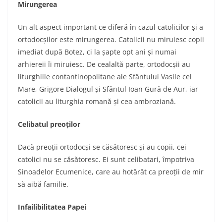
Mirungerea
Un alt aspect important ce diferă în cazul catolicilor și a
ortodocșilor este mirungerea. Catolicii nu miruiesc copii
imediat după Botez, ci la șapte opt ani și numai
arhiereii îi miruiesc. De cealaltă parte, ortodocșii au
liturghiile contantinopolitane ale Sfântului Vasile cel
Mare, Grigore Dialogul și Sfântul Ioan Gură de Aur, iar
catolicii au liturghia romană și cea ambroziană.
Celibatul preoților
Dacă preoții ortodocși se căsătoresc și au copii, cei
catolici nu se căsătoresc. Ei sunt celibatari, împotriva
Sinoadelor Ecumenice, care au hotărât ca preoții de mir
să aibă familie.
Infailibilitatea Papei