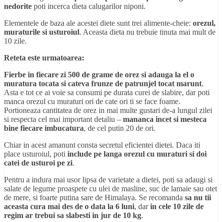
nedorite
poti incerca dieta calugarilor niponi.
Elementele de baza ale acestei diete sunt trei alimente-cheie:
orezul,
muraturile si usturoiul
. Aceasta dieta nu trebuie tinuta mai mult de
10 zile.
Reteta este urmatoarea:
Fierbe in fiecare zi 500 de grame de orez si adauga la el o
muratura tocata si cateva frunze de patrunjel tocat marunt
.
Asta e tot ce ai voie sa consumi pe durata curei de slabire, dar poti
manca orezul cu muraturi ori de cate ori ti se face foame.
Portioneaza cantitatea de orez in mai multe gustari de-a lungul zilei
si respecta cel mai important detaliu –
mananca incet si mesteca
bine fiecare imbucatura
, de cel putin 20 de ori.
Chiar in acest amanunt consta secretul eficientei dietei. Daca iti
place usturoiul, poti
include pe langa orezul cu muraturi si doi
catei de usturoi pe zi
.
Pentru a indura mai usor lipsa de varietate a dietei, poti sa adaugi si
salate de legume proaspete cu ulei de masline, suc de lamaie sau otet
de mere, si foarte putina sare de Himalaya. Se recomanda
sa nu tii
aceasta cura mai des de o data la 6 luni
, dar
in cele 10 zile de
regim ar trebui sa slabesti in jur de 10 kg
.