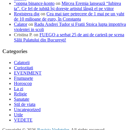
"oppna binance-konto
on
Mircea Eremia lansează “Iubirea
ta”. Ce fel de iubită își dorește artistul lângă el pe viitor
Registrera dig
on
Cea mai tare petrecere de 1 mai pe un yaht
de 10 milioane de euro, în Constanța
Calator
on
Radu Andrei Tudor si Fratii Stoica lupta impotriva
violentei in scoli
Cristina P.
on
FUEGO a serbat 25 de ani de carieră pe scena
Sălii Palatului din București!
Categories
Calatorii
Curiozitati
EVENIMENT
Frumusete
Horoscop
La zi
Religie
Sanatate
Stil de viata
Uncategorized
Utile
VEDETE
Copyright © 2026
Revista Vedeteler
. All rights reserved.