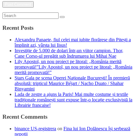
Recent Posts
Alexandru Panaete, fiul celei mai iubite florărese din Pitești a
împlinit azi, vârsta lui Iisus!
Investiție de 5.000 de dolari într-un viitor campion. Thor,
Cane Corso-ul pregătit sub îndrumarea lui Mihai Nae
Lily Apostol, un nou proiect pe litoral: „România merită
promovată!”Lily Apostol, un nou proiect pe litoral: „România
merită promovată!”
Stars Gala pe scena Operei Naționale București! În premieră
absolută: tripticul Maurice Béjart / Nacho Duato / Shahar
Binyamini
Lada de zestre a ajuns la Paris! Mai multe costume și textile
tradiționale românești sunt expuse într-o locație exclusivistă la
Librairie française!
Recent Comments
binance US-registrera
on
Fina lui Ion Dolănescu își serbează
nepoții